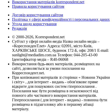
Використання матеріалів korrespondent.net
Правила користування сайтом
Договір користування сайтом
Політика у сфері конфіденційності і персональних даних
Угода щодо користування
Редакція
© 2000-2026, Korrespondent.net
Суб'єкт у сфері онлайн-медіа Назва онлайн-медіа –
«КореспонденТ.net» Адреса: 02091, місто Київ,
ХАРКІВСЬКЕ ШОСЕ, будинок 172-Б, офіс 208/1 E-mail:
sunlight@mediadim.com.ua
Телефон: 044-205-43-00
Ідентифікатор медіа – R40-06068
Використання будь-яких матеріалів, розміщених на
сайті, дозволяється за умови посилання на
Корреспондент.net.
При копіюванні матеріалів зі сторінки « Новини України
і світу» , для інтернет - видань - обов'язкове пряме
відкрите для пошукових систем гіперпосилання .
Посилання має бути розміщена в незалежності від
повного або часткового використання матеріалів.
Гіперпосилання ( для інтернет - видань) - повинна бути
розміщена в підзаголовку або в першому абзаці
матеріалу.