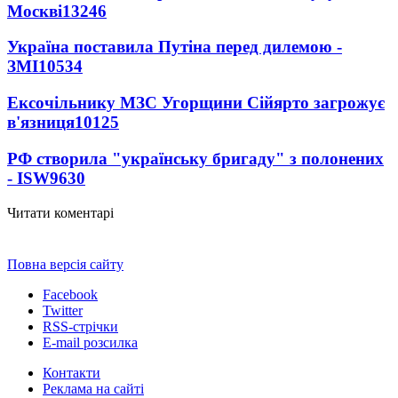
Москві
13246
Україна поставила Путіна перед дилемою -
ЗМІ
10534
Ексочільнику МЗС Угорщини Сійярто загрожує
в'язниця
10125
РФ створила "українську бригаду" з полонених
- ISW
9630
Читати коментарі
Повна версія сайту
Facebook
Twitter
RSS-стрічки
E-mail розсилка
Контакти
Реклама на сайті