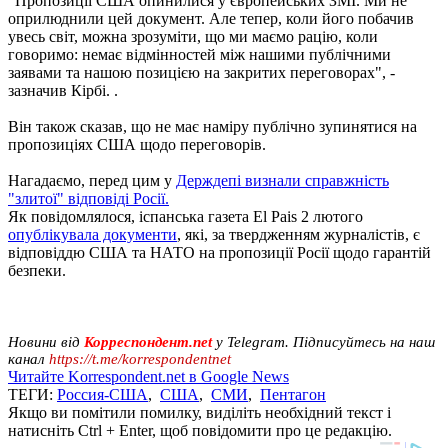
"Пропозиції США опинилися у європейських ЗМІ. Ми не
оприлюднили цей документ. Але тепер, коли його побачив
увесь світ, можна зрозуміти, що ми маємо рацію, коли
говоримо: немає відмінностей між нашими публічними
заявами та нашою позицією на закритих переговорах", -
зазначив Кірбі. .
Він також сказав, що не має наміру публічно зупинятися на
пропозиціях США щодо переговорів.
Нагадаємо, перед цим у
Держдепі визнали справжність
"злитої" відповіді Росії.
Як повідомлялося, іспанська газета El Pais 2 лютого
опублікувала документи
, які, за твердженням журналістів, є
відповіддю США та НАТО на пропозиції Росії щодо гарантій
безпеки.
Новини від
Корреспондент.net
у Telegram. Підписуйтесь на наш
канал
https://t.me/korrespondentnet
Читайте Korrespondent.net в Google News
ТЕГИ:
Россия-США
,
США
,
СМИ
,
Пентагон
Якщо ви помітили помилку, виділіть необхідний текст і
натисніть Ctrl + Enter, щоб повідомити про це редакцію.