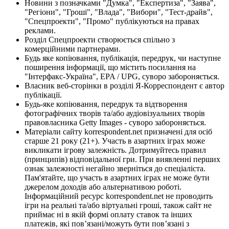
Новини з позначками "Думка", "Експертиза", "Заява",
"Регіони", "Гроші", "Влада", "Вибори", "Тест-драйв",
"Спецпроекти", "Промо" публікуються на правах
реклами.
Розділ Спецпроекти створюється спільно з
комерційними партнерами.
Будь яке копіювання, публікація, передрук, чи наступне
поширення інформації, що містить посилання на
"Інтерфакс-Україна", EPA / UPG, суворо забороняється.
Власник веб-сторінки в розділі Я-Корреспондент є автор
публікації.
Будь-яке копіювання, передрук та відтворення
фотографічних творів та/або аудіовізуальних творів
правовласника Getty Images - суворо забороняється.
Матеріали сайту korrespondent.net призначені для осіб
старше 21 року (21+). Участь в азартних іграх може
викликати ігрову залежність. Дотримуйтесь правил
(принципів) відповідальної гри. При виявленні перших
ознак залежності негайно зверніться до спеціаліста.
Пам'ятайте, що участь в азартних іграх не може бути
джерелом доходів або альтернативою роботі.
Інформаційний ресурс korrespondent.net не проводить
ігри на реальні та/або віртуальні гроші, також сайт не
приймає ні в якій формі оплату ставок та інших
платежів, які пов’язані/можуть бути пов’язані з