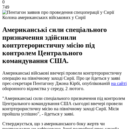
0
749
Колона американських військових у Сирії
Американські сили спеціального
призначення здійснили
контртерористичну місію під
контролем Центрального
командування США.
Американські військові ввечері провели контртерористичну
операцію на північному заході Сирії. Про це йдеться у заяві
прес-секретаря Пентагону Джона Кірбі, опублікованій
на сайті
оборонного відомства у середу, 2 лютого.
"Американські сили спеціального призначення під контролем
Центрального командування США сьогодні ввечері провели
контртерористичну місію на північному заході Сирії. Місія
пройшла успішно", - йдеться у заяві.
Стверджується, що з американського боку жертв чи
постраждалих не зафіксовано. Інші подробиці прес-служба