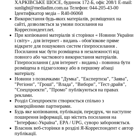
ХАРКІВСЬКЕ ШОСЕ, будинок 172-Б, офіс 208/1 E-mail:
sunlight@mediadim.com.ua
Телефон: 044-205-43-00
Ідентифікатор медіа – R40-06068
Використання будь-яких матеріалів, розміщених на
сайті, дозволяється за умови посилання на
Корреспондент.net.
При копіюванні матеріалів зі сторінки « Новини України
і світу» , для інтернет - видань - обов'язкове пряме
відкрите для пошукових систем гіперпосилання .
Посилання має бути розміщена в незалежності від
повного або часткового використання матеріалів.
Гіперпосилання ( для інтернет - видань) - повинна бути
розміщена в підзаголовку або в першому абзаці
матеріалу.
Новини з позначками "Думка", "Експертиза", "Заява",
"Регіони", "Гроші", "Влада", "Вибори", "Тест-драйв",
"Спецпроекти", "Промо" публікуються на правах
реклами.
Розділ Спецпроекти створюється спільно з
комерційними партнерами.
Будь яке копіювання, публікація, передрук, чи наступне
поширення інформації, що містить посилання на
"Інтерфакс-Україна", EPA / UPG, суворо забороняється.
Власник веб-сторінки в розділі Я-Корреспондент є автор
публікації.