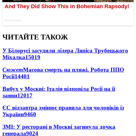
ЧИТАЙТЕ ТАКОЖ
У Білорусі засудили лідера Ляпіса Трубецького
Міхалка
15019
Сюжет
Масова смерть на пляжі. Робота ППО
Росії
14401
Вибух у Москві: Італія відповіла Росії на її
заяви
12017
ЄС відзавтра змінює правила для чоловіків із
України
9460
ЗМІ: У ресторані в Москві загинула дочка
генерала
9024