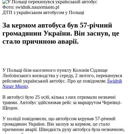
Фото: swidnik.naszemiasto.pl
ДТП з українським автобусом у Польщі
За кермом автобуса був 57-річний
громадянин України. Він заснув, це
стало причиною аварії.
У Польщі біля населеного пункту Колонія Сідлище
Люблінського воєводства у середу, 2 лютого, перекинувся
рейсовий український автобус. Про це повідомляє
Świdnik
Nasze Miasto
.
В автобусі було 25 осіб, кілька з них отримали незначні
травми. Автобус здійснював рейс за маршрутом Чернівці-
Щецин.
У поліції повідомили, що автобусом керував 57-річний
громадянин України. Він заснув за кермом, це стало
причиною аварії. Швидкість руху автобуса була незначною,