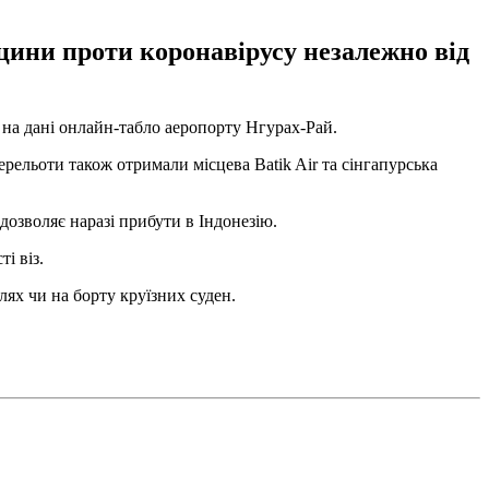
акцини проти коронавірусу незалежно від
на дані онлайн-табло аеропорту Нгурах-Рай.
ерельоти також отримали місцева Batik Air та сінгапурська
 дозволяє наразі прибути в Індонезію.
і віз.
елях чи на борту круїзних суден.