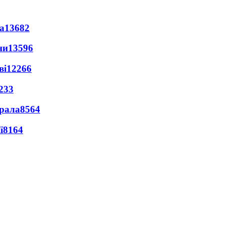
а
13682
ни
13596
ві
12266
233
ерала
8564
ї
8164