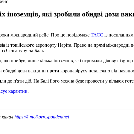
рейс
іх іноземців, які зробили обидві дози в
а роки міжнародний рейс. Про це повідомляє
ТАСС
із посиланням 
sia із токійського аеропорту Наріта. Право на прямі міжнародні п
 із Сінгапуру на Балі.
ка, що прибув, лише кілька іноземців, які отримали ділову візу, що
ли обидві дози вакцини проти коронавірусу незалежно від наявност
или до п'яти діб. На Балі його можна буде провести у кількох гот
асує карантин
.
ш канал
https://t.me/korrespondentnet