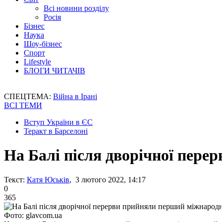
Всі новини розділу
Росія
Бізнес
Наука
Шоу-бізнес
Спорт
Lifestyle
БЛОГИ ЧИТАЧІВ
СПЕЦТЕМА:
Війна в Ірані
ВСІ ТЕМИ
Вступ України в ЄС
Теракт в Барселоні
На Балі після дворічної пер
Текст:
Катя Юськів
, 3 лютого 2022, 14:17
0
365
Фото: glavcom.ua