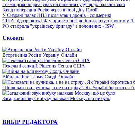
Трамп різко відреагував на рішення суду щодо бальної зали
Захід попередив Росію через її нові дії у Грузії
У Сизрані палає НПЗ після атаки дронів - соцмережі
США підозрюють РФ у причетності до інциденту з дроном у Л
РФ створила "українську бригаду" з полонених - ISW
Сюжети
Вторгнення Росії в Україну. Онлайн
Пекельні санкції. Рішення Сената США
Війна на Близькому Сході. Онлайн
"Полювати на лучника, а не на стрілу". Як Україні боротись з 
Загадковий звук вибуху налякав Москву: що це було
ВИБІР РЕДАКТОРА