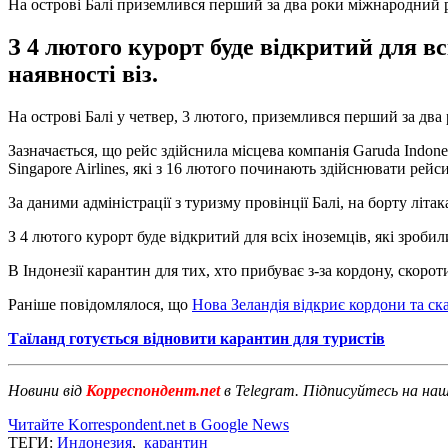
На острові Балі приземлився перший за два роки міжнародний 
З 4 лютого курорт буде відкритий для вс
наявності віз.
На острові Балі у четвер, 3 лютого, приземлився перший за дв
Зазначається, що рейс здійснила місцева компанія Garuda Indone
Singapore Airlines, які з 16 лютого починають здійснювати рейси
За даними адміністрації з туризму провінції Балі, на борту літа
З 4 лютого курорт буде відкритий для всіх іноземців, які зроби
В Індонезії карантин для тих, хто прибуває з-за кордону, скорот
Раніше повідомлялося, що
Нова Зеландія відкриє кордони та ск
Таїланд готується відновити карантин для туристів
Новини від
Корреспондент.net
в Telegram. Підписуйтесь на на
Читайте Korrespondent.net в Google News
ТЕГИ:
Индонезия
,
карантин