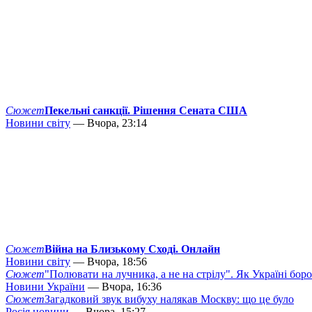
Сюжет
Пекельні санкції. Рішення Сената США
Новини світу
— Вчора, 23:14
Сюжет
Війна на Близькому Сході. Онлайн
Новини світу
— Вчора, 18:56
Сюжет
"Полювати на лучника, а не на стрілу". Як Україні бор
Новини України
— Вчора, 16:36
Сюжет
Загадковий звук вибуху налякав Москву: що це було
Росія новини
— Вчора, 15:27