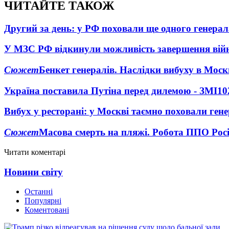
ЧИТАЙТЕ ТАКОЖ
Другий за день: у РФ поховали ще одного генерал
У МЗС РФ відкинули можливість завершення вій
Сюжет
Бенкет генералів. Наслідки вибуху в Моск
Україна поставила Путіна перед дилемою - ЗМІ
10
Вибух у ресторані: у Москві таємно поховали ген
Сюжет
Масова смерть на пляжі. Робота ППО Росі
Читати коментарі
Новини світу
Останні
Популярні
Коментовані