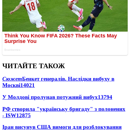
ЧИТАЙТЕ ТАКОЖ
Сюжет
Бенкет генералів. Наслідки вибуху в
Москві
14021
У Молдові пролунав потужний вибух
13794
РФ створила "українську бригаду" з полонених
- ISW
12875
Іран висунув США вимоги для розблокування