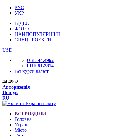
РУС
УКР
ВІДЕО
ФОТО
НАЙПОПУЛЯРНІШІ
СПЕЦПРОЕКТИ
USD
USD
44.4962
EUR
51.3814
Всі курси валют
44.4962
Авторизація
Пошук
RU
ВСІ РОЗДІЛИ
Головна
Україна
Місто
Світ