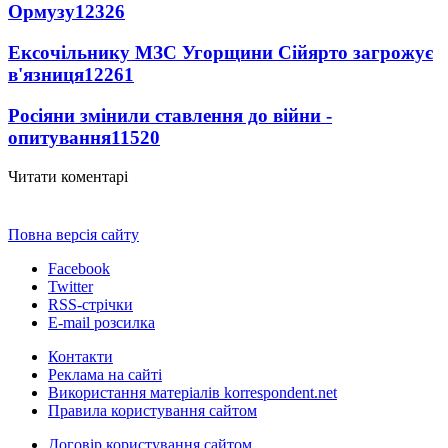
Ормузу
12326
Ексочільнику МЗС Угорщини Сійярто загрожує
в'язниця
12261
Росіяни змінили ставлення до війни -
опитування
11520
Читати коментарі
Повна версія сайту
Facebook
Twitter
RSS-стрічки
E-mail розсилка
Контакти
Реклама на сайті
Використання матеріалів korrespondent.net
Правила користування сайтом
Договір користування сайтом