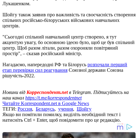
Лукашенком.
Шойгу також заявив про важливість та своєчасність створення
спільних російсько-білоруських військових навчальних
центрів.
"Сьогодні спільний навчальний центр створено, я тут
акцентую увагу, бо основною ідеєю було, щоб це був спільний
центр. Щоб разом літали, разом охороняли повітряний
простір", – сказав російський міністр.
Нагадаємо, напередодні РФ та Білорусь
розпочали перший
етап перевірки сил реагування
Союзної держави Союзна
рішучість-2022.
Новини від
Корреспондент.net
в Telegram. Підписуйтесь на
наш канал
https://t.me/korrespondentnet
Читайте Korrespondent.net в Google News
ТЕГИ:
Россия
,
Беларусь
,
учения
,
Шойгу
Якщо ви помітили помилку, виділіть необхідний текст і
натисніть Ctrl + Enter, щоб повідомити про це редакцію.