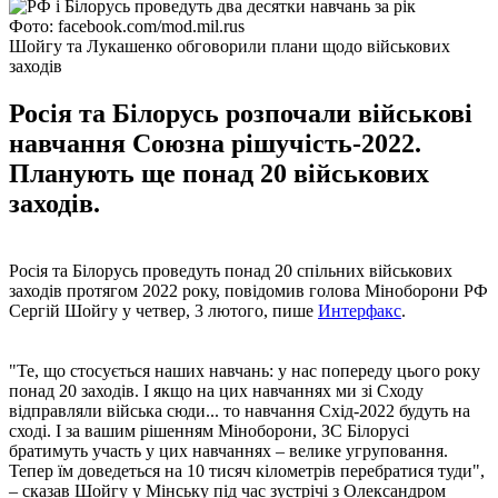
Фото: facebook.com/mod.mil.rus
Шойгу та Лукашенко обговорили плани щодо військових
заходів
Росія та Білорусь розпочали військові
навчання Союзна рішучість-2022.
Планують ще понад 20 військових
заходів.
Росія та Білорусь проведуть понад 20 спільних військових
заходів протягом 2022 року, повідомив голова Міноборони РФ
Сергій Шойгу у четвер, 3 лютого, пише
Интерфакс
.
"Те, що стосується наших навчань: у нас попереду цього року
понад 20 заходів. І якщо на цих навчаннях ми зі Сходу
відправляли війська сюди... то навчання Схід-2022 будуть на
сході. І за вашим рішенням Міноборони, ЗС Білорусі
братимуть участь у цих навчаннях – велике угруповання.
Тепер їм доведеться на 10 тисяч кілометрів перебратися туди",
– сказав Шойгу у Мінську під час зустрічі з Олександром