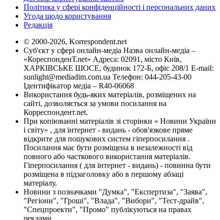
Політика у сфері конфіденційності і персональних даних
Угода щодо користування
Редакція
© 2000-2026, Korrespondent.net
Суб'єкт у сфері онлайн-медіа Назва онлайн-медіа –
«КореспонденТ.net» Адреса: 02091, місто Київ,
ХАРКІВСЬКЕ ШОСЕ, будинок 172-Б, офіс 208/1 E-mail:
sunlight@mediadim.com.ua
Телефон: 044-205-43-00
Ідентифікатор медіа – R40-06068
Використання будь-яких матеріалів, розміщених на
сайті, дозволяється за умови посилання на
Корреспондент.net.
При копіюванні матеріалів зі сторінки « Новини України
і світу» , для інтернет - видань - обов'язкове пряме
відкрите для пошукових систем гіперпосилання .
Посилання має бути розміщена в незалежності від
повного або часткового використання матеріалів.
Гіперпосилання ( для інтернет - видань) - повинна бути
розміщена в підзаголовку або в першому абзаці
матеріалу.
Новини з позначками "Думка", "Експертиза", "Заява",
"Регіони", "Гроші", "Влада", "Вибори", "Тест-драйв",
"Спецпроекти", "Промо" публікуються на правах
реклами.