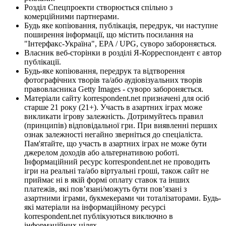
Розділ Спецпроекти створюється спільно з
комерційними партнерами.
Будь яке копіювання, публікація, передрук, чи наступне
поширення інформації, що містить посилання на
"Інтерфакс-Україна", EPA / UPG, суворо забороняється.
Власник веб-сторінки в розділі Я-Корреспондент є автор
публікації.
Будь-яке копіювання, передрук та відтворення
фотографічних творів та/або аудіовізуальних творів
правовласника Getty Images - суворо забороняється.
Матеріали сайту korrespondent.net призначені для осіб
старше 21 року (21+). Участь в азартних іграх може
викликати ігрову залежність. Дотримуйтесь правил
(принципів) відповідальної гри. При виявленні перших
ознак залежності негайно зверніться до спеціаліста.
Пам'ятайте, що участь в азартних іграх не може бути
джерелом доходів або альтернативою роботі.
Інформаційний ресурс korrespondent.net не проводить
ігри на реальні та/або віртуальні гроші, також сайт не
приймає ні в якій формі оплату ставок та інших
платежів, які пов’язані/можуть бути пов’язані з
азартними іграми, букмекерами чи тоталізаторами. Будь-
які матеріали на інформаційному ресурсі
korrespondent.net публікуються виключно в
інформаційних цілях.