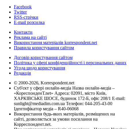
Facebook
Twitter
RSS-стрічки
E-mail розсилка
Контакти
Реклама на сайті
Використання матеріалів korrespondent.net
Правила користування сайтом
Договір користування сайтом
Політика у сфері конфіденційності і персональних даних
Угода щодо користування
Редакція
© 2000-2026, Korrespondent.net
Суб'єкт у сфері онлайн-медіа Назва онлайн-медіа –
«КореспонденТ.net» Адреса: 02091, місто Київ,
ХАРКІВСЬКЕ ШОСЕ, будинок 172-Б, офіс 208/1 E-mail:
sunlight@mediadim.com.ua
Телефон: 044-205-43-00
Ідентифікатор медіа – R40-06068
Використання будь-яких матеріалів, розміщених на
сайті, дозволяється за умови посилання на
Корреспондент.net.