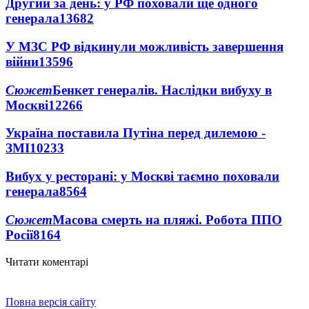
Другий за день: у РФ поховали ще одного
генерала
13682
У МЗС РФ відкинули можливість завершення
війни
13596
Сюжет
Бенкет генералів. Наслідки вибуху в
Москві
12266
Україна поставила Путіна перед дилемою -
ЗМІ
10233
Вибух у ресторані: у Москві таємно поховали
генерала
8564
Сюжет
Масова смерть на пляжі. Робота ППО
Росії
8164
Читати коментарі
Повна версія сайту