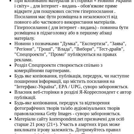
При копіюванні матеріалів зі сторінки « Новини України
і світу» , для інтернет - видань - обов'язкове пряме
відкрите для пошукових систем гіперпосилання .
Посилання має бути розміщена в незалежності від
повного або часткового використання матеріалів.
Гіперпосилання ( для інтернет - видань) - повинна бути
розміщена в підзаголовку або в першому абзаці
матеріалу.
Новини з позначками "Думка", "Експертиза", "Заява",
"Регіони", "Гроші", "Влада", "Вибори", "Тест-драйв",
"Спецпроекти", "Промо" публікуються на правах
реклами.
Розділ Спецпроекти створюється спільно з
комерційними партнерами.
Будь яке копіювання, публікація, передрук, чи наступне
поширення інформації, що містить посилання на
"Інтерфакс-Україна", EPA / UPG, суворо забороняється.
Власник веб-сторінки в розділі Я-Корреспондент є автор
публікації.
Будь-яке копіювання, передрук та відтворення
фотографічних творів та/або аудіовізуальних творів
правовласника Getty Images - суворо забороняється.
Матеріали сайту korrespondent.net призначені для осіб
старше 21 року (21+). Участь в азартних іграх може
викликати ігрову залежність. Дотримуйтесь правил