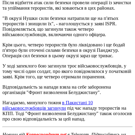
Після відбиття атак сили безпеки провели операції із зачистки
та упіймання терористів, які ховаються в цих районах.
"В окрузі Нушки сили безпеки натрапили ще на п'ятьох
терористів і знищили їх", - наголошується у заяві ISPR.
Повідомляється, що загинули також четверо
військовослужбовців, включаючи одного офіцера.
Крім цього, четверо терористів було ліквідовано і ще бодай
п'ятеро були оточені силами безпеки в окрузі Панджгур.
Операція сил безпеки в цьому окрузі зараз ще триває.
У ході запеклого бою загинули троє військовослужбовців, у
тому числі один солдат, про якого повідомлялося у початковій
заяві. Крім того, ще четверо отримали поранення.
Відповідальність за напади взяла на себе заборонена
організація "Фронт визволення Белуджистану".
Нагадаємо, минулого тижня
в Пакистані 10
військовослужбовців загинули
під час нападу терористів на
КПП. Тоді "Фронт визволення Белуджистану" також оголосив
про свою відповідальність за цей напад.
Новини від
Корреспондент.net
в Telegram. Підписуйтесь на