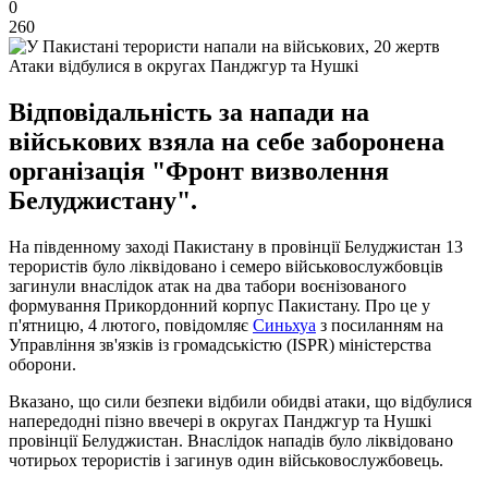
0
260
Атаки відбулися в округах Панджгур та Нушкі
Відповідальність за напади на
військових взяла на себе заборонена
організація "Фронт визволення
Белуджистану".
На південному заході Пакистану в провінції Белуджистан 13
терористів було ліквідовано і семеро військовослужбовців
загинули внаслідок атак на два табори воєнізованого
формування Прикордонний корпус Пакистану. Про це у
п'ятницю, 4 лютого, повідомляє
Синьхуа
з посиланням на
Управління зв'язків із громадськістю (ISPR) міністерства
оборони.
Вказано, що сили безпеки відбили обидві атаки, що відбулися
напередодні пізно ввечері в округах Панджгур та Нушкі
провінції Белуджистан. Внаслідок нападів було ліквідовано
чотирьох терористів і загинув один військовослужбовець.