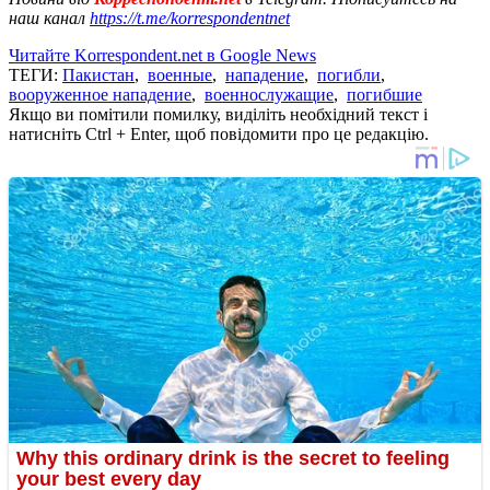
наш канал
https://t.me/korrespondentnet
Читайте Korrespondent.net в Google News
ТЕГИ:
Пакистан
,
военные
,
нападение
,
погибли
,
вооруженное нападение
,
военнослужащие
,
погибшие
Якщо ви помітили помилку, виділіть необхідний текст і
натисніть Ctrl + Enter, щоб повідомити про це редакцію.