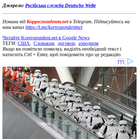
Джерело:
Російська служба Deutsche Welle
Новини від
Корреспондент.net
в Telegram. Підписуйтесь на
наш канал
https://t.me/korrespondentnet
Читайте Korrespondent.net в Google News
ТЕГИ:
США
,
Словакия
,
договор
,
аэродром
Якщо ви помітили помилку, виділіть необхідний текст і
натисніть Ctrl + Enter, щоб повідомити про це редакцію.