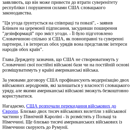
заявляють, що він може привести до втрати суверенітету
республіки і порушення силами США словацького
законодавства.
"Ця угода ґрунтується на співпраці та повазі", - заявив
Блінкен на церемонії підписання, засудивши поширення
"дезінформації" про зміст угоди. - Її було підготовлено
Словаччиною спільно зі США, як повноправні та суверенні
партнери, і в інтересах обох урядів вона представляє інтереси
народів обох країн".
Глава Держдепу зазначив, що США не створюватимуть у
Словаччині свої постійні військові бази чи на постійній основі
розміщуватимуть у країні американські війська.
За умовами договору США профінансують модернізацію двох
військових аеродромів, які залишаться у власності словацького
уряду, але якими американські військові зможуть безкоштовно
користуватися.
Нагадаємо,
США розпочали перекидання військових до
Європи
. Близько двох тисяч військових вилетіли з військової
частини у Північній Кароліні - їх розмістять у Польщі та
Німеччині. Ще близько тисячі американських військових із
Німеччини скерують до Румунії.