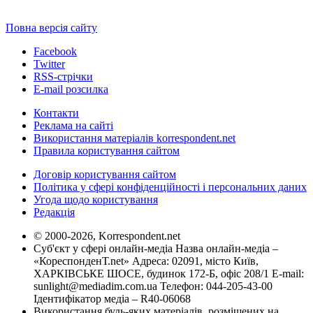
Повна версія сайту
Facebook
Twitter
RSS-стрічки
E-mail розсилка
Контакти
Реклама на сайті
Використання матеріалів korrespondent.net
Правила користування сайтом
Договір користування сайтом
Політика у сфері конфіденційності і персональних даних
Угода щодо користування
Редакція
© 2000-2026, Korrespondent.net
Суб'єкт у сфері онлайн-медіа Назва онлайн-медіа –
«КореспонденТ.net» Адреса: 02091, місто Київ,
ХАРКІВСЬКЕ ШОСЕ, будинок 172-Б, офіс 208/1 E-mail:
sunlight@mediadim.com.ua
Телефон: 044-205-43-00
Ідентифікатор медіа – R40-06068
Використання будь-яких матеріалів, розміщених на