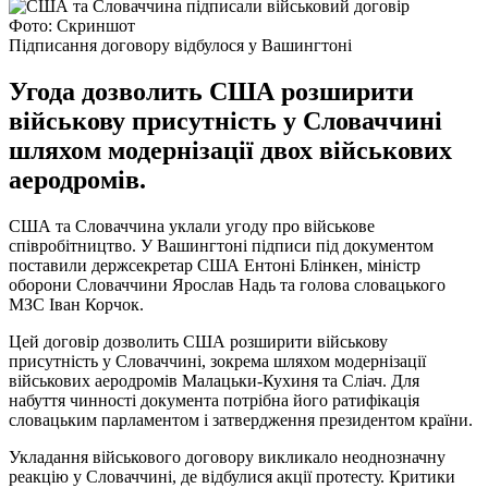
Фото: Скриншот
Підписання договору відбулося у Вашингтоні
Угода дозволить США розширити
військову присутність у Словаччині
шляхом модернізації двох військових
аеродромів.
США та Словаччина уклали угоду про військове
співробітництво. У Вашингтоні підписи під документом
поставили держсекретар США Ентоні Блінкен, міністр
оборони Словаччини Ярослав Надь та голова словацького
МЗС Іван Корчок.
Цей договір дозволить США розширити військову
присутність у Словаччині, зокрема шляхом модернізації
військових аеродромів Малацьки-Кухиня та Сліач. Для
набуття чинності документа потрібна його ратифікація
словацьким парламентом і затвердження президентом країни.
Укладання військового договору викликало неоднозначну
реакцію у Словаччині, де відбулися акції протесту. Критики