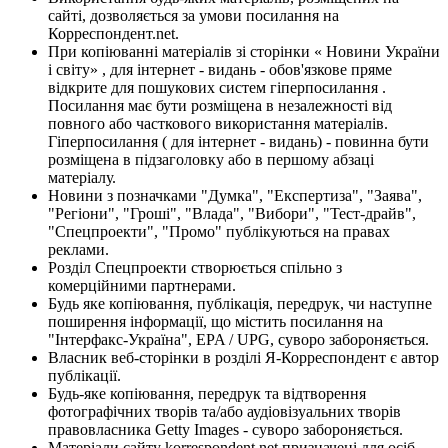
сайті, дозволяється за умови посилання на
Корреспондент.net.
При копіюванні матеріалів зі сторінки « Новини України
і світу» , для інтернет - видань - обов'язкове пряме
відкрите для пошукових систем гіперпосилання .
Посилання має бути розміщена в незалежності від
повного або часткового використання матеріалів.
Гіперпосилання ( для інтернет - видань) - повинна бути
розміщена в підзаголовку або в першому абзаці
матеріалу.
Новини з позначками "Думка", "Експертиза", "Заява",
"Регіони", "Гроші", "Влада", "Вибори", "Тест-драйв",
"Спецпроекти", "Промо" публікуються на правах
реклами.
Розділ Спецпроекти створюється спільно з
комерційними партнерами.
Будь яке копіювання, публікація, передрук, чи наступне
поширення інформації, що містить посилання на
"Інтерфакс-Україна", EPA / UPG, суворо забороняється.
Власник веб-сторінки в розділі Я-Корреспондент є автор
публікації.
Будь-яке копіювання, передрук та відтворення
фотографічних творів та/або аудіовізуальних творів
правовласника Getty Images - суворо забороняється.
Матеріали сайту korrespondent.net призначені для осіб