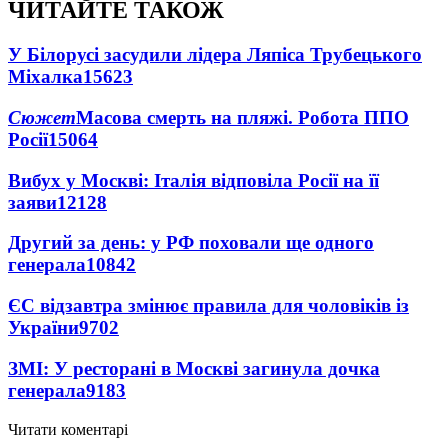
ЧИТАЙТЕ ТАКОЖ
У Білорусі засудили лідера Ляпіса Трубецького
Міхалка
15623
Сюжет
Масова смерть на пляжі. Робота ППО
Росії
15064
Вибух у Москві: Італія відповіла Росії на її
заяви
12128
Другий за день: у РФ поховали ще одного
генерала
10842
ЄС відзавтра змінює правила для чоловіків із
України
9702
ЗМІ: У ресторані в Москві загинула дочка
генерала
9183
Читати коментарі