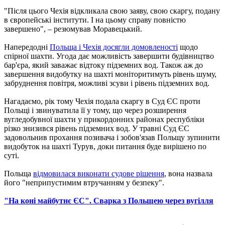
"Після цього Чехія відкликала свою заяву, свою скаргу, подану
в європейські інститути. І на цьому справу повністю
завершено", – резюмував Моравецький.
Напередодні
Польща і Чехія досягли домовленості
щодо
спірної ​​шахти. Угода дає можливість завершити будівництво
бар'єра, який заважає відтоку підземних вод. Також аж до
завершення видобутку на шахті моніторитимуть рівень шуму,
забруднення повітря, можливі зсуви і рівень підземних вод.
Нагадаємо, рік тому Чехія подала скаргу в Суд ЄС проти
Польщі і звинуватила її у тому, що через розширення
вугледобувної шахти у прикордонних районах республіки
різко знизився рівень підземних вод. У травні Суд ЄС
задовольнив прохання позивача і зобов'язав Польщу зупинити
видобуток на шахті Турув, доки питання буде вирішено по
суті.
Польща
відмовилася виконати судове рішення
, вона назвала
його "неприпустимим втручанням у безпеку".
"На коні майбутнє ЄС". Сварка з Польщею через вугілля