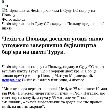
0
170
Фото: radio.cz
Чехія відкликала із Суду ЄС скаргу на Польщу щодо спірної
шахти
Чехія та Польща досягли угоди, якою
узгоджено завершення будівництва
бар'єра на шахті Турув.
Чехія відкликала скаргу на Польщу, подану в Суду ЄС через
вугільну шахту Турув, що на кордоні двох країн. Про це
заявив прем'єр-міністр Польщі Матеуш Моравецький,
повідомляє
Business Insider
у п'ятницю, 4 лютого.
"Ми вже вчора переказали гроші. Це було 35 млн плюс 10 млн
від PGE (Польської енергетичної групи. –
Ред.
). Нагадаю, що
спочатку на кону була сума у ​​55 млн, але ми її значно
зменшили", – сказав Моравецький та додав, що "це процес,
який, на щастя, закрили".