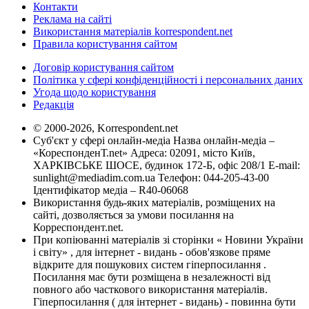
Контакти
Реклама на сайті
Використання матеріалів korrespondent.net
Правила користування сайтом
Договір користування сайтом
Політика у сфері конфіденційності і персональних даних
Угода щодо користування
Редакція
© 2000-2026, Korrespondent.net
Суб'єкт у сфері онлайн-медіа Назва онлайн-медіа –
«КореспонденТ.net» Адреса: 02091, місто Київ,
ХАРКІВСЬКЕ ШОСЕ, будинок 172-Б, офіс 208/1 E-mail:
sunlight@mediadim.com.ua
Телефон: 044-205-43-00
Ідентифікатор медіа – R40-06068
Використання будь-яких матеріалів, розміщених на
сайті, дозволяється за умови посилання на
Корреспондент.net.
При копіюванні матеріалів зі сторінки « Новини України
і світу» , для інтернет - видань - обов'язкове пряме
відкрите для пошукових систем гіперпосилання .
Посилання має бути розміщена в незалежності від
повного або часткового використання матеріалів.
Гіперпосилання ( для інтернет - видань) - повинна бути