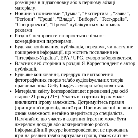
розміщена в підзаголовку або в першому абзаці
матеріалу.
Новини з позначками "Думка", "Експертиза", "Заява",
"Регіони", "Гроші", "Влада", "Вибори", "Тест-драйв",
"Спецпроекти", "Промо" публікуються на правах
реклами.
Розділ Спецпроекти створюється спільно з
комерційними партнерами.
Будь яке копіювання, публікація, передрук, чи наступне
поширення інформації, що містить посилання на
"Інтерфакс-Україна", EPA / UPG, суворо забороняється.
Власник веб-сторінки в розділі Я-Корреспондент є автор
публікації.
Будь-яке копіювання, передрук та відтворення
фотографічних творів та/або аудіовізуальних творів
правовласника Getty Images - суворо забороняється.
Матеріали сайту korrespondent.net призначені для осіб
старше 21 року (21+). Участь в азартних іграх може
викликати ігрову залежність. Дотримуйтесь правил
(принципів) відповідальної гри. При виявленні перших
ознак залежності негайно зверніться до спеціаліста.
Пам'ятайте, що участь в азартних іграх не може бути
джерелом доходів або альтернативою роботі.
Інформаційний ресурс korrespondent.net не проводить
ігри на реальні та/або віртуальні гроші, також сайт не