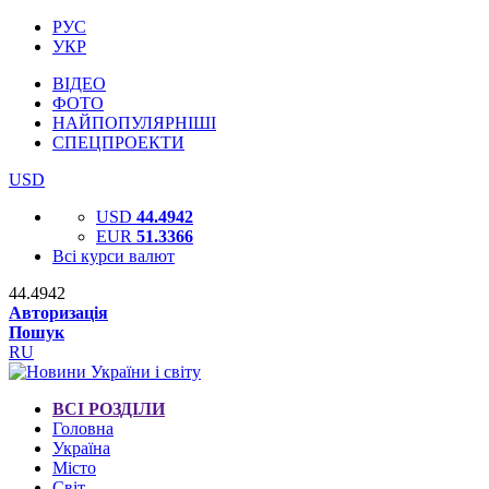
РУС
УКР
ВІДЕО
ФОТО
НАЙПОПУЛЯРНІШІ
СПЕЦПРОЕКТИ
USD
USD
44.4942
EUR
51.3366
Всі курси валют
44.4942
Авторизація
Пошук
RU
ВСІ РОЗДІЛИ
Головна
Україна
Місто
Світ