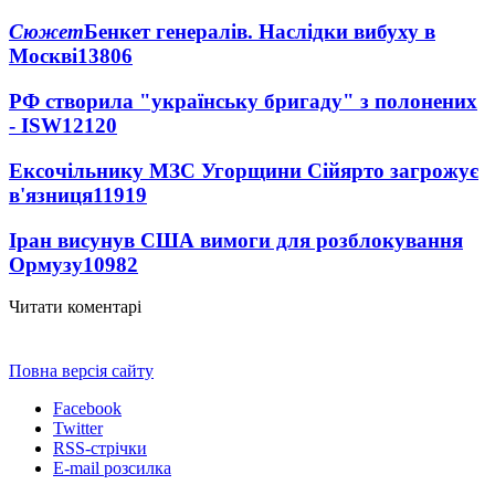
Сюжет
Бенкет генералів. Наслідки вибуху в
Москві
13806
РФ створила "українську бригаду" з полонених
- ISW
12120
Ексочільнику МЗС Угорщини Сійярто загрожує
в'язниця
11919
Іран висунув США вимоги для розблокування
Ормузу
10982
Читати коментарі
Повна версія сайту
Facebook
Twitter
RSS-стрічки
E-mail розсилка