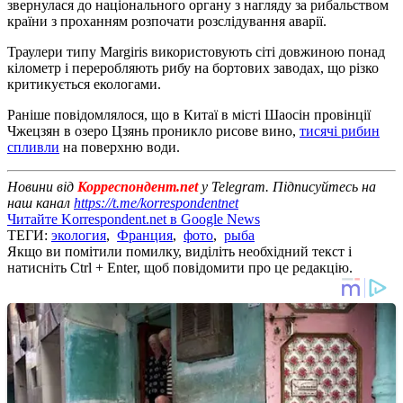
звернулася до національного органу з нагляду за рибальством
країни з проханням розпочати розслідування аварії.
Траулери типу Margiris використовують сіті довжиною понад
кілометр і переробляють рибу на бортових заводах, що різко
критикується екологами.
Раніше повідомлялося, що в Китаї в місті Шаосін провінції
Чжецзян в озеро Цзянь проникло рисове вино,
тисячі рибин
спливли
на поверхню води.
Новини від
Корреспондент.net
у Telegram. Підписуйтесь на
наш канал
https://t.me/korrespondentnet
Читайте Korrespondent.net в Google News
ТЕГИ:
экология
,
Франция
,
фото
,
рыба
Якщо ви помітили помилку, виділіть необхідний текст і
натисніть Ctrl + Enter, щоб повідомити про це редакцію.