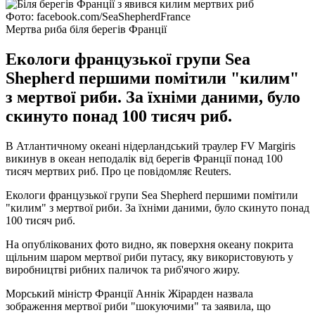
Фото: facebook.com/SeaShepherdFrance
Мертва риба біля берегів Франції
Екологи французької групи Sea
Shepherd першими помітили "килим"
з мертвої риби. За їхніми даними, було
скинуто понад 100 тисяч риб.
В Атлантичному океані нідерландський траулер FV Margiris
викинув в океан неподалік від берегів Франції понад 100
тисяч мертвих риб. Про це повідомляє Reuters.
Екологи французької групи Sea Shepherd першими помітили
"килим" з мертвої риби. За їхніми даними, було скинуто понад
100 тисяч риб.
На опублікованих фото видно, як поверхня океану покрита
щільним шаром мертвої риби путасу, яку використовують у
виробництві рибних паличок та риб'ячого жиру.
Морський міністр Франції Аннік Жірарден назвала
зображення мертвої риби "шокуючими" та заявила, що