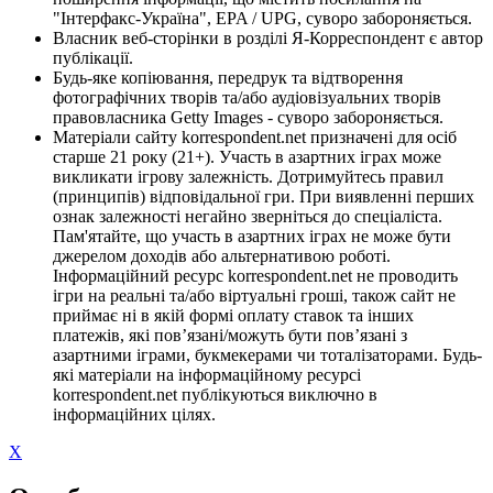
"Інтерфакс-Україна", EPA / UPG, суворо забороняється.
Власник веб-сторінки в розділі Я-Корреспондент є автор
публікації.
Будь-яке копіювання, передрук та відтворення
фотографічних творів та/або аудіовізуальних творів
правовласника Getty Images - суворо забороняється.
Матеріали сайту korrespondent.net призначені для осіб
старше 21 року (21+). Участь в азартних іграх може
викликати ігрову залежність. Дотримуйтесь правил
(принципів) відповідальної гри. При виявленні перших
ознак залежності негайно зверніться до спеціаліста.
Пам'ятайте, що участь в азартних іграх не може бути
джерелом доходів або альтернативою роботі.
Інформаційний ресурс korrespondent.net не проводить
ігри на реальні та/або віртуальні гроші, також сайт не
приймає ні в якій формі оплату ставок та інших
платежів, які пов’язані/можуть бути пов’язані з
азартними іграми, букмекерами чи тоталізаторами. Будь-
які матеріали на інформаційному ресурсі
korrespondent.net публікуються виключно в
інформаційних цілях.
X