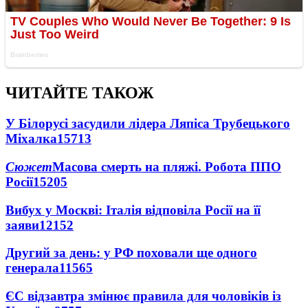
ЧИТАЙТЕ ТАКОЖ
У Білорусі засудили лідера Ляпіса Трубецького
Міхалка
15713
Сюжет
Масова смерть на пляжі. Робота ППО
Росії
15205
Вибух у Москві: Італія відповіла Росії на її
заяви
12152
Другий за день: у РФ поховали ще одного
генерала
11565
ЄС відзавтра змінює правила для чоловіків із