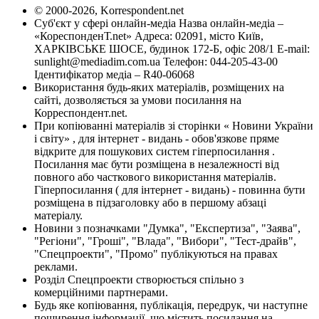
© 2000-2026, Korrespondent.net
Суб'єкт у сфері онлайн-медіа Назва онлайн-медіа –
«КореспонденТ.net» Адреса: 02091, місто Київ,
ХАРКІВСЬКЕ ШОСЕ, будинок 172-Б, офіс 208/1 E-mail:
sunlight@mediadim.com.ua
Телефон: 044-205-43-00
Ідентифікатор медіа – R40-06068
Використання будь-яких матеріалів, розміщених на
сайті, дозволяється за умови посилання на
Корреспондент.net.
При копіюванні матеріалів зі сторінки « Новини України
і світу» , для інтернет - видань - обов'язкове пряме
відкрите для пошукових систем гіперпосилання .
Посилання має бути розміщена в незалежності від
повного або часткового використання матеріалів.
Гіперпосилання ( для інтернет - видань) - повинна бути
розміщена в підзаголовку або в першому абзаці
матеріалу.
Новини з позначками "Думка", "Експертиза", "Заява",
"Регіони", "Гроші", "Влада", "Вибори", "Тест-драйв",
"Спецпроекти", "Промо" публікуються на правах
реклами.
Розділ Спецпроекти створюється спільно з
комерційними партнерами.
Будь яке копіювання, публікація, передрук, чи наступне
поширення інформації, що містить посилання на