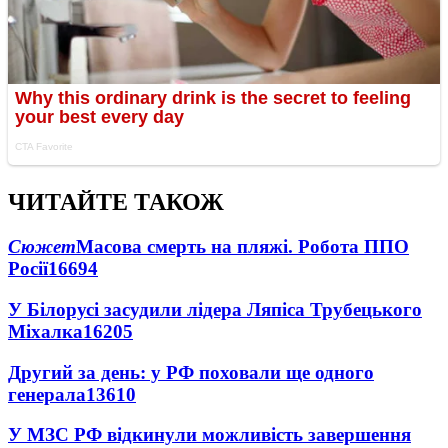
ЧИТАЙТЕ ТАКОЖ
Сюжет
Масова смерть на пляжі. Робота ППО
Росії
16694
У Білорусі засудили лідера Ляпіса Трубецького
Міхалка
16205
Другий за день: у РФ поховали ще одного
генерала
13610
У МЗС РФ відкинули можливість завершення