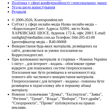
Політика у сфері конфіденційності і персональних даних
Угода щодо користування
Редакція
© 2000-2026, Korrespondent.net
Суб'єкт у сфері онлайн-медіа Назва онлайн-медіа –
«КореспонденТ.net» Адреса: 02091, місто Київ,
ХАРКІВСЬКЕ ШОСЕ, будинок 172-Б, офіс 208/1 E-mail:
sunlight@mediadim.com.ua
Телефон: 044-205-43-00
Ідентифікатор медіа – R40-06068
Використання будь-яких матеріалів, розміщених на
сайті, дозволяється за умови посилання на
Корреспондент.net.
При копіюванні матеріалів зі сторінки « Новини України
і світу» , для інтернет - видань - обов'язкове пряме
відкрите для пошукових систем гіперпосилання .
Посилання має бути розміщена в незалежності від
повного або часткового використання матеріалів.
Гіперпосилання ( для інтернет - видань) - повинна бути
розміщена в підзаголовку або в першому абзаці
матеріалу.
Новини з позначками "Думка", "Експертиза", "Заява",
"Регіони", "Гроші", "Влада", "Вибори", "Тест-драйв",
"Спецпроекти", "Промо" публікуються на правах
реклами.