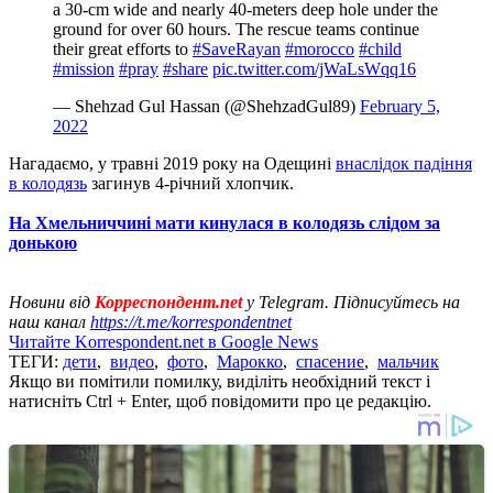
a 30-cm wide and nearly 40-meters deep hole under the
ground for over 60 hours. The rescue teams continue
their great efforts to
#SaveRayan
#morocco
#child
#mission
#pray
#share
pic.twitter.com/jWaLsWqq16
— Shehzad Gul Hassan (@ShehzadGul89)
February 5,
2022
Нагадаємо, у травні 2019 року на Одещині
внаслідок падіння
в колодязь
загинув 4-річний хлопчик.
На Хмельниччині мати кинулася в колодязь слідом за
донькою
Новини від
Корреспондент.net
у Telegram. Підписуйтесь на
наш канал
https://t.me/korrespondentnet
Читайте Korrespondent.net в Google News
ТЕГИ:
дети
,
видео
,
фото
,
Марокко
,
спасение
,
мальчик
Якщо ви помітили помилку, виділіть необхідний текст і
натисніть Ctrl + Enter, щоб повідомити про це редакцію.