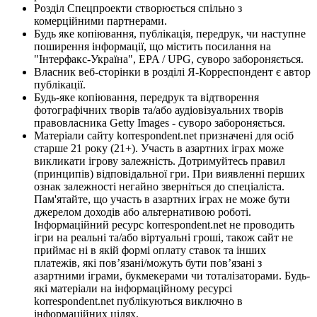
Розділ Спецпроекти створюється спільно з
комерційними партнерами.
Будь яке копіювання, публікація, передрук, чи наступне
поширення інформації, що містить посилання на
"Інтерфакс-Україна", EPA / UPG, суворо забороняється.
Власник веб-сторінки в розділі Я-Корреспондент є автор
публікації.
Будь-яке копіювання, передрук та відтворення
фотографічних творів та/або аудіовізуальних творів
правовласника Getty Images - суворо забороняється.
Матеріали сайту korrespondent.net призначені для осіб
старше 21 року (21+). Участь в азартних іграх може
викликати ігрову залежність. Дотримуйтесь правил
(принципів) відповідальної гри. При виявленні перших
ознак залежності негайно зверніться до спеціаліста.
Пам'ятайте, що участь в азартних іграх не може бути
джерелом доходів або альтернативою роботі.
Інформаційний ресурс korrespondent.net не проводить
ігри на реальні та/або віртуальні гроші, також сайт не
приймає ні в якій формі оплату ставок та інших
платежів, які пов’язані/можуть бути пов’язані з
азартними іграми, букмекерами чи тоталізаторами. Будь-
які матеріали на інформаційному ресурсі
korrespondent.net публікуються виключно в
інформаційних цілях.