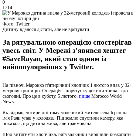
0
1714
Фото: Twitter
Дитину вдалося дістати, але не врятувати
За рятувальною операцією спостерігав
увесь світ. У Мережі з'явився хештег
#SaveRayan, який став одним із
найпопулярніших у Twitter.
На півночі Марокко п'ятирічний хлопчик 1 лютого впав у 32-
метрову криницю. Операція з порятунку дитини тривала до
сьогодні. Про це в суботу, 5 лютого,
пише
Morocco World
News.
Як відомо, чотири дні тому маленький житель села Ігран на
ім'я Раян упав у колодязь. Під землю спустили камеру, яка
показала, що дитина жива, але травмована.
Щоб витягнути хлопчика, рятувальники вирішили розкопати