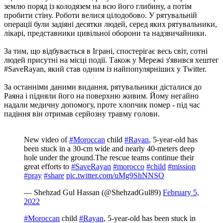
землю поряд із колодязем на всю його глибину, а потім
пробити стіну. Роботи велися цілодобово. У рятувальній
операції були задіяні десятки людей, серед яких рятувальники,
лікарі, представники цивільної оборони та надзвичайники.
За тим, що відбувається в Іграні, спостерігає весь світ, сотні
людей присутні на місці події. Також у Мережі з'явився хештег
#SaveRayan, який став одним із найпопулярніших у Twitter.
За останніми даними видання, рятувальники дісталися до
Раяна і підняли його на поверхню живим. Йому негайно
надали медичну допомогу, проте хлопчик помер - під час
падіння він отримав серйозну травму голови.
New video of
#Moroccan
child
#Rayan
, 5-year-old has
been stuck in a 30-cm wide and nearly 40-meters deep
hole under the ground.The rescue teams continue their
great efforts to
#SaveRayan
#morocco
#child
#mission
#pray
#share
pic.twitter.com/uMg9ShNNSO
— Shehzad Gul Hassan (@ShehzadGul89)
February 5,
2022
#Moroccan
child
#Rayan
, 5-year-old has been stuck in