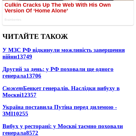
ЧИТАЙТЕ ТАКОЖ
У МЗС РФ відкинули можливість завершення
війни
13749
Другий за день: у РФ поховали ще одного
генерала
13706
Сюжет
Бенкет генералів. Наслідки вибуху в
Москві
12357
Україна поставила Путіна перед дилемою -
ЗМІ
10255
Вибух у ресторані: у Москві таємно поховали
генерала
8572