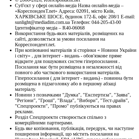
Суб'єкт у сфері онлайн-медіа Назва онлайн-медіа –
«КореспонденТ.net» Адреса: 02091, місто Київ,
ХАРКІВСЬКЕ ШОСЕ, будинок 172-Б, офіс 208/1 E-mail:
sunlight@mediadim.com.ua
Телефон: 044-205-43-00
Ідентифікатор медіа – R40-06068
Використання будь-яких матеріалів, розміщених на
сайті, дозволяється за умови посилання на
Корреспондент.net.
При копіюванні матеріалів зі сторінки « Новини України
і світу» , для інтернет - видань - обов'язкове пряме
відкрите для пошукових систем гіперпосилання .
Посилання має бути розміщена в незалежності від
повного або часткового використання матеріалів.
Гіперпосилання ( для інтернет - видань) - повинна бути
розміщена в підзаголовку або в першому абзаці
матеріалу.
Новини з позначками "Думка", "Експертиза", "Заява",
"Регіони", "Гроші", "Влада", "Вибори", "Тест-драйв",
"Спецпроекти", "Промо" публікуються на правах
реклами.
Розділ Спецпроекти створюється спільно з
комерційними партнерами.
Будь яке копіювання, публікація, передрук, чи наступне
поширення інформації, що містить посилання на