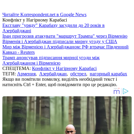
Читайте Korrespondent.net в Google News
Конфлікт у Нагірному Карабасі
Ексглаву "уряду" Карабаху засудили до 20 років в
Азербайджані
Іран пригрозив атакувати "маршрут Трампа" через Вірменію
Вірменія і Азербайджан підписали мирну угоду у США
Мир між Вірменією і Азербайджаном: РФ втрачає Південний
Кавказ - Reuters
Трамп анонсував підписання мирної угоди між
Азербайджаном і Вірменією
СПЕЦТЕМА:
Конфлікт у Нагірному Карабасі
ТЕГИ:
Армения
,
Азербайджан
,
обстрел
,
нагорный карабах
Якщо ви помітили помилку, виділіть необхідний текст і
натисніть Ctrl + Enter, щоб повідомити про це редакцію.