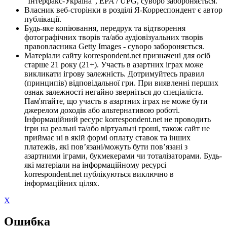
"Інтерфакс-Україна", EPA / UPG, суворо забороняється.
Власник веб-сторінки в розділі Я-Корреспондент є автор
публікації.
Будь-яке копіювання, передрук та відтворення
фотографічних творів та/або аудіовізуальних творів
правовласника Getty Images - суворо забороняється.
Матеріали сайту korrespondent.net призначені для осіб
старше 21 року (21+). Участь в азартних іграх може
викликати ігрову залежність. Дотримуйтесь правил
(принципів) відповідальної гри. При виявленні перших
ознак залежності негайно зверніться до спеціаліста.
Пам'ятайте, що участь в азартних іграх не може бути
джерелом доходів або альтернативою роботі.
Інформаційний ресурс korrespondent.net не проводить
ігри на реальні та/або віртуальні гроші, також сайт не
приймає ні в якій формі оплату ставок та інших
платежів, які пов’язані/можуть бути пов’язані з
азартними іграми, букмекерами чи тоталізаторами. Будь-
які матеріали на інформаційному ресурсі
korrespondent.net публікуються виключно в
інформаційних цілях.
X
Ошибка