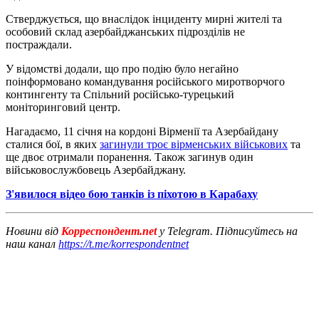
Стверджується, що внаслідок інциденту мирні жителі та
особовий склад азербайджанських підрозділів не
постраждали.
У відомстві додали, що про подію було негайно
поінформовано командування російського миротворчого
контингенту та Спільний російсько-турецький
моніторинговий центр.
Нагадаємо, 11 січня на кордоні Вірменії та Азербайдану
сталися бої, в яких
загинули троє вірменських військових
та
ще двоє отримали поранення. Також загинув один
військовослужбовець Азербайджану.
З'явилося відео бою танків із піхотою в Карабаху
Новини від
Корреспондент.net
у Telegram. Підписуйтесь на
наш канал
https://t.me/korrespondentnet