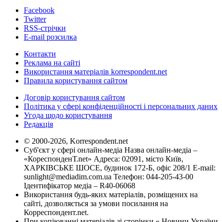
Facebook
Twitter
RSS-стрічки
E-mail розсилка
Контакти
Реклама на сайті
Використання матеріалів korrespondent.net
Правила користування сайтом
Договір користування сайтом
Політика у сфері конфіденційності і персональних даних
Угода щодо користування
Редакція
© 2000-2026, Korrespondent.net
Суб'єкт у сфері онлайн-медіа Назва онлайн-медіа –
«КореспонденТ.net» Адреса: 02091, місто Київ,
ХАРКІВСЬКЕ ШОСЕ, будинок 172-Б, офіс 208/1 E-mail:
sunlight@mediadim.com.ua
Телефон: 044-205-43-00
Ідентифікатор медіа – R40-06068
Використання будь-яких матеріалів, розміщених на
сайті, дозволяється за умови посилання на
Корреспондент.net.
При копіюванні матеріалів зі сторінки « Новини України