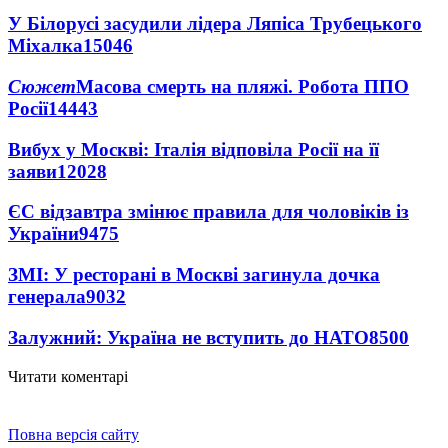
У Білорусі засудили лідера Ляпіса Трубецького
Міхалка
15046
Сюжет
Масова смерть на пляжі. Робота ППО
Росії
14443
Вибух у Москві: Італія відповіла Росії на її
заяви
12028
ЄС відзавтра змінює правила для чоловіків із
України
9475
ЗМІ: У ресторані в Москві загинула дочка
генерала
9032
Залужний: Україна не вступить до НАТО
8500
Читати коментарі
Повна версія сайту