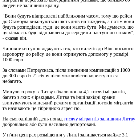
людей не залишили країну.
"Вони будуть відправлені найближчим часом, тому що рейси
до Стамбула виконуються шість днів на тиждень, а потім вони
будуть розподілені туди, де вони мають бути. Ми думаємо, що
ця кількість буде відправлена ​​до середини наступного тижня",
- сказав він.
Чиновники супроводжують тих, хто вилетів до Вільнюського
аеропорту, до рейсу, де вони отримують допомогу у розмірі
1000 євро.
За словами Петраускаса, після зниження компенсацій з 1000
до 300 євро із 21 січня цією можливістю користуються
небагато.
Минулого року в Литву в'їхало понад 4,2 тисячі мігрантів,
багато з яких є іракцями. Литва та інші західні країни
звинувачують мінський режим в організації потоків мігрантів
та називають це гібридною агресією.
На сьогоднішній день понад
тисячу мігрантів залишили Литву
добровільно або були насильно депортовані.
У п'яти центрах розміщення у Литві залишається майже 3,1