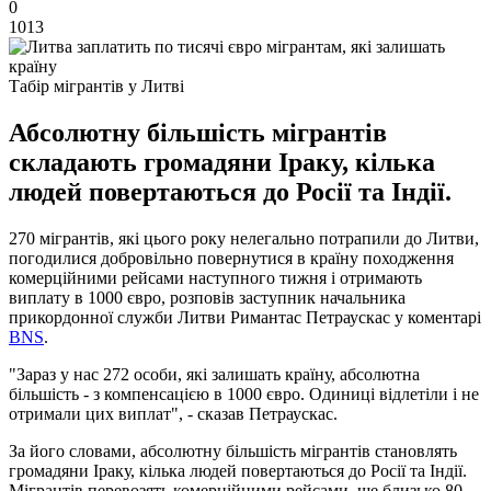
0
1013
Табір мігрантів у Литві
Абсолютну більшість мігрантів
складають громадяни Іраку, кілька
людей повертаються до Росії та Індії.
270 мігрантів, які цього року нелегально потрапили до Литви,
погодилися добровільно повернутися в країну походження
комерційними рейсами наступного тижня і отримають
виплату в 1000 євро, розповів заступник начальника
прикордонної служби Литви Римантас Петраускас у коментарі
BNS
.
"Зараз у нас 272 особи, які залишать країну, абсолютна
більшість - з компенсацією в 1000 євро. Одиниці відлетіли і не
отримали цих виплат", - сказав Петраускас.
За його словами, абсолютну більшість мігрантів становлять
громадяни Іраку, кілька людей повертаються до Росії та Індії.
Мігрантів перевозять комерційними рейсами, ще близько 80