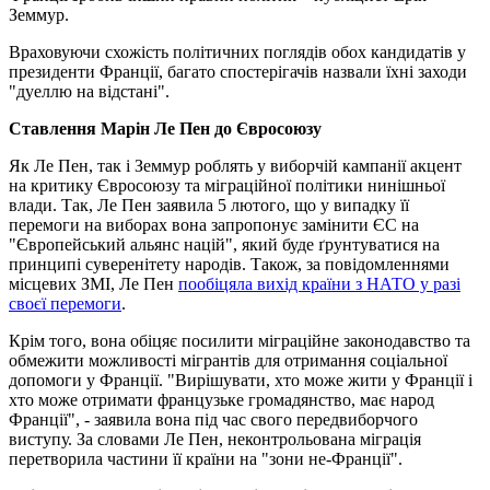
Земмур.
Враховуючи схожість політичних поглядів обох кандидатів у
президенти Франції, багато спостерігачів назвали їхні заходи
"дуеллю на відстані".
Ставлення Марін Ле Пен до Євросоюзу
Як Ле Пен, так і Земмур роблять у виборчій кампанії акцент
на критику Євросоюзу та міграційної політики нинішньої
влади. Так, Ле Пен заявила 5 лютого, що у випадку її
перемоги на виборах вона запропонує замінити ЄС на
"Європейський альянс націй", який буде ґрунтуватися на
принципі суверенітету народів. Також, за повідомленнями
місцевих ЗМІ, Ле Пен
пообіцяла вихід країни з НАТО у разі
своєї перемоги
.
Крім того, вона обіцяє посилити міграційне законодавство та
обмежити можливості мігрантів для отримання соціальної
допомоги у Франції. "Вирішувати, хто може жити у Франції і
хто може отримати французьке громадянство, має народ
Франції", - заявила вона під час свого передвиборчого
виступу. За словами Ле Пен, неконтрольована міграція
перетворила частини її країни на "зони не-Франції".