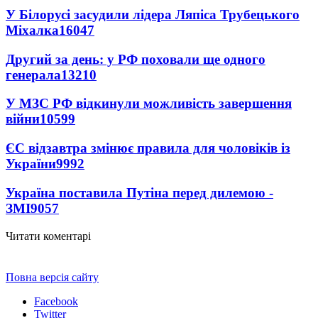
У Білорусі засудили лідера Ляпіса Трубецького
Міхалка
16047
Другий за день: у РФ поховали ще одного
генерала
13210
У МЗС РФ відкинули можливість завершення
війни
10599
ЄС відзавтра змінює правила для чоловіків із
України
9992
Україна поставила Путіна перед дилемою -
ЗМІ
9057
Читати коментарі
Повна версія сайту
Facebook
Twitter