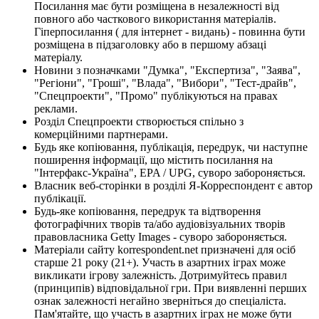
Посилання має бути розміщена в незалежності від
повного або часткового використання матеріалів.
Гіперпосилання ( для інтернет - видань) - повинна бути
розміщена в підзаголовку або в першому абзаці
матеріалу.
Новини з позначками "Думка", "Експертиза", "Заява",
"Регіони", "Гроші", "Влада", "Вибори", "Тест-драйв",
"Спецпроекти", "Промо" публікуються на правах
реклами.
Розділ Спецпроекти створюється спільно з
комерційними партнерами.
Будь яке копіювання, публікація, передрук, чи наступне
поширення інформації, що містить посилання на
"Інтерфакс-Україна", EPA / UPG, суворо забороняється.
Власник веб-сторінки в розділі Я-Корреспондент є автор
публікації.
Будь-яке копіювання, передрук та відтворення
фотографічних творів та/або аудіовізуальних творів
правовласника Getty Images - суворо забороняється.
Матеріали сайту korrespondent.net призначені для осіб
старше 21 року (21+). Участь в азартних іграх може
викликати ігрову залежність. Дотримуйтесь правил
(принципів) відповідальної гри. При виявленні перших
ознак залежності негайно зверніться до спеціаліста.
Пам'ятайте, що участь в азартних іграх не може бути