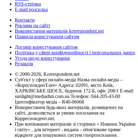
RSS-стрічки
E-mail розсилка
Контакти
Реклама на сайті
Використання матеріалів korrespondent.net
Правила користування сайтом
Договір користування сайтом
Політика у сфері конфіденційності і персональних даних
Угода щодо користування
Редакція
© 2000-2026, Korrespondent.net
Суб'єкт у сфері онлайн-медіа Назва онлайн-медіа –
«КореспонденТ.net» Адреса: 02091, місто Київ,
ХАРКІВСЬКЕ ШОСЕ, будинок 172-Б, офіс 208/1 E-mail:
sunlight@mediadim.com.ua
Телефон: 044-205-43-00
Ідентифікатор медіа – R40-06068
Використання будь-яких матеріалів, розміщених на
сайті, дозволяється за умови посилання на
Корреспондент.net.
При копіюванні матеріалів зі сторінки « Новини України
і світу» , для інтернет - видань - обов'язкове пряме
відкрите для пошукових систем гіперпосилання .