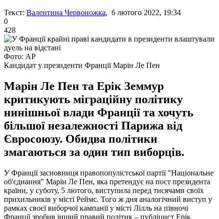
Текст:
Валентина Червоножка
, 6 лютого 2022, 19:34
0
428
Фото: АР
Кандидат у президенти Франції Марін Ле Пен
Марін Ле Пен та Ерік Земмур
критикують міграційну політику
нинішньої влади Франції та хочуть
більшої незалежності Парижа від
Євросоюзу. Обидва політики
змагаються за один тип виборців.
У Франції засновниця правопопулістської партії "Національне
об'єднання" Марін Ле Пен, яка претендує на пост президента
країни, у суботу, 5 лютого, виступила перед тисячами своїх
прихильників у місті Реймс. Того ж дня аналогічний виступ у
рамках своєї виборчої кампанії у місті Лілль на півночі
Франції зробив інший правий політик – публіцист Ерік