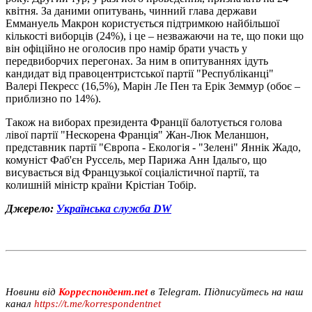
квітня. За даними опитувань, чинний глава держави
Еммануель Макрон користується підтримкою найбільшої
кількості виборців (24%), і це – незважаючи на те, що поки що
він офіційно не оголосив про намір брати участь у
передвиборчих перегонах. За ним в опитуваннях ідуть
кандидат від правоцентристської партії "Республіканці"
Валері Пекресс (16,5%), Марін Ле Пен та Ерік Земмур (обоє –
приблизно по 14%).
Також на виборах президента Франції балотується голова
лівої партії "Нескорена Франція" Жан-Люк Меланшон,
представник партії "Європа - Екологія - "Зелені" Яннік Жадо,
комуніст Фаб'єн Руссель, мер Парижа Анн Ідальго, що
висувається від Французької соціалістичної партії, та
колишній міністр країни Крістіан Тобір.
Джерело:
Українська служба DW
Новини від
Корреспондент.net
в Telegram. Підписуйтесь на наш
канал
https://t.me/korrespondentnet