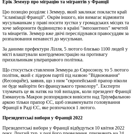
Ерік Земмур про міграцію та мігрантів у Франції
Цю позицію розділяє і Земмур, який закликає покласти край
"ісламізації Франції". Окрім іншого, він вимагає відмовити
мусульманкам у праві носити хустки у громадських місцях та
хоче заборонити будівництво в країні "імпозантних" мечетей
та мінаретів. Земмур вже двічі переслідувався правосуддям за
розпалювання ненависті до мусульман.
За даними префектури Лілля, 5 лютого близько 1100 людей у ​​
місті влаштували контрдемонстрацію на противагу
прихильникам ультраправого політика.
Що стосується ставлення Земмура до Євросоюзу, то 5 лютого
політик, який є лідером партії під назвою "Відвоювання"
(Reconquête), заявив, що з ним "європейський прапор ніколи
не буде майоріти без французького триколору". Експерти
тлумачать це як натяк на той випадок, коли президент Франції
Еммануель Макрон розпорядився вивісити над Тріумфальною
аркою тільки прапор ЄС, щоб ознаменувати головування
Франції в Раді ЄС, яке розпочалося 1 лютого.
Президентські вибори у Франції 2022
Президентські вибори у Франції відбудуться 10 квітня 2022
року. Другий тур, у разі його проведення, призначать на 24