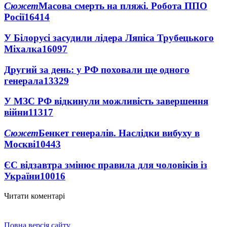
Сюжет
Масова смерть на пляжі. Робота ППО
Росії
16414
У Білорусі засудили лідера Ляпіса Трубецького
Міхалка
16097
Другий за день: у РФ поховали ще одного
генерала
13329
У МЗС РФ відкинули можливість завершення
війни
11317
Сюжет
Бенкет генералів. Наслідки вибуху в
Москві
10443
ЄС відзавтра змінює правила для чоловіків із
України
10016
Читати коментарі
Повна версія сайту