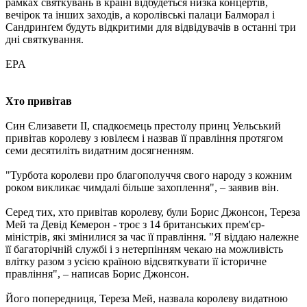
рамках святкувань в країні відбудеться низка концертів,
вечірок та інших заходів, а королівські палаци Балморал і
Сандринґем будуть відкритими для відвідувачів в останні три
дні святкування.
EPA
Хто привітав
Син Єлизавети II, спадкоємець престолу принц Уельський
привітав королеву з ювілеєм і назвав її правління протягом
семи десятиліть видатним досягненням.
"Турбота королеви про благополуччя свого народу з кожним
роком викликає чимдалі більше захоплення", – заявив він.
Серед тих, хто привітав королеву, були Борис Джонсон, Тереза
​​Мей та Девід Кемерон - троє з 14 британських прем'єр-
міністрів, які змінилися за час її правління. "Я віддаю належне
її багаторічній службі і з нетерпінням чекаю на можливість
влітку разом з усією країною відсвяткувати її історичне
правління", – написав Борис Джонсон.
Його попередниця, Тереза ​​Мей, назвала королеву видатною