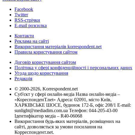
Facebook
Twitter
RSS-стрічки
E-mail розсилка
Контакти
Реклама на сайті
Використання матеріалів korrespondent.net
Правила користування сайтом
Договір користування сайтом
Політика у сфері конфіденційності і персональних даних
Угода щодо користування
Редакція
© 2000-2026, Korrespondent.net
Суб'єкт у сфері онлайн-медіа Назва онлайн-медіа –
«КореспонденТ.net» Адреса: 02091, місто Київ,
ХАРКІВСЬКЕ ШОСЕ, будинок 172-Б, офіс 208/1 E-mail:
sunlight@mediadim.com.ua
Телефон: 044-205-43-00
Ідентифікатор медіа – R40-06068
Використання будь-яких матеріалів, розміщених на
сайті, дозволяється за умови посилання на
Корреспондент.net.