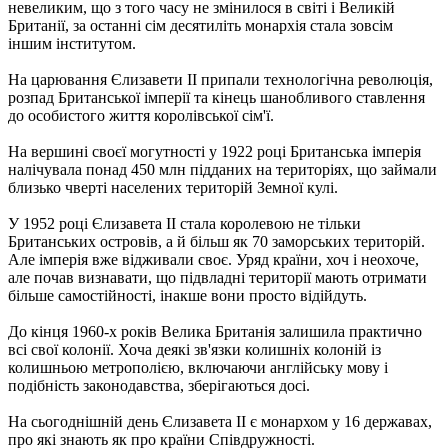
невеликим, що з того часу не змінилося в світі і Великій
Британії, за останні сім десятиліть монархія стала зовсім
іншим інститутом.
На царювання Єлизавети II припали технологічна революція,
розпад Британської імперії та кінець шанобливого ставлення
до особистого життя королівської сім'ї.
На вершині своєї могутності у 1922 році Британська імперія
налічувала понад 450 млн підданих на територіях, що займали
близько чверті населених територій Земної кулі.
У 1952 році Єлизавета II стала королевою не тільки
Британських островів, а й більш як 70 заморських територій.
Але імперія вже відживали своє. Уряд країни, хоч і неохоче,
але почав визнавати, що підвладні території мають отримати
більше самостійності, інакше вони просто відійдуть.
До кінця 1960-х років Велика Британія залишила практично
всі свої колонії. Хоча деякі зв'язки колишніх колоній із
колишньою метрополією, включаючи англійську мову і
подібність законодавства, зберігаються досі.
На сьогоднішній день Єлизавета II є монархом у 16 ​​державах,
про які знають як про країни Співдружності.