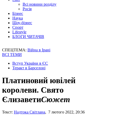
Всі новини розділу
Росія
Бізнес
Наука
Шоу-бізнес
Спорт
Lifestyle
БЛОГИ ЧИТАЧІВ
СПЕЦТЕМА:
Війна в Ірані
ВСІ ТЕМИ
Вступ України в ЄС
Теракт в Барселоні
Платиновий ювілей
королеви. Свято
Єлизавети
Сюжет
Текст:
Надтока Світлана
, 7 лютого 2022, 20:36