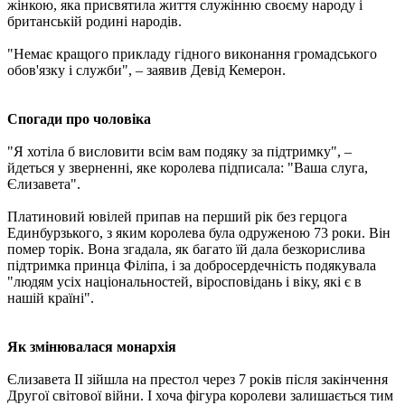
жінкою, яка присвятила життя служінню своєму народу і
британській родині народів.
"Немає кращого прикладу гідного виконання громадського
обов'язку і служби", – заявив Девід Кемерон.
Спогади про чоловіка
"Я хотіла б висловити всім вам подяку за підтримку", –
йдеться у зверненні, яке королева підписала: "Ваша слуга,
Єлизавета".
Платиновий ювілей припав на перший рік без герцога
Единбурзького, з яким королева була одруженою 73 роки. Він
помер торік. Вона згадала, як багато їй дала безкорислива
підтримка принца Філіпа, і за добросердечність подякувала
"людям усіх національностей, віросповідань і віку, які є в
нашій країні".
Як змінювалася монархія
Єлизавета II зійшла на престол через 7 років після закінчення
Другої світової війни. І хоча фігура королеви залишається тим