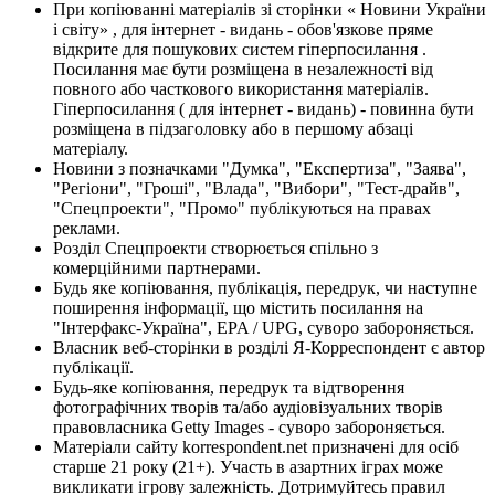
При копіюванні матеріалів зі сторінки « Новини України
і світу» , для інтернет - видань - обов'язкове пряме
відкрите для пошукових систем гіперпосилання .
Посилання має бути розміщена в незалежності від
повного або часткового використання матеріалів.
Гіперпосилання ( для інтернет - видань) - повинна бути
розміщена в підзаголовку або в першому абзаці
матеріалу.
Новини з позначками "Думка", "Експертиза", "Заява",
"Регіони", "Гроші", "Влада", "Вибори", "Тест-драйв",
"Спецпроекти", "Промо" публікуються на правах
реклами.
Розділ Спецпроекти створюється спільно з
комерційними партнерами.
Будь яке копіювання, публікація, передрук, чи наступне
поширення інформації, що містить посилання на
"Інтерфакс-Україна", EPA / UPG, суворо забороняється.
Власник веб-сторінки в розділі Я-Корреспондент є автор
публікації.
Будь-яке копіювання, передрук та відтворення
фотографічних творів та/або аудіовізуальних творів
правовласника Getty Images - суворо забороняється.
Матеріали сайту korrespondent.net призначені для осіб
старше 21 року (21+). Участь в азартних іграх може
викликати ігрову залежність. Дотримуйтесь правил