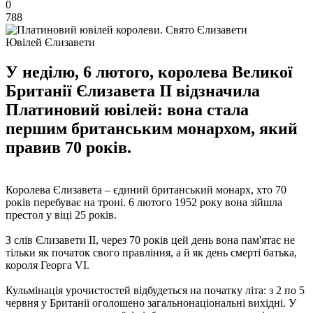
0
788
Ювілей Єлизавети
У неділю, 6 лютого, королева Великої
Британії Єлизавета II відзначила
Платиновий ювілей: вона стала
першим британським монархом, який
правив 70 років.
Королева Єлизавета – єдиний британський монарх, хто 70
років перебуває на троні. 6 лютого 1952 року вона зійшла
престол у віці 25 років.
З слів Єлизавети II, через 70 років цей день вона пам'ятає не
тільки як початок свого правління, а й як день смерті батька,
короля Георга VI.
Кульмінація урочистостей відбудеться на початку літа: з 2 по 5
червня у Британії оголошено загальнонаціональні вихідні. У