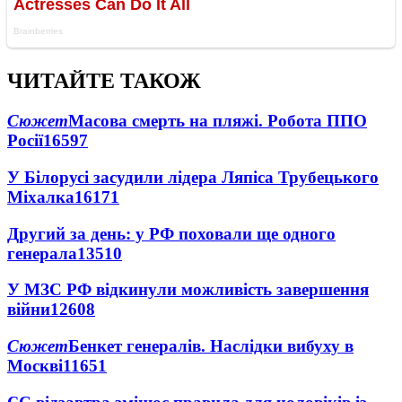
ЧИТАЙТЕ ТАКОЖ
Сюжет
Масова смерть на пляжі. Робота ППО
Росії
16597
У Білорусі засудили лідера Ляпіса Трубецького
Міхалка
16171
Другий за день: у РФ поховали ще одного
генерала
13510
У МЗС РФ відкинули можливість завершення
війни
12608
Сюжет
Бенкет генералів. Наслідки вибуху в
Москві
11651