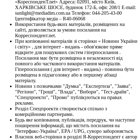
«КореспонденТ.net» Адреса: 02091, місто Київ,
ХАРКІВСЬКЕ ШОСЕ, будинок 172-Б, офіс 208/1 E-mail:
sunlight@mediadim.com.ua
Телефон: 044-205-43-00
Ідентифікатор медіа – R40-06068
Використання будь-яких матеріалів, розміщених на
сайті, дозволяється за умови посилання на
Корреспондент.net.
При копіюванні матеріалів зі сторінки « Новини України
і світу» , для інтернет - видань - обов'язкове пряме
відкрите для пошукових систем гіперпосилання .
Посилання має бути розміщена в незалежності від
повного або часткового використання матеріалів.
Гіперпосилання ( для інтернет - видань) - повинна бути
розміщена в підзаголовку або в першому абзаці
матеріалу.
Новини з позначками "Думка", "Експертиза", "Заява",
"Регіони", "Гроші", "Влада", "Вибори", "Тест-драйв",
"Спецпроекти", "Промо" публікуються на правах
реклами.
Розділ Спецпроекти створюється спільно з
комерційними партнерами.
Будь яке копіювання, публікація, передрук, чи наступне
поширення інформації, що містить посилання на
"Інтерфакс-Україна", EPA / UPG, суворо забороняється.
Власник веб-сторінки в розділі Я-Корреспондент є автор