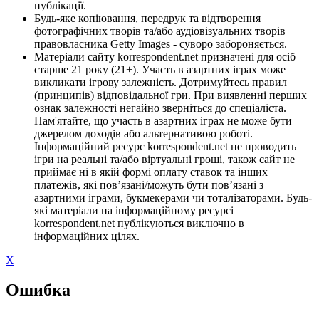
публікації.
Будь-яке копіювання, передрук та відтворення
фотографічних творів та/або аудіовізуальних творів
правовласника Getty Images - суворо забороняється.
Матеріали сайту korrespondent.net призначені для осіб
старше 21 року (21+). Участь в азартних іграх може
викликати ігрову залежність. Дотримуйтесь правил
(принципів) відповідальної гри. При виявленні перших
ознак залежності негайно зверніться до спеціаліста.
Пам'ятайте, що участь в азартних іграх не може бути
джерелом доходів або альтернативою роботі.
Інформаційний ресурс korrespondent.net не проводить
ігри на реальні та/або віртуальні гроші, також сайт не
приймає ні в якій формі оплату ставок та інших
платежів, які пов’язані/можуть бути пов’язані з
азартними іграми, букмекерами чи тоталізаторами. Будь-
які матеріали на інформаційному ресурсі
korrespondent.net публікуються виключно в
інформаційних цілях.
X
Ошибка