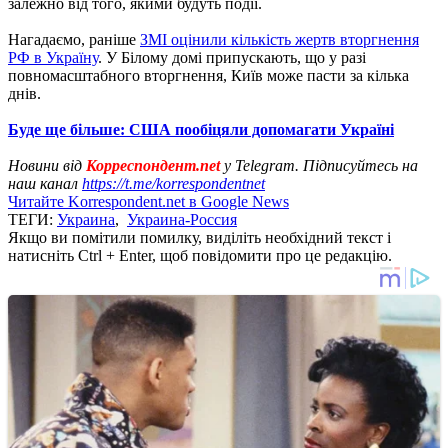
залежно від того, якими будуть події.
Нагадаємо, раніше
ЗМІ оцінили кількість жертв вторгнення
РФ в Україну
. У Білому домі припускають, що у разі
повномасштабного вторгнення, Київ може пасти за кілька
днів.
Буде ще більше: США пообіцяли допомагати Україні
Новини від
Корреспондент.net
у Telegram. Підписуйтесь на
наш канал
https://t.me/korrespondentnet
Читайте Korrespondent.net в Google News
ТЕГИ:
Украина
,
Украина-Россия
Якщо ви помітили помилку, виділіть необхідний текст і
натисніть Ctrl + Enter, щоб повідомити про це редакцію.