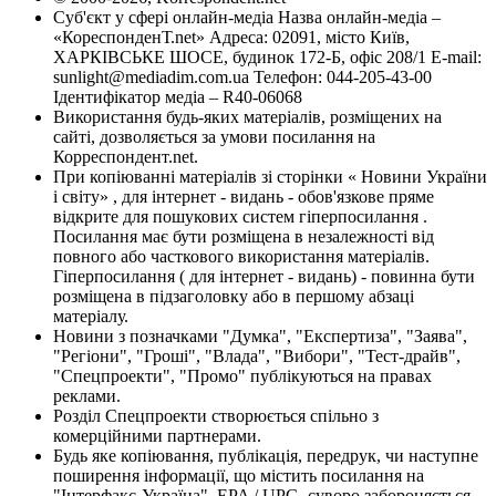
Суб'єкт у сфері онлайн-медіа Назва онлайн-медіа –
«КореспонденТ.net» Адреса: 02091, місто Київ,
ХАРКІВСЬКЕ ШОСЕ, будинок 172-Б, офіс 208/1 E-mail:
sunlight@mediadim.com.ua
Телефон: 044-205-43-00
Ідентифікатор медіа – R40-06068
Використання будь-яких матеріалів, розміщених на
сайті, дозволяється за умови посилання на
Корреспондент.net.
При копіюванні матеріалів зі сторінки « Новини України
і світу» , для інтернет - видань - обов'язкове пряме
відкрите для пошукових систем гіперпосилання .
Посилання має бути розміщена в незалежності від
повного або часткового використання матеріалів.
Гіперпосилання ( для інтернет - видань) - повинна бути
розміщена в підзаголовку або в першому абзаці
матеріалу.
Новини з позначками "Думка", "Експертиза", "Заява",
"Регіони", "Гроші", "Влада", "Вибори", "Тест-драйв",
"Спецпроекти", "Промо" публікуються на правах
реклами.
Розділ Спецпроекти створюється спільно з
комерційними партнерами.
Будь яке копіювання, публікація, передрук, чи наступне
поширення інформації, що містить посилання на
"Інтерфакс-Україна", EPA / UPG, суворо забороняється.