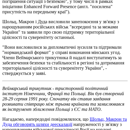
погіршення ситуації з безпекою", у тому числі в рамках
ініціативи Enhanced Forward Presence (англ. "посилена"
присутність на передньому краї").
Шольц, Макрон і Дуда висловили занепокоєння у зв'язку з
нарощуванням російських військ "всередині та за межами
України" та заявили про свою підтримку територіальної
цілісності та суверенітету останньої.
"Вони висловилися за дипломатичні зусилля та підтримали
"нормандський формат" у справі виконання мінських угод.
Члени Веймарського трикутника й надалі виступатимуть за
забезпечення безпеки та стабільності в регіоні та дотримання
територіальної цілісності та суверенітету України", -
стверджується у заяві.
Веймарський трикутник - тристоронній політичний
інститут Німеччини, Франції та Польщі. Він був створений
28-29 серпня 1991 року. Спочатку він ставив завдання
розвивати співпрацю між трьома країнами та замислювався
як інструмент зближення Польщі з ЄС та НАТО.
Нагадаємо, напередодні повідомлялося, що
Шольц, Макрон та
Дуда обговорять шляхи деескалації
напруженості у зв'язку з
нарощуванням військової присутності Росії на кордоні