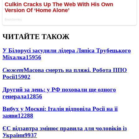
ЧИТАЙТЕ ТАКОЖ
У Білорусі засудили лідера Ляпіса Трубецького
Міхалка
15956
Сюжет
Масова смерть на пляжі. Робота ППО
Росії
15902
Другий за день: у РФ поховали ще одного
генерала
12856
Вибух у Москві: Італія відповіла Росії на її
заяви
12288
ЄС відзавтра змінює правила для чоловіків із
України
9937