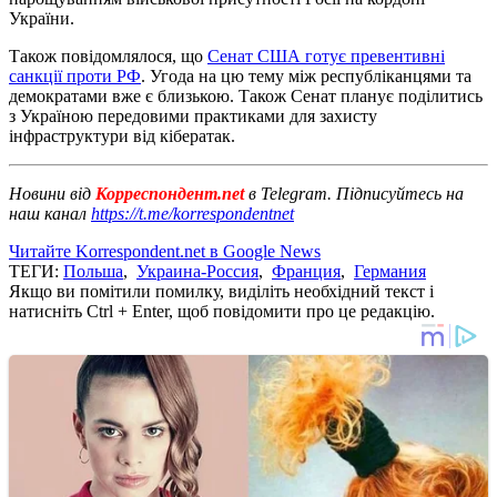
України.
Також повідомлялося, що
Сенат США готує превентивні
санкції проти РФ
. Угода на цю тему між республіканцями та
демократами вже є близькою. Також Сенат планує поділитись
з Україною передовими практиками для захисту
інфраструктури від кібератак.
Новини від
Корреспондент.net
в Telegram. Підписуйтесь на
наш канал
https://t.me/korrespondentnet
Читайте Korrespondent.net в Google News
ТЕГИ:
Польша
,
Украина-Россия
,
Франция
,
Германия
Якщо ви помітили помилку, виділіть необхідний текст і
натисніть Ctrl + Enter, щоб повідомити про це редакцію.