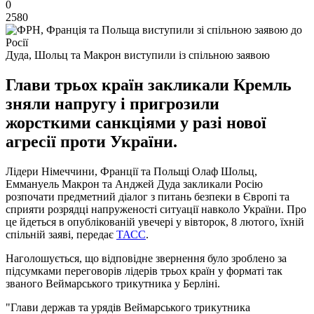
0
2580
Дуда, Шольц та Макрон виступили із спільною заявою
Глави трьох країн закликали Кремль
зняли напругу і пригрозили
жорсткими санкціями у разі нової
агресії проти України.
Лідери Німеччини, Франції та Польщі Олаф Шольц,
Еммануель Макрон та Анджей Дуда закликали Росію
розпочати предметний діалог з питань безпеки в Європі та
сприяти розрядці напруженості ситуації навколо України. Про
це йдеться в опублікованій увечері у вівторок, 8 лютого, їхній
спільній заяві, передає
ТАСС
.
Наголошується, що відповідне звернення було зроблено за
підсумками переговорів лідерів трьох країн у форматі так
званого Веймарського трикутника у Берліні.
"Глави держав та урядів Веймарського трикутника