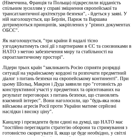
(Німеччина, Франція та Польща) підкреслили відданість
спільним зусиллям у справі зміцнення європейської та
трансатлантичної архітектури безпеки", - йдеться у заяві. У
ній наголошується, що Берлін, Париж та Варшава
дотримуються принципів, закріплених у "різних документах
ОБСЄ".
Як наголошується, "три країни й надалі тісно
узгоджуватимуть свої дії з партнерами в ЄС та союзниками в
НАТО з метою забезпечення миру та стабільності на
євроатлантичному просторі".
Лідери трьох країн "закликають Росію сприяти розрядці
ситуації на українському кордоні та розпочати предметний
діалог з питань безпеки на європейському континенті". При
цьому Шольц, Макрон і Дуда заявили про "готовність до
конструктивної участі у предметних та орієнтованих на
результат переговорах з питань безпеки, що становлять
взаємний інтерес". Вони наголосили, що "будь-яка нова
військова агресія Росії проти України матиме серйозні
наслідки і високу ціну".
Канцлер і президенти були єдині на думці, що НАТО має
"постійно переглядати стратегію оборони та стримування з
готовністю скоригувати її, якщо це буде необхідно, у світлі