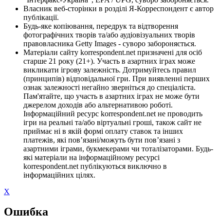
Власник веб-сторінки в розділі Я-Корреспондент є автор
публікації.
Будь-яке копіювання, передрук та відтворення
фотографічних творів та/або аудіовізуальних творів
правовласника Getty Images - суворо забороняється.
Матеріали сайту korrespondent.net призначені для осіб
старше 21 року (21+). Участь в азартних іграх може
викликати ігрову залежність. Дотримуйтесь правил
(принципів) відповідальної гри. При виявленні перших
ознак залежності негайно зверніться до спеціаліста.
Пам'ятайте, що участь в азартних іграх не може бути
джерелом доходів або альтернативою роботі.
Інформаційний ресурс korrespondent.net не проводить
ігри на реальні та/або віртуальні гроші, також сайт не
приймає ні в якій формі оплату ставок та інших
платежів, які пов’язані/можуть бути пов’язані з
азартними іграми, букмекерами чи тоталізаторами. Будь-
які матеріали на інформаційному ресурсі
korrespondent.net публікуються виключно в
інформаційних цілях.
X
Ошибка