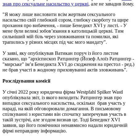
знав про сексуальне насильство у церкві
, але не завадив йому.
"Я можу лише висловити всім жертвам сексуального
насильство свій глибокий сором, глибоку скорботу та щире
прохання про вибачення, - пише Бенедикт XVI у листі. - У
мене були великі зобов’язання в католицькій церкві. Тим
сильніший мій біль через зловживання та помилки, які
трапились у різних місцях під час мого мандату”.
У заяві, яку опублікував Ватикан поруч із його листом
сказано, що "архієпископ Ратцинґер (Йозеф Алоїз Ратцинґер -
"мирське" ім’я Бенедикта XVI до сходження на престол - ред.)
не брав участі в жодному приховуванні актів зловживань”.
Розслідування комісії
У січні 2022 року юридична фірма Westpfahl Spilker Wastl
опублікувала звіт, із якого виходить: Ратцинґер знав про
випадки сексуального насильства, оскільки брав участь у
нараді, на якій обговорювали домагання. В письмовому
спілкуванні з юристами він спочатку заперечував участь в
такій зустрічі, але згодом визнав це. Тоді Бенедикт XVI
заявив, що його помічники ненавмисно надали юридичній
фірмі неправдиву інформацію.