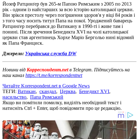
Йозеф Ратцинґер був 265-м Папою Римським з 2005 по 2013
рік - одним із найстарших за всю історію католицької церкви.
Він зрікся престолу через погіршення здоров'я у віці 84 років і
з того часу носить титул Папа на покої. Уроджений баварець
Ратцинґер перебрався до Ватикану в 1990-ті і живе там і
понині. Після зречення Бенедикта XVI на чолі католицької
церкви став аргентинець Хорхе Маріо Бергольо нині відомий
як Папа Франциск.
Джерело:
Українська служба DW
Новини від
Корреспондент.net
в Telegram. Підписуйтесь на
наш канал
https://t.me/korrespondentnet
Читайте Korrespondent.net в Google News
ТЕГИ:
Ватикан
,
скандал
,
Церква
,
Бенедикт XVI
,
насильство
,
Папа Римський
Якщо ви помітили помилку, виділіть необхідний текст і
натисніть Ctrl + Enter, щоб повідомити про це редакцію.