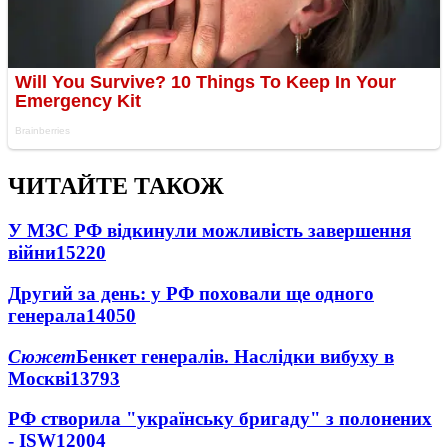
ЧИТАЙТЕ ТАКОЖ
У МЗС РФ відкинули можливість завершення
війни
15220
Другий за день: у РФ поховали ще одного
генерала
14050
Сюжет
Бенкет генералів. Наслідки вибуху в
Москві
13793
РФ створила "українську бригаду" з полонених
- ISW
12004