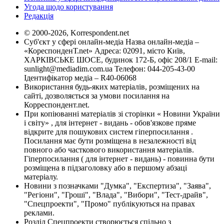
Угода щодо користування
Редакція
© 2000-2026, Korrespondent.net
Суб'єкт у сфері онлайн-медіа Назва онлайн-медіа –
«КореспонденТ.net» Адреса: 02091, місто Київ,
ХАРКІВСЬКЕ ШОСЕ, будинок 172-Б, офіс 208/1 E-mail:
sunlight@mediadim.com.ua
Телефон: 044-205-43-00
Ідентифікатор медіа – R40-06068
Використання будь-яких матеріалів, розміщених на
сайті, дозволяється за умови посилання на
Корреспондент.net.
При копіюванні матеріалів зі сторінки « Новини України
і світу» , для інтернет - видань - обов'язкове пряме
відкрите для пошукових систем гіперпосилання .
Посилання має бути розміщена в незалежності від
повного або часткового використання матеріалів.
Гіперпосилання ( для інтернет - видань) - повинна бути
розміщена в підзаголовку або в першому абзаці
матеріалу.
Новини з позначками "Думка", "Експертиза", "Заява",
"Регіони", "Гроші", "Влада", "Вибори", "Тест-драйв",
"Спецпроекти", "Промо" публікуються на правах
реклами.
Розділ Спецпроекти створюється спільно з