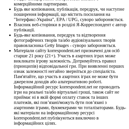
комерційними партнерами.
Будь яке копіювання, публікація, передрук, чи наступне
поширення інформації, що містить посилання на
"Інтерфакс-Україна", EPA / UPG, суворо забороняється.
Власник веб-сторінки в розділі Я-Корреспондент є автор
публікації.
Будь-яке копіювання, передрук та відтворення
фотографічних творів та/або аудіовізуальних творів
правовласника Getty Images - суворо забороняється.
Матеріали сайту korrespondent.net призначені для осіб
старше 21 року (21+). Участь в азартних іграх може
викликати ігрову залежність. Дотримуйтесь правил
(принципів) відповідальної гри. При виявленні перших
ознак залежності негайно зверніться до спеціаліста.
Пам'ятайте, що участь в азартних іграх не може бути
джерелом доходів або альтернативою роботі.
Інформаційний ресурс korrespondent.net не проводить
ігри на реальні та/або віртуальні гроші, також сайт не
приймає ні в якій формі оплату ставок та інших
платежів, які пов’язані/можуть бути пов’язані з
азартними іграми, букмекерами чи тоталізаторами. Будь-
які матеріали на інформаційному ресурсі
korrespondent.net публікуються виключно в
інформаційних цілях.