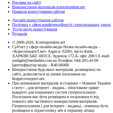
Реклама на сайті
Використання матеріалів korrespondent.net
Правила користування сайтом
Договір користування сайтом
Політика у сфері конфіденційності і персональних даних
Угода щодо користування
Редакція
© 2000-2026, Korrespondent.net
Суб'єкт у сфері онлайн-медіа Назва онлайн-медіа –
«КореспонденТ.net» Адреса: 02091, місто Київ,
ХАРКІВСЬКЕ ШОСЕ, будинок 172-Б, офіс 208/1 E-mail:
sunlight@mediadim.com.ua
Телефон: 044-205-43-00
Ідентифікатор медіа – R40-06068
Використання будь-яких матеріалів, розміщених на
сайті, дозволяється за умови посилання на
Корреспондент.net.
При копіюванні матеріалів зі сторінки « Новини України
і світу» , для інтернет - видань - обов'язкове пряме
відкрите для пошукових систем гіперпосилання .
Посилання має бути розміщена в незалежності від
повного або часткового використання матеріалів.
Гіперпосилання ( для інтернет - видань) - повинна бути
розміщена в підзаголовку або в першому абзаці