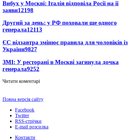
Вибух у Москві: Італія відповіла Росії на її
заяви
12198
Другий за день: у РФ поховали ще одного
генерала
12113
ЄС відзавтра змінює правила для чоловіків із
України
9827
ЗМІ: У ресторані в Москві загинула дочка
генерала
9252
Читати коментарі
Повна версія сайту
Facebook
Twitter
RSS-стрічки
E-mail розсилка
Контакти