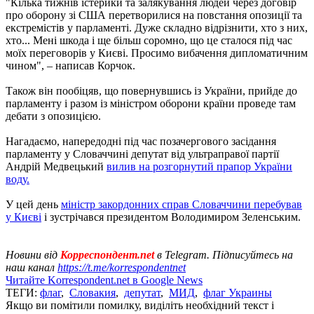
"Кілька тижнів істерики та залякування людей через договір
про оборону зі США перетворилися на повстання опозиції та
екстремістів у парламенті. Дуже складно відрізнити, хто з них,
хто... Мені шкода і ще більш соромно, що це сталося під час
моїх переговорів у Києві. Просимо вибачення дипломатичним
чином", – написав Корчок.
Також він пообіцяв, що повернувшись із України, прийде до
парламенту і разом із міністром оборони країни проведе там
дебати з опозицією.
Нагадаємо, напередодні під час позачергового засідання
парламенту у Словаччині депутат від ультраправої партії
Андрій Медвецький
вилив на розгорнутий прапор України
воду.
У цей день
міністр закордонних справ Словаччини перебував
у Києві
і зустрічався президентом Володимиром Зеленським.
Новини від
Корреспондент.net
в Telegram. Підписуйтесь на
наш канал
https://t.me/korrespondentnet
Читайте Korrespondent.net в Google News
ТЕГИ:
флаг
,
Словакия
,
депутат
,
МИД
,
флаг Украины
Якщо ви помітили помилку, виділіть необхідний текст і