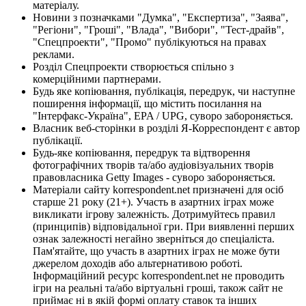
матеріалу.
Новини з позначками "Думка", "Експертиза", "Заява",
"Регіони", "Гроші", "Влада", "Вибори", "Тест-драйв",
"Спецпроекти", "Промо" публікуються на правах
реклами.
Розділ Спецпроекти створюється спільно з
комерційними партнерами.
Будь яке копіювання, публікація, передрук, чи наступне
поширення інформації, що містить посилання на
"Інтерфакс-Україна", EPA / UPG, суворо забороняється.
Власник веб-сторінки в розділі Я-Корреспондент є автор
публікації.
Будь-яке копіювання, передрук та відтворення
фотографічних творів та/або аудіовізуальних творів
правовласника Getty Images - суворо забороняється.
Матеріали сайту korrespondent.net призначені для осіб
старше 21 року (21+). Участь в азартних іграх може
викликати ігрову залежність. Дотримуйтесь правил
(принципів) відповідальної гри. При виявленні перших
ознак залежності негайно зверніться до спеціаліста.
Пам'ятайте, що участь в азартних іграх не може бути
джерелом доходів або альтернативою роботі.
Інформаційний ресурс korrespondent.net не проводить
ігри на реальні та/або віртуальні гроші, також сайт не
приймає ні в якій формі оплату ставок та інших