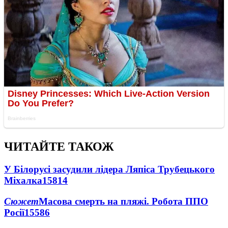
ЧИТАЙТЕ ТАКОЖ
У Білорусі засудили лідера Ляпіса Трубецького
Міхалка
15814
Сюжет
Масова смерть на пляжі. Робота ППО
Росії
15586