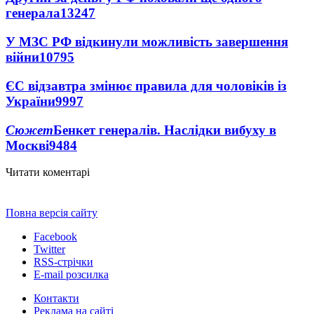
генерала
13247
У МЗС РФ відкинули можливість завершення
війни
10795
ЄС відзавтра змінює правила для чоловіків із
України
9997
Сюжет
Бенкет генералів. Наслідки вибуху в
Москві
9484
Читати коментарі
Повна версія сайту
Facebook
Twitter
RSS-стрічки
E-mail розсилка
Контакти
Реклама на сайті