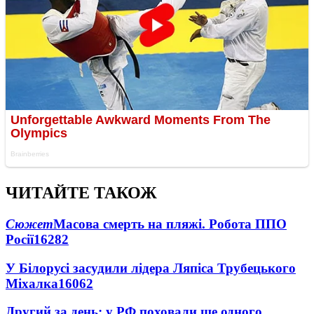
ЧИТАЙТЕ ТАКОЖ
Сюжет
Масова смерть на пляжі. Робота ППО
Росії
16282
У Білорусі засудили лідера Ляпіса Трубецького
Міхалка
16062
Другий за день: у РФ поховали ще одного