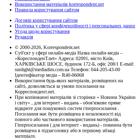
Використання матеріалів korrespondent.net
Правила користування сайтом
Договір користування сайтом
Політика у сфері конфіденційності і персональних даних
Угода щодо користування
Редакція
© 2000-2026, Korrespondent.net
Суб'єкт у сфері онлайн-медіа Назва онлайн-медіа –
«КореспонденТ.net» Адреса: 02091, місто Київ,
ХАРКІВСЬКЕ ШОСЕ, будинок 172-Б, офіс 208/1 E-mail:
sunlight@mediadim.com.ua
Телефон: 044-205-43-00
Ідентифікатор медіа – R40-06068
Використання будь-яких матеріалів, розміщених на
сайті, дозволяється за умови посилання на
Корреспондент.net.
При копіюванні матеріалів зі сторінки « Новини України
і світу» , для інтернет - видань - обов'язкове пряме
відкрите для пошукових систем гіперпосилання .
Посилання має бути розміщена в незалежності від
повного або часткового використання матеріалів.
Гіперпосилання ( для інтернет - видань) - повинна бути
розміщена в підзаголовку або в першому абзаці
матеріалу.