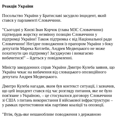
Реакція України
Посольство України у Братиславі засудило інцидент, який
стався у парламенті Словаччини.
"Сьогодні у Києві Іван Корчок (глава МЗС Словаччини)
підтвердив жорстку незмінну позицію Словаччини у
підтримці України! Також підтримка є від Національної ради
Словаччини! Негідне поводження із прапором України з боку
депутатів Марека Котлеби, Андрея Медвецького не може
похитнути цю підтримку! Засуджуємо і вимагаємо
вибачитися!" – йдеться у повідомленні.
Міністр закордонних справ України Дмитро Кулеба заявив, що
Україна чекає на вибачення від словацького опозиційного
депутата Андрея Медвецького.
Дмитро Кулеба нагадав, яким був контекст ситуації, і зазначив,
що цей інцидент стався під час розгляду питання, яке не було
пов'язане з Україною, – це стосувалося договору Словаччини
зі США з питань використання її військової інфраструктури –
у рамках протистояння між партіями коаліції та опозиції.
"Втім, будь-яке нешанобливе поводження з державною