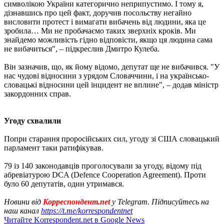
символікою України категорично неприпустимо. І тому я,
дізнавшись про цей факт, доручив посольству негайно
висловити протест і вимагати вибачень від людини, яка це
зробила… Ми не пробачаємо таких зверхніх кроків. Ми
знайдемо можливість гідно відповісти, якщо ця людина сама
не вибачиться", – підкреслив Дмитро Кулеба.
Він зазначив, що, як йому відомо, депутат ще не вибачився. "У
нас чудові відносини з урядом Словаччини, і на українсько-
словацькі відносини цей інцидент не вплине", – додав міністр
закордонних справ.
Угоду схвалили
Попри старання проросійських сил, угоду зі США словацький
парламент таки ратифікував.
79 із 140 законодавців проголосували за угоду, відому під
абревіатурою DCA (Defence Cooperation Agreement). Проти
було 60 депутатів, один утримався.
Новини від
Корреспондент.net
у Telegram. Підписуйтесь на
наш канал
https://t.me/korrespondentnet
Читайте Korrespondent.net в Google News