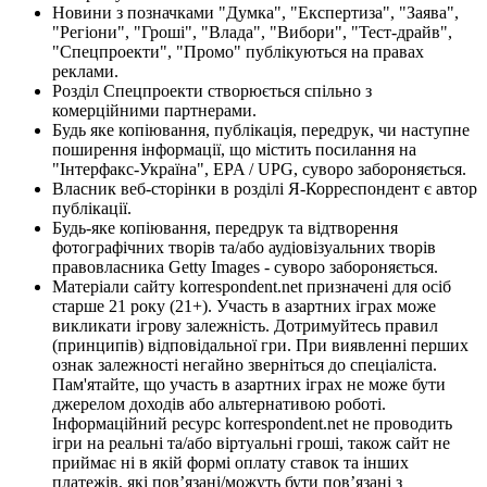
Новини з позначками "Думка", "Експертиза", "Заява",
"Регіони", "Гроші", "Влада", "Вибори", "Тест-драйв",
"Спецпроекти", "Промо" публікуються на правах
реклами.
Розділ Спецпроекти створюється спільно з
комерційними партнерами.
Будь яке копіювання, публікація, передрук, чи наступне
поширення інформації, що містить посилання на
"Інтерфакс-Україна", EPA / UPG, суворо забороняється.
Власник веб-сторінки в розділі Я-Корреспондент є автор
публікації.
Будь-яке копіювання, передрук та відтворення
фотографічних творів та/або аудіовізуальних творів
правовласника Getty Images - суворо забороняється.
Матеріали сайту korrespondent.net призначені для осіб
старше 21 року (21+). Участь в азартних іграх може
викликати ігрову залежність. Дотримуйтесь правил
(принципів) відповідальної гри. При виявленні перших
ознак залежності негайно зверніться до спеціаліста.
Пам'ятайте, що участь в азартних іграх не може бути
джерелом доходів або альтернативою роботі.
Інформаційний ресурс korrespondent.net не проводить
ігри на реальні та/або віртуальні гроші, також сайт не
приймає ні в якій формі оплату ставок та інших
платежів, які пов’язані/можуть бути пов’язані з