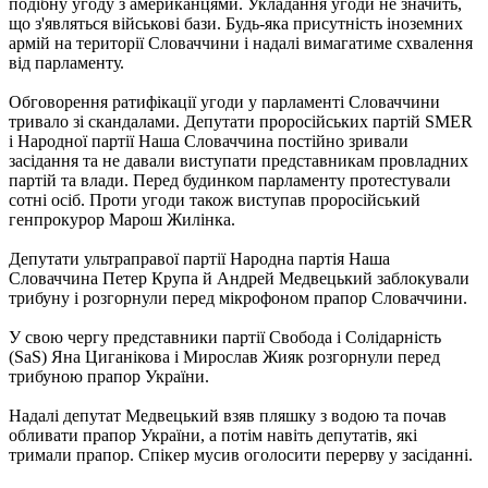
подібну угоду з американцями. Укладання угоди не значить,
що з'являться військові бази. Будь-яка присутність іноземних
армій на території Словаччини і надалі вимагатиме схвалення
від парламенту.
Обговорення ратифікації угоди у парламенті Словаччини
тривало зі скандалами. Депутати проросійських партій SMER
і Народної партії Наша Словаччина постійно зривали
засідання та не давали виступати представникам провладних
партій та влади. Перед будинком парламенту протестували
сотні осіб. Проти угоди також виступав проросійський
генпрокурор Марош Жилінка.
Депутати ультраправої партії Народна партія Наша
Словаччина Петер Крупа й Андрей Медвецький заблокували
трибуну і розгорнули перед мікрофоном прапор Словаччини.
У свою чергу представники партії Свобода і Солідарність
(SaS) Яна Циганікова і Мирослав Жияк розгорнули перед
трибуною прапор України.
Надалі депутат Медвецький взяв пляшку з водою та почав
обливати прапор України, а потім навіть депутатів, які
тримали прапор. Спікер мусив оголосити перерву у засіданні.