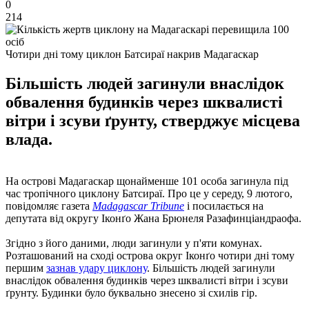
0
214
Чотири дні тому циклон Батсираї накрив Мадагаскар
Більшість людей загинули внаслідок
обвалення будинків через шквалисті
вітри і зсуви ґрунту, стверджує місцева
влада.
На острові Мадагаскар щонайменше 101 особа загинула під
час тропічного циклону Батсираї. Про це у середу, 9 лютого,
повідомляє газета
Madagascar Tribune
і посилається на
депутата від округу Іконґо Жана Брюнеля Разафинціандраофа.
Згідно з його даними, люди загинули у п'яти комунах.
Розташований на сході острова округ Іконґо чотири дні тому
першим
зазнав удару циклону
. Більшість людей загинули
внаслідок обвалення будинків через шквалисті вітри і зсуви
ґрунту. Будинки було буквально знесено зі схилів гір.