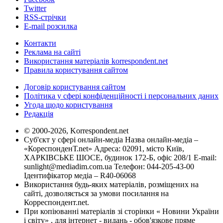
Twitter
RSS-стрічки
E-mail розсилка
Контакти
Реклама на сайті
Використання матеріалів korrespondent.net
Правила користування сайтом
Договір користування сайтом
Політика у сфері конфіденційності і персональних даних
Угода щодо користування
Редакція
© 2000-2026, Korrespondent.net
Суб'єкт у сфері онлайн-медіа Назва онлайн-медіа –
«КореспонденТ.net» Адреса: 02091, місто Київ,
ХАРКІВСЬКЕ ШОСЕ, будинок 172-Б, офіс 208/1 E-mail:
sunlight@mediadim.com.ua
Телефон: 044-205-43-00
Ідентифікатор медіа – R40-06068
Використання будь-яких матеріалів, розміщених на
сайті, дозволяється за умови посилання на
Корреспондент.net.
При копіюванні матеріалів зі сторінки « Новини України
і світу» , для інтернет - видань - обов'язкове пряме