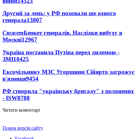
війни
14523
Другий за день: у РФ поховали ще одного
генерала
13807
Сюжет
Бенкет генералів. Наслідки вибуху в
Москві
12967
Україна поставила Путіна перед дилемою -
ЗМІ
10425
Ексочільнику МЗС Угорщини Сійярто загрожує
в'язниця
9454
РФ створила "українську бригаду" з полонених
- ISW
8788
Читати коментарі
Повна версія сайту
Facebook