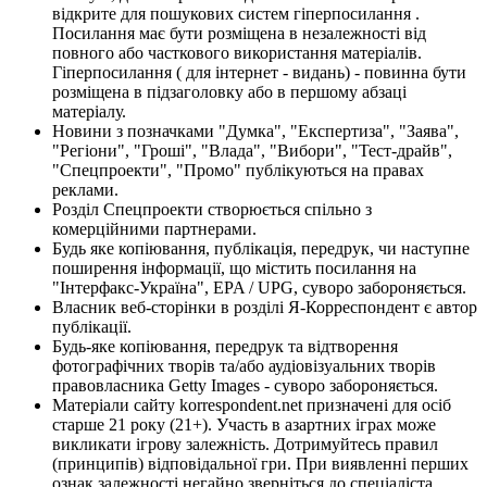
відкрите для пошукових систем гіперпосилання .
Посилання має бути розміщена в незалежності від
повного або часткового використання матеріалів.
Гіперпосилання ( для інтернет - видань) - повинна бути
розміщена в підзаголовку або в першому абзаці
матеріалу.
Новини з позначками "Думка", "Експертиза", "Заява",
"Регіони", "Гроші", "Влада", "Вибори", "Тест-драйв",
"Спецпроекти", "Промо" публікуються на правах
реклами.
Розділ Спецпроекти створюється спільно з
комерційними партнерами.
Будь яке копіювання, публікація, передрук, чи наступне
поширення інформації, що містить посилання на
"Інтерфакс-Україна", EPA / UPG, суворо забороняється.
Власник веб-сторінки в розділі Я-Корреспондент є автор
публікації.
Будь-яке копіювання, передрук та відтворення
фотографічних творів та/або аудіовізуальних творів
правовласника Getty Images - суворо забороняється.
Матеріали сайту korrespondent.net призначені для осіб
старше 21 року (21+). Участь в азартних іграх може
викликати ігрову залежність. Дотримуйтесь правил
(принципів) відповідальної гри. При виявленні перших
ознак залежності негайно зверніться до спеціаліста.