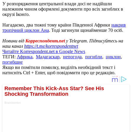
У розпорядження центральної влади досі не надійшли
належним чином оформлені документи про всіх загиблих в
окрузі Іконґо.
Нагадаємо, два тижні тому країни Південної Африки
накрив
тропічний циклон Ана
. Тоді загинули щонайменше 70 осіб.
Новини від
Корреспондент.net
у Telegram. Підписуйтесь на
наш канал
https://t.me/korrespondentnet
Читайте Korrespondent.net в Google News
ТЕГИ:
Африка
,
Мадагаскар
,
непогода
,
погибли
,
циклон
,
погибшие
Якщо ви помітили помилку, виділіть необхідний текст і
натисніть Ctrl + Enter, щоб повідомити про це редакцію.