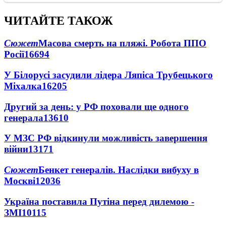
ЧИТАЙТЕ ТАКОЖ
Сюжет
Масова смерть на пляжі. Робота ППО
Росії
16694
У Білорусі засудили лідера Ляпіса Трубецького
Міхалка
16205
Другий за день: у РФ поховали ще одного
генерала
13610
У МЗС РФ відкинули можливість завершення
війни
13171
Сюжет
Бенкет генералів. Наслідки вибуху в
Москві
12036
Україна поставила Путіна перед дилемою -
ЗМІ
10115