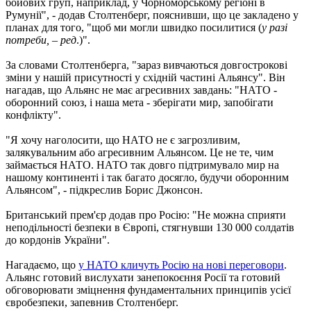
бойових груп, наприклад, у Чорноморському регіоні в
Румунії", - додав Столтенберг, пояснивши, що це закладено у
планах для того, "щоб ми могли швидко посилитися (
у разі
потреби, – ред
.)".
За словами Столтенберга, "зараз вивчаються довгострокові
зміни у нашій присутності у східній частині Альянсу". Він
нагадав, що Альянс не має агресивних завдань: "НАТО -
оборонний союз, і наша мета - зберігати мир, запобігати
конфлікту".
"Я хочу наголосити, що НАТО не є загрозливим,
залякувальним або агресивним Альянсом. Це не те, чим
займається НАТО. НАТО так довго підтримувало мир на
нашому континенті і так багато досягло, будучи оборонним
Альянсом", - підкреслив Борис Джонсон.
Британський прем'єр додав про Росію: "Не можна сприяти
неподільності безпеки в Європі, стягнувши 130 000 солдатів
до кордонів України".
Нагадаємо, що
у НАТО кличуть Росію на нові переговори
.
Альянс готовий вислухати занепокоєння Росії та готовий
обговорювати зміцнення фундаментальних принципів усієї
євробезпеки, запевнив Столтенберг.