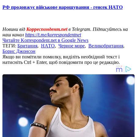
РФ продовжує військове нарощування - генсек НАТО
Новини від
Корреспондент.net
в Telegram. Підписуйтесь на
наш канал
https://t.me/korrespondentnet
Читайте Korrespondent.net в Google News
ТЕГИ:
Британия
,
НАТО
,
Черное море
,
Великобритания
,
Борис Джонсон
Якщо ви помітили помилку, виділіть необхідний текст і
натисніть Ctrl + Enter, щоб повідомити про це редакцію.