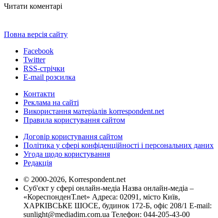
Читати коментарі
Повна версія сайту
Facebook
Twitter
RSS-стрічки
E-mail розсилка
Контакти
Реклама на сайті
Використання матеріалів korrespondent.net
Правила користування сайтом
Договір користування сайтом
Політика у сфері конфіденційності і персональних даних
Угода щодо користування
Редакція
© 2000-2026, Korrespondent.net
Суб'єкт у сфері онлайн-медіа Назва онлайн-медіа –
«КореспонденТ.net» Адреса: 02091, місто Київ,
ХАРКІВСЬКЕ ШОСЕ, будинок 172-Б, офіс 208/1 E-mail:
sunlight@mediadim.com.ua
Телефон: 044-205-43-00