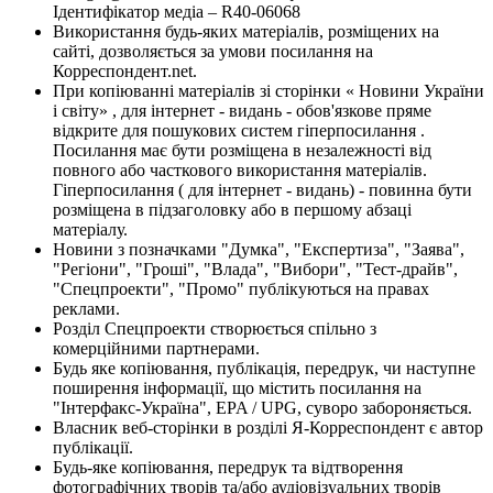
Ідентифікатор медіа – R40-06068
Використання будь-яких матеріалів, розміщених на
сайті, дозволяється за умови посилання на
Корреспондент.net.
При копіюванні матеріалів зі сторінки « Новини України
і світу» , для інтернет - видань - обов'язкове пряме
відкрите для пошукових систем гіперпосилання .
Посилання має бути розміщена в незалежності від
повного або часткового використання матеріалів.
Гіперпосилання ( для інтернет - видань) - повинна бути
розміщена в підзаголовку або в першому абзаці
матеріалу.
Новини з позначками "Думка", "Експертиза", "Заява",
"Регіони", "Гроші", "Влада", "Вибори", "Тест-драйв",
"Спецпроекти", "Промо" публікуються на правах
реклами.
Розділ Спецпроекти створюється спільно з
комерційними партнерами.
Будь яке копіювання, публікація, передрук, чи наступне
поширення інформації, що містить посилання на
"Інтерфакс-Україна", EPA / UPG, суворо забороняється.
Власник веб-сторінки в розділі Я-Корреспондент є автор
публікації.
Будь-яке копіювання, передрук та відтворення
фотографічних творів та/або аудіовізуальних творів