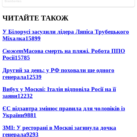
ЧИТАЙТЕ ТАКОЖ
У Білорусі засудили лідера Ляпіса Трубецького
Міхалка
15899
Сюжет
Масова смерть на пляжі. Робота ППО
Росії
15785
Другий за день: у РФ поховали ще одного
генерала
12539
Вибух у Москві: Італія відповіла Росії на її
заяви
12232
ЄС відзавтра змінює правила для чоловіків із
України
9881
ЗМІ: У ресторані в Москві загинула дочка
генерала
9293