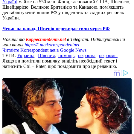
Україні
майже на $50 млн. Фонд, заснований США, Швецією,
Швейцарією, Великою Британією та Канадою, пом'якшить
дестабілізуючий вплив РФ у південних та східних регіонах
України.
Чекає на напад. Швеція перекидає сили через РФ
Новини від
Корреспондент.net
в Telegram. Підписуйтесь на
наш канал
https://t.me/korrespondentnet
Читайте Korrespondent.net в Google News
ТЕГИ:
Украина
,
Швеция
,
помощь
,
реформа
,
реформы
Якщо ви помітили помилку, виділіть необхідний текст і
натисніть Ctrl + Enter, щоб повідомити про це редакцію.