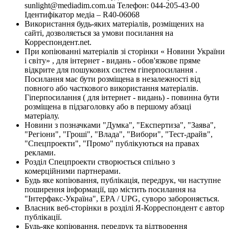
sunlight@mediadim.com.ua
Телефон: 044-205-43-00
Ідентифікатор медіа – R40-06068
Використання будь-яких матеріалів, розміщених на
сайті, дозволяється за умови посилання на
Корреспондент.net.
При копіюванні матеріалів зі сторінки « Новини України
і світу» , для інтернет - видань - обов'язкове пряме
відкрите для пошукових систем гіперпосилання .
Посилання має бути розміщена в незалежності від
повного або часткового використання матеріалів.
Гіперпосилання ( для інтернет - видань) - повинна бути
розміщена в підзаголовку або в першому абзаці
матеріалу.
Новини з позначками "Думка", "Експертиза", "Заява",
"Регіони", "Гроші", "Влада", "Вибори", "Тест-драйв",
"Спецпроекти", "Промо" публікуються на правах
реклами.
Розділ Спецпроекти створюється спільно з
комерційними партнерами.
Будь яке копіювання, публікація, передрук, чи наступне
поширення інформації, що містить посилання на
"Інтерфакс-Україна", EPA / UPG, суворо забороняється.
Власник веб-сторінки в розділі Я-Корреспондент є автор
публікації.
Будь-яке копіювання, передрук та відтворення