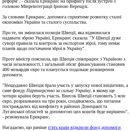
реформ", - сказала Ернкранс на брифінгу після зустрічі з
головою Мінреінтеграції Іриною Верещук.
За словами Ернкранс, допомога сприятиме розвитку сталої
економіки України та сталого суспільства.
Про те, чи змінилася позиція Швеції, яка відмовилася
надавати зброю Україні, Ернкранс сказала: "У Швеції дуже
суворі правила та контроль за експортом зброї, тому немає
планів щодо постачання зброї в Україну".
Проте міністр пояснила, що Швеція співпрацює з Україною з
часів незалежності, і загальний обсяг фінансування становив
400 мільярдів євро та планується подальше розширення
допомоги.
"Нещодавно Швеція брала участь у запуску нової ініціативи, а
саме фонду
Партнерство за сильну Україну
, в якому ще
чотири країни беруть участь. Внесок Швеції становить 5 млн
євро, розрахованих на три роки, сподіваємось, що питання
постраждалих від конфлікту в районах Донецької та
Луганської областей за допомогою цих коштів буде вирішено",
- резюмувала Ернкранс.
Нагадаємо, що раніше
п'ять країн відкрили фонд допомоги