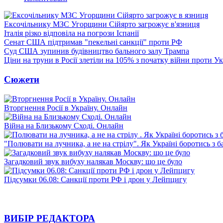
Ексочільнику МЗС Угорщини Сійярто загрожує в'язниця
Італія різко відповіла на погрози Іспанії
Сенат США підтримав "пекельні санкції" проти РФ
Суд США зупинив будівництво бального залу Трампа
Ціни на труни в Росії злетіли на 105% з початку війни проти У
Сюжети
Вторгнення Росії в Україну. Онлайн
Війна на Близькому Сході. Онлайн
"Полювати на лучника, а не на стрілу". Як Україні боротись з 
Загадковий звук вибуху налякав Москву: що це було
Підсумки 06.08: Санкції проти РФ і дрон у Лейпцигу
ВИБІР РЕДАКТОРА