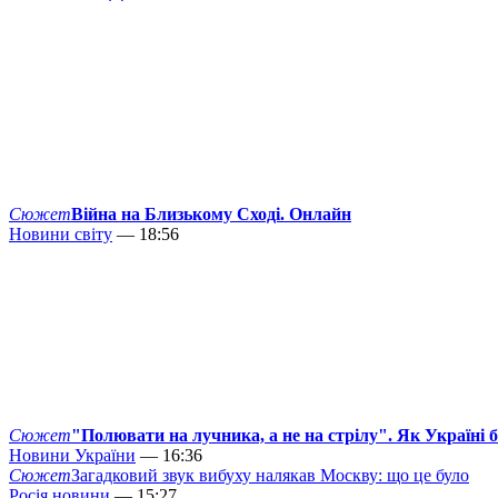
Сюжет
Війна на Близькому Сході. Онлайн
Новини світу
— 18:56
Сюжет
"Полювати на лучника, а не на стрілу". Як Україні 
Новини України
— 16:36
Сюжет
Загадковий звук вибуху налякав Москву: що це було
Росія новини
— 15:27