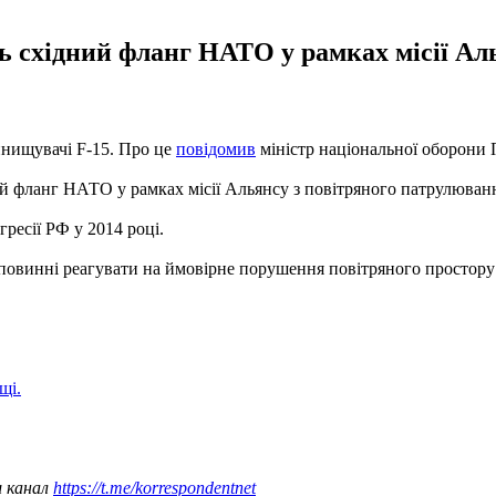
ь східний фланг НАТО у рамках місії Ал
инищувачі F-15. Про це
повідомив
міністр національної оборони
ий фланг НАТО у рамках місії Альянсу з повітряного патрулювання
гресії РФ у 2014 році.
/7 повинні реагувати на ймовірне порушення повітряного простор
щі.
ш канал
https://t.me/korrespondentnet