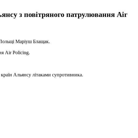
ьянсу з повітряного патрулювання Air
 Польщі Маріуш Блащак.
 Air Policing.
у країн Альянсу літаками супротивника.