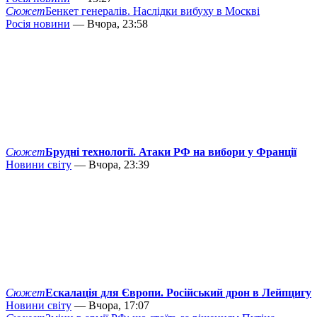
Сюжет
Бенкет генералів. Наслідки вибуху в Москві
Росія новини
— Вчора, 23:58
Сюжет
Брудні технології. Атаки РФ на вибори у Франції
Новини світу
— Вчора, 23:39
Сюжет
Ескалація для Європи. Російський дрон в Лейпцигу
Новини світу
— Вчора, 17:07