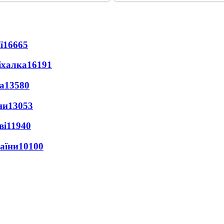
ї
16665
іхалка
16191
а
13580
ни
13053
ві
11940
раїни
10100