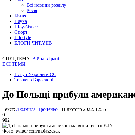
Всі новини розділу
Росія
Бізнес
Наука
Шоу-бізнес
Спорт
Lifestyle
БЛОГИ ЧИТАЧІВ
СПЕЦТЕМА:
Війна в Ірані
ВСІ ТЕМИ
Вступ України в ЄС
Теракт в Барселоні
До Польщі прибули американс
Текст:
Людмила Троценко
, 11 лютого 2022, 12:35
0
982
Фото: twitter.com/mblaszczak