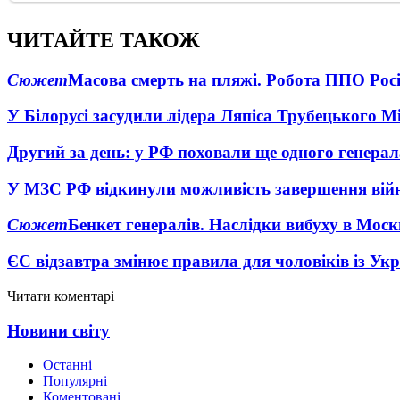
ЧИТАЙТЕ ТАКОЖ
Сюжет
Масова смерть на пляжі. Робота ППО Росі
У Білорусі засудили лідера Ляпіса Трубецького М
Другий за день: у РФ поховали ще одного генерал
У МЗС РФ відкинули можливість завершення вій
Сюжет
Бенкет генералів. Наслідки вибуху в Моск
ЄС відзавтра змінює правила для чоловіків із Ук
Читати коментарі
Новини світу
Останні
Популярні
Коментовані