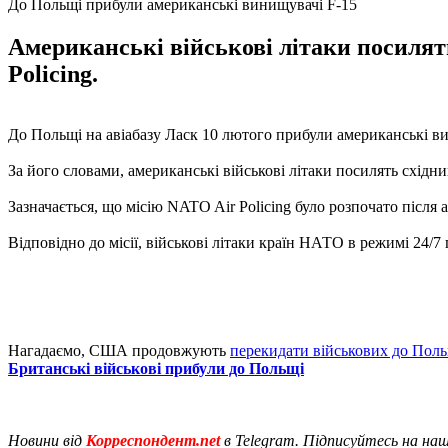
До Польщі прибули американські винищувачі F-15
Американські військові літаки посилят
Policing.
До Польщі на авіабазу Ласк 10 лютого прибули американські в
За його словами, американські військові літаки посилять східн
Зазначається, що місію NATO Air Policing було розпочато після а
Відповідно до місії, військові літаки країн НАТО в режимі 24
Нагадаємо, США продовжують
перекидати військових до Поль
Британські військові прибули до Польщі
Новини від
Корреспондент.net
в Telegram. Підписуйтесь на на