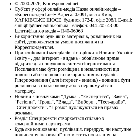
© 2000-2026, Korrespondent.net
Суб'єкт у сфері онлайн-медіа Назва онлайн-медіа –
«КореспонденТ.net» Адреса: 02091, місто Київ,
ХАРКІВСЬКЕ ШОСЕ, будинок 172-Б, офіс 208/1 E-mail:
sunlight@mediadim.com.ua
Телефон: 044-205-43-00
Ідентифікатор медіа – R40-06068
Використання будь-яких матеріалів, розміщених на
сайті, дозволяється за умови посилання на
Корреспондент.net.
При копіюванні матеріалів зі сторінки « Новини України
і світу» , для інтернет - видань - обов'язкове пряме
відкрите для пошукових систем гіперпосилання .
Посилання має бути розміщена в незалежності від
повного або часткового використання матеріалів.
Гіперпосилання ( для інтернет - видань) - повинна бути
розміщена в підзаголовку або в першому абзаці
матеріалу.
Новини з позначками "Думка", "Експертиза", "Заява",
"Регіони", "Гроші", "Влада", "Вибори", "Тест-драйв",
"Спецпроекти", "Промо" публікуються на правах
реклами.
Розділ Спецпроекти створюється спільно з
комерційними партнерами.
Будь яке копіювання, публікація, передрук, чи наступне
поширення інформації, що містить посилання на