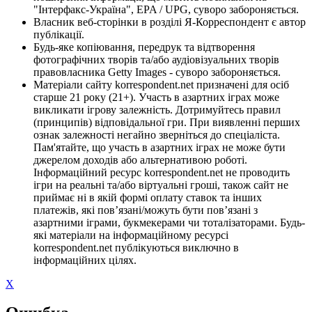
"Інтерфакс-Україна", EPA / UPG, суворо забороняється.
Власник веб-сторінки в розділі Я-Корреспондент є автор
публікації.
Будь-яке копіювання, передрук та відтворення
фотографічних творів та/або аудіовізуальних творів
правовласника Getty Images - суворо забороняється.
Матеріали сайту korrespondent.net призначені для осіб
старше 21 року (21+). Участь в азартних іграх може
викликати ігрову залежність. Дотримуйтесь правил
(принципів) відповідальної гри. При виявленні перших
ознак залежності негайно зверніться до спеціаліста.
Пам'ятайте, що участь в азартних іграх не може бути
джерелом доходів або альтернативою роботі.
Інформаційний ресурс korrespondent.net не проводить
ігри на реальні та/або віртуальні гроші, також сайт не
приймає ні в якій формі оплату ставок та інших
платежів, які пов’язані/можуть бути пов’язані з
азартними іграми, букмекерами чи тоталізаторами. Будь-
які матеріали на інформаційному ресурсі
korrespondent.net публікуються виключно в
інформаційних цілях.
X