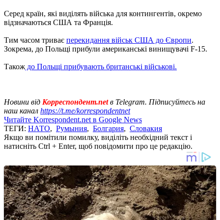
Серед країн, які виділять війська для контингентів, окремо
відзначаються США та Франція.
Тим часом триває
перекидання військ США до Європи
.
Зокрема, до Польщі прибули американські винищувачі F-15.
Також
до Польщі прибувають британські військові.
Новини від
Корреспондент.net
в Telegram. Підписуйтесь на
наш канал
https://t.me/korrespondentnet
Читайте Korrespondent.net в Google News
ТЕГИ:
НАТО
,
Румыния
,
Болгария
,
Словакия
Якщо ви помітили помилку, виділіть необхідний текст і
натисніть Ctrl + Enter, щоб повідомити про це редакцію.