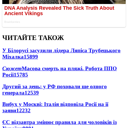
ЧИТАЙТЕ ТАКОЖ
У Білорусі засудили лідера Ляпіса Трубецького
Міхалка
15899
Сюжет
Масова смерть на пляжі. Робота ППО
Росії
15785
Другий за день: у РФ поховали ще одного
генерала
12539
Вибух у Москві: Італія відповіла Росії на її
заяви
12232
ЄС відзавтра змінює правила для чоловіків із