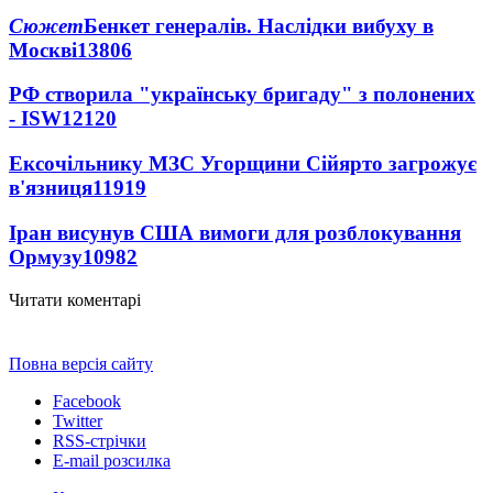
Сюжет
Бенкет генералів. Наслідки вибуху в
Москві
13806
РФ створила "українську бригаду" з полонених
- ISW
12120
Ексочільнику МЗС Угорщини Сійярто загрожує
в'язниця
11919
Іран висунув США вимоги для розблокування
Ормузу
10982
Читати коментарі
Повна версія сайту
Facebook
Twitter
RSS-стрічки
E-mail розсилка