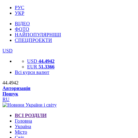
РУС
УКР
ВІДЕО
ФОТО
НАЙПОПУЛЯРНІШІ
СПЕЦПРОЕКТИ
USD
USD
44.4942
EUR
51.3366
Всі курси валют
44.4942
Авторизація
Пошук
RU
ВСІ РОЗДІЛИ
Головна
Україна
Місто
Світ