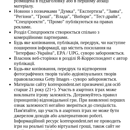
розміщена в підзаголовку або в першому абзаці
матеріалу.
Новини з позначками "Думка", "Експертиза", "Заява",
"Регіони", "Гроші", "Влада", "Вибори", "Тест-драйв",
"Спецпроекти", "Промо" публікуються на правах
реклами.
Розділ Спецпроекти створюється спільно з
комерційними партнерами.
Будь яке копіювання, публікація, передрук, чи наступне
поширення інформації, що містить посилання на
"Інтерфакс-Україна", EPA / UPG, суворо забороняється.
Власник веб-сторінки в розділі Я-Корреспондент є автор
публікації.
Будь-яке копіювання, передрук та відтворення
фотографічних творів та/або аудіовізуальних творів
правовласника Getty Images - суворо забороняється.
Матеріали сайту korrespondent.net призначені для осіб
старше 21 року (21+). Участь в азартних іграх може
викликати ігрову залежність. Дотримуйтесь правил
(принципів) відповідальної гри. При виявленні перших
ознак залежності негайно зверніться до спеціаліста.
Пам'ятайте, що участь в азартних іграх не може бути
джерелом доходів або альтернативою роботі.
Інформаційний ресурс korrespondent.net не проводить
ігри на реальні та/або віртуальні гроші, також сайт не