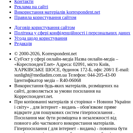
Контакти
Реклама на сайті
Використання матеріалів korrespondent.net
Правила користування сайтом
Договір користування сайтом
Політика у сфері конфіденційності і персональних даних
Угода щодо користування
Редакція
© 2000-2026, Korrespondent.net
Суб'єкт у сфері онлайн-медіа Назва онлайн-медіа –
«КореспонденТ.net» Адреса: 02091, місто Київ,
ХАРКІВСЬКЕ ШОСЕ, будинок 172-Б, офіс 208/1 E-mail:
sunlight@mediadim.com.ua
Телефон: 044-205-43-00
Ідентифікатор медіа – R40-06068
Використання будь-яких матеріалів, розміщених на
сайті, дозволяється за умови посилання на
Корреспондент.net.
При копіюванні матеріалів зі сторінки « Новини України
і світу» , для інтернет - видань - обов'язкове пряме
відкрите для пошукових систем гіперпосилання .
Посилання має бути розміщена в незалежності від
повного або часткового використання матеріалів.
Гіперпосилання ( для інтернет - видань) - повинна бути