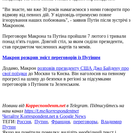
"Ви знаєте, ми вже 30 років намагаємося з ними говорити про
відмову від певних дій. У відповідь отримуємо повне
ігнорування наших побоювань", - заявив Путін після зустрічі з
Макроном.
Переговори Макрона та Путіна пройшли 7 лютого і тривали
понад п'ять годин. Довгий стіл, за яким сиділи президенти,
став предметом численних жартів та мемів.
Макрон розкрив зміст переговорів із Путіним
Додамо, Макрон
розповів президенту США Джо Байдену про
свої поїздки
до Москви та Києва. Він наголосив на певному
прогресі на шляху до безпеки в регіоні за підсумками
переговорів з Путіним та Зеленським.
Новини від
Корреспондент.net
в Telegram. Підписуйтесь на
наш канал
https://t.me/korrespondentnet
Читайте Korrespondent.net в Google News
ТЕГИ:
Россия
,
Путин
,
Франция
,
переговоры
,
Владимир
Путин
Якщо ви помітили помилку, виділіть необхідний текст і