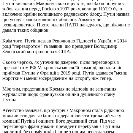
Путін висловив Макрону свою віру в те, що Захід порушив
зобов'язання перед Росією з 1997 року, коли до НАТО було
включено країни колишнього радянського блоку. Путін назвав
цю угоду зрадою колишніх обіцянок Альянсу не
розширюватися. Проте, члени НАТО нагадують, що ніколи не
давали таких обіцянок.
Крім того, Путін назвав Революцію Гідності в Україні у 2014
році "переворотом" та заявив, що президент Володимир
Зеленський контролюється США.
Своєю чергою, як уточнило джерело, після переговорів з
президентом РФ Макрон сказав своїй команді, що коли він
приймав Путіна у Франції в 2019 році, Путін здавався "менш
жорстким і менш зосередженим на історії", ніж тепер.
Між тим, представник Кремля не відповів на запитання
журналістів щодо французької оцінки душевного стану
Путіна.
Агентство зазначає, що зустріч з Макроном стала рідкісною
можливістю для західного лідера провести тривалий час у
компанії Путіна і оцінити його душевний стан. Під час
переговорів французький президент перебував з Путіним
наодинці, без помічників і лише з одним перекладачем.