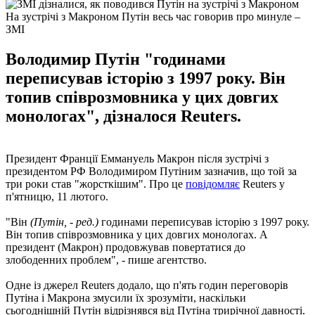
На зустрічі з Макроном Путін весь час говорив про минуле –
ЗМІ
Володимир Путін "годинами
переписував історію з 1997 року. Він
топив співрозмовника у цих довгих
монологах", дізналося Reuters.
Президент Франції Еммануель Макрон після зустрічі з
президентом РФ Володимиром Путіним зазначив, що той за
три роки став "жорсткішим". Про це
повідомляє
Reuters у
п'ятницю, 11 лютого.
"Він
(Путін, - ред.)
годинами переписував історію з 1997 року.
Він топив співрозмовника у цих довгих монологах. А
президент (Макрон) продовжував повертатися до
злободенних проблем", - пише агентство.
Одне із джерел Reuters додало, що п'ять годин переговорів
Путіна і Макрона змусили їх зрозуміти, наскільки
сьогоднішній Путін відрізнявся від Путіна трирічної давності.