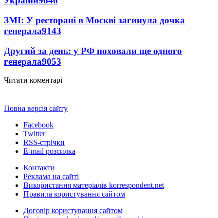
України
9646
ЗМІ: У ресторані в Москві загинула дочка
генерала
9143
Другий за день: у РФ поховали ще одного
генерала
9053
Читати коментарі
Повна версія сайту
Facebook
Twitter
RSS-стрічки
E-mail розсилка
Контакти
Реклама на сайті
Використання матеріалів korrespondent.net
Правила користування сайтом
Договір користування сайтом