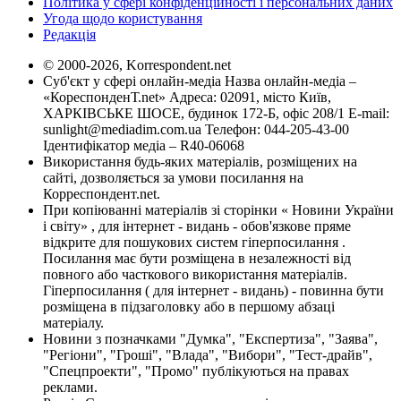
Політика у сфері конфіденційності і персональних даних
Угода щодо користування
Редакція
© 2000-2026, Korrespondent.net
Суб'єкт у сфері онлайн-медіа Назва онлайн-медіа –
«КореспонденТ.net» Адреса: 02091, місто Київ,
ХАРКІВСЬКЕ ШОСЕ, будинок 172-Б, офіс 208/1 E-mail:
sunlight@mediadim.com.ua
Телефон: 044-205-43-00
Ідентифікатор медіа – R40-06068
Використання будь-яких матеріалів, розміщених на
сайті, дозволяється за умови посилання на
Корреспондент.net.
При копіюванні матеріалів зі сторінки « Новини України
і світу» , для інтернет - видань - обов'язкове пряме
відкрите для пошукових систем гіперпосилання .
Посилання має бути розміщена в незалежності від
повного або часткового використання матеріалів.
Гіперпосилання ( для інтернет - видань) - повинна бути
розміщена в підзаголовку або в першому абзаці
матеріалу.
Новини з позначками "Думка", "Експертиза", "Заява",
"Регіони", "Гроші", "Влада", "Вибори", "Тест-драйв",
"Спецпроекти", "Промо" публікуються на правах
реклами.