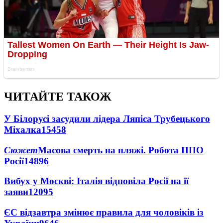
ЧИТАЙТЕ ТАКОЖ
У Білорусі засудили лідера Ляпіса Трубецького
Міхалка
15458
Сюжет
Масова смерть на пляжі. Робота ППО
Росії
14896
Вибух у Москві: Італія відповіла Росії на її
заяви
12095
ЄС відзавтра змінює правила для чоловіків із