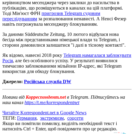
керівництвом месенджера через заклики до насильства в
публікаціях, що розміщуються в каналах на цій платформі.
Тоді Мін'юст ФРН
пригрозив Telegram судовим
переслідуванням
за розпалювання ненависті. А Ненсі Фезер
навіть погрожувала месенджеру блокуванням.
За даними Süddeutsche Zeitung, 10 лютого відбулася нова
бесіда між представниками німецької влади та Telegram, і
сторони домовилися залишатися "і далі в тісному контакті".
Як відомо, навесні 2018 року
Telegram намагалася заблокувати
Росія
, але без особливого успіху. У результаті виявилися
тимчасово заблокованими мільйони IP-адрес, які Telegram
використав для обходу блокування.
Джерело:
Російська служба DW
Новини від
Корреспондент.net
в Telegram. Підписуйтесь на
наш канал
https://t.me/korrespondentnet
Читайте Korrespondent.net в Google News
ТЕГИ:
Германия
,
экстремизм
,
соцсети
Якщо ви помітили помилку, виділіть необхідний текст і
натисніть Ctrl + Enter, щоб повідомити про це редакцію.