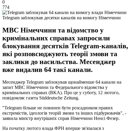
0
774
Telegram заблокував десятки каналів на вимогу Німеччини
МВС Німеччини та відомство у
кримінальних справах запросили
блокування десятків Telegram-каналів,
які розповсюджують теорії змови та
заклики до насильства. Месенджер
вже видалив 64 такі канали.
Месенджер Telegram заблокував щонайменше 64 канали на
запит МВС Німеччини та Федерального відомства у
кримінальних справах (BKA). Про це у суботу, 12 лютого,
повідомляє газета Süddeutsche Zeitung.
"Telegram більше не повинен бути розсадником правих
екстремістів, ідеологів теорій змови та інших підбурювачів", -
заявила міністр внутрішніх справ Німеччини Ненсі Фезер.
На початку лютого влада ФРН вперше зв'язалася з