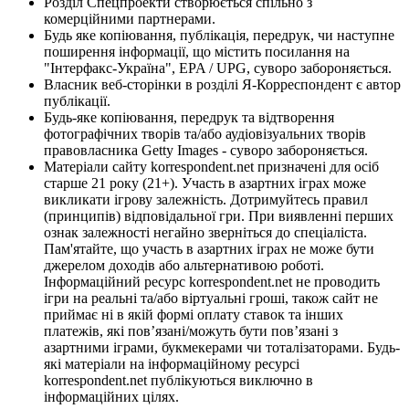
Розділ Спецпроекти створюється спільно з
комерційними партнерами.
Будь яке копіювання, публікація, передрук, чи наступне
поширення інформації, що містить посилання на
"Інтерфакс-Україна", EPA / UPG, суворо забороняється.
Власник веб-сторінки в розділі Я-Корреспондент є автор
публікації.
Будь-яке копіювання, передрук та відтворення
фотографічних творів та/або аудіовізуальних творів
правовласника Getty Images - суворо забороняється.
Матеріали сайту korrespondent.net призначені для осіб
старше 21 року (21+). Участь в азартних іграх може
викликати ігрову залежність. Дотримуйтесь правил
(принципів) відповідальної гри. При виявленні перших
ознак залежності негайно зверніться до спеціаліста.
Пам'ятайте, що участь в азартних іграх не може бути
джерелом доходів або альтернативою роботі.
Інформаційний ресурс korrespondent.net не проводить
ігри на реальні та/або віртуальні гроші, також сайт не
приймає ні в якій формі оплату ставок та інших
платежів, які пов’язані/можуть бути пов’язані з
азартними іграми, букмекерами чи тоталізаторами. Будь-
які матеріали на інформаційному ресурсі
korrespondent.net публікуються виключно в
інформаційних цілях.