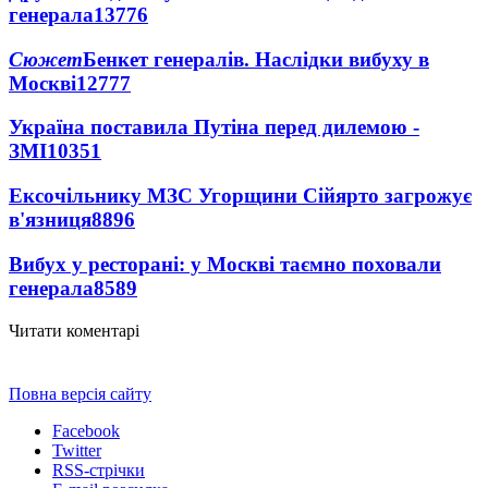
генерала
13776
Сюжет
Бенкет генералів. Наслідки вибуху в
Москві
12777
Україна поставила Путіна перед дилемою -
ЗМІ
10351
Ексочільнику МЗС Угорщини Сійярто загрожує
в'язниця
8896
Вибух у ресторані: у Москві таємно поховали
генерала
8589
Читати коментарі
Повна версія сайту
Facebook
Twitter
RSS-стрічки