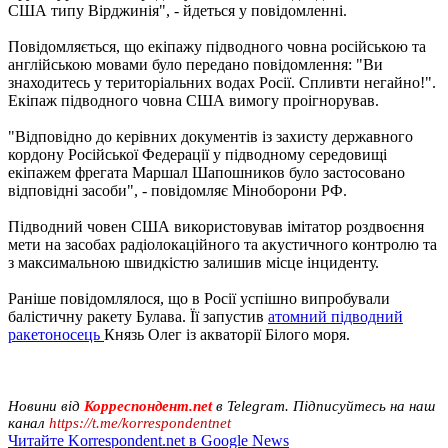
США типу Вірджинія", - йдеться у повідомленні.
Повідомляється, що екіпажу підводного човна російською та
англійською мовами було передано повідомлення: "Ви
знаходитесь у територіальних водах Росії. Спливти негайно!".
Екіпаж підводного човна США вимогу проігнорував.
"Відповідно до керівних документів із захисту державного
кордону Російської Федерації у підводному середовищі
екіпажем фрегата Маршал Шапошников було застосовано
відповідні засоби", - повідомляє Міноборони РФ.
Підводний човен США використовував імітатор роздвоєння
мети на засобах радіолокаційного та акустичного контролю та
з максимальною швидкістю залишив місце інциденту.
Раніше повідомлялося, що в Росії успішно випробували
балістичну ракету Булава. Її запустив
атомний підводний
ракетоносець
Князь Олег із акваторії Білого моря.
Новини від
Корреспондент.net
в Telegram. Підписуйтесь на наш
канал
https://t.me/korrespondentnet
Читайте Korrespondent.net в Google News