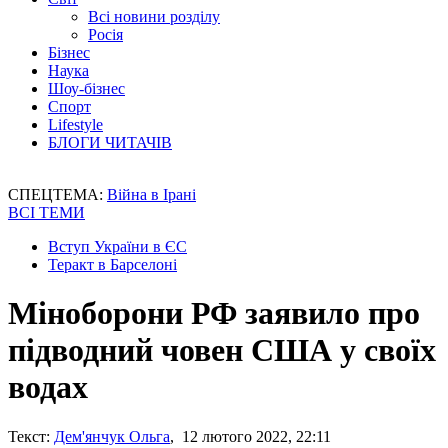
Всі новини розділу
Росія
Бізнес
Наука
Шоу-бізнес
Спорт
Lifestyle
БЛОГИ ЧИТАЧІВ
СПЕЦТЕМА:
Війна в Ірані
ВСІ ТЕМИ
Вступ України в ЄС
Теракт в Барселоні
Міноборони РФ заявило про
підводний човен США у своїх
водах
Текст:
Дем'янчук Ольга
, 12 лютого 2022, 22:11