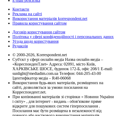
E-mail розсилка
Контакти
Реклама на сайті
Використання матеріалів korrespondent.net
Правила користування сайтом
Договір користування сайтом
Політика у сфері конфіденційності і персональних даних
Угода щодо користування
Редакція
© 2000-2026, Korrespondent.net
Суб'єкт у сфері онлайн-медіа Назва онлайн-медіа –
«КореспонденТ.net» Адреса: 02091, місто Київ,
ХАРКІВСЬКЕ ШОСЕ, будинок 172-Б, офіс 208/1 E-mail:
sunlight@mediadim.com.ua
Телефон: 044-205-43-00
Ідентифікатор медіа – R40-06068
Використання будь-яких матеріалів, розміщених на
сайті, дозволяється за умови посилання на
Корреспондент.net.
При копіюванні матеріалів зі сторінки « Новини України
і світу» , для інтернет - видань - обов'язкове пряме
відкрите для пошукових систем гіперпосилання .
Посилання має бути розміщена в незалежності від
повного або часткового використання матеріалів.