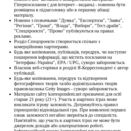
Гіперпосилання ( для інтернет - видань) - повинна бути
розміщена в підзаголовку або в першому абзаці
матеріалу.
Новини з позначками "Думка", "Експертиза", "Заява",
"Регіони", "Гроші", "Влада", "Вибори", "Тест-драйв",
"Спецпроекти", "Промо" публікуються на правах
реклами.
Розділ Спецпроекти створюється спільно з
комерційними партнерами.
Будь яке копіювання, публікація, передрук, чи наступне
поширення інформації, що містить посилання на
"Інтерфакс-Україна", EPA / UPG, суворо забороняється.
Власник веб-сторінки в розділі Я-Корреспондент є автор
публікації.
Будь-яке копіювання, передрук та відтворення
фотографічних творів та/або аудіовізуальних творів
правовласника Getty Images - суворо забороняється.
Матеріали сайту korrespondent.net призначені для осіб
старше 21 року (21+). Участь в азартних іграх може
викликати ігрову залежність. Дотримуйтесь правил
(принципів) відповідальної гри. При виявленні перших
ознак залежності негайно зверніться до спеціаліста.
Пам'ятайте, що участь в азартних іграх не може бути
джерелом доходів або альтернативою роботі.
Інформаційний ресурс korrespondent.net не проводить