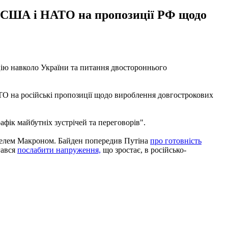
ю США і НАТО на пропозиції РФ щодо
ію навколо України та питання двостороннього
ТО на російські пропозиції щодо вироблення довгострокових
фік майбутніх зустрічей та переговорів".
уелем Макроном. Байден попередив Путіна
про готовність
гався
послабити напруження,
що зростає, в російсько-