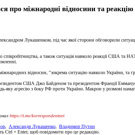
ося про міжнародні відносини та реакці
ександром Лукашенком, під час якої сторони обговорили ситуац
о співробітництва, а також ситуація навколо реакції США та НА
омленні.
іжнародних відносин, "зокрема ситуацію навколо України, та гра
 президентом США Джо Байденом та президентом Франції Емман
ь-яку агресію з боку РФ проти України. Макрон у розмові нама
канал
https://t.me/korrespondentnet
вор
,
Александр Лукашенко
,
Владимир Путин
ь Ctrl + Enter, щоб повідомити про це редакцію.