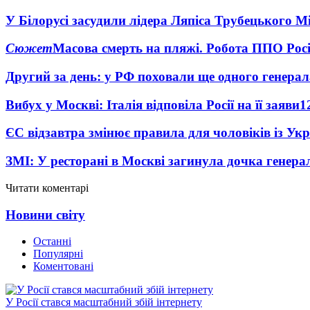
У Білорусі засудили лідера Ляпіса Трубецького М
Сюжет
Масова смерть на пляжі. Робота ППО Росі
Другий за день: у РФ поховали ще одного генерал
Вибух у Москві: Італія відповіла Росії на її заяви
1
ЄС відзавтра змінює правила для чоловіків із Ук
ЗМІ: У ресторані в Москві загинула дочка генера
Читати коментарі
Новини світу
Останні
Популярні
Коментовані
У Росії стався масштабний збій інтернету