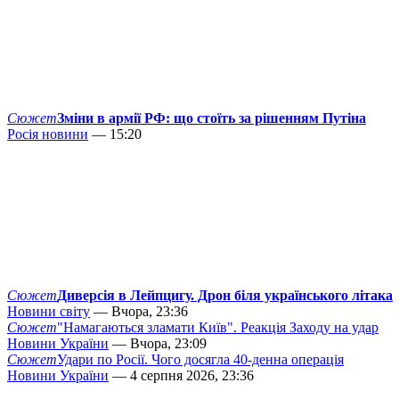
Сюжет
Зміни в армії РФ: що стоїть за рішенням Путіна
Росія новини
— 15:20
Сюжет
Диверсія в Лейпцигу. Дрон біля українського літака
Новини світу
— Вчора, 23:36
Сюжет
"Намагаються зламати Київ". Реакція Заходу на удар
Новини України
— Вчора, 23:09
Сюжет
Удари по Росії. Чого досягла 40-денна операція
Новини України
— 4 серпня 2026, 23:36