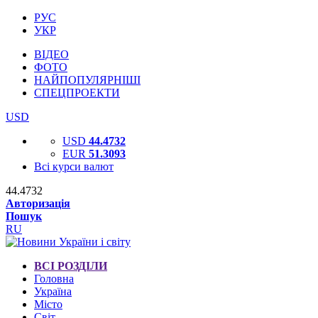
РУС
УКР
ВІДЕО
ФОТО
НАЙПОПУЛЯРНІШІ
СПЕЦПРОЕКТИ
USD
USD
44.4732
EUR
51.3093
Всі курси валют
44.4732
Авторизація
Пошук
RU
ВСІ РОЗДІЛИ
Головна
Україна
Місто
Світ