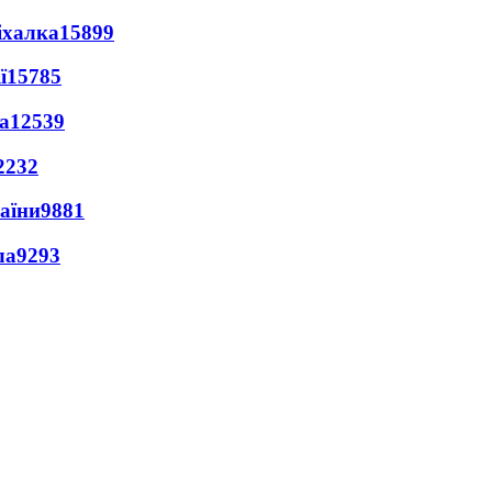
іхалка
15899
ї
15785
а
12539
2232
раїни
9881
ла
9293