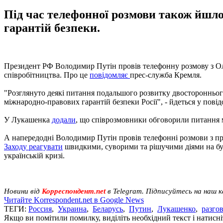
Під час телефонної розмови також йшл
гарантій безпеки.
Президент РФ Володимир Путін провів телефонну розмову з Ол
співробітництва. Про це
повідомляє
прес-служба Кремля.
"Розглянуто деякі питання подальшого розвитку двосторонньог
міжнародно-правових гарантій безпеки Росії", - йдеться у повід
У Лукашенка
додали
, що співрозмовники обговорили питання м
А напередодні Володимир Путін провів телефонні розмови з
Заходу реагувати
швидкими, суворими та рішучими діями на буд
українській кризі.
Новини від
Корреспондент.net
в Telegram. Підписуйтесь на наш 
Читайте Korrespondent.net в Google News
ТЕГИ:
Россия
,
Украина
,
Беларусь
,
Путин
,
Лукашенко
,
разго
Якщо ви помітили помилку, виділіть необхідний текст і натисніт