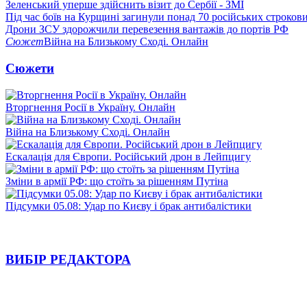
Зеленський уперше здійснить візит до Сербії - ЗМІ
Під час боїв на Курщині загинули понад 70 російських строкови
Дрони ЗСУ здорожчили перевезення вантажів до портів РФ
Сюжет
Війна на Близькому Сході. Онлайн
Сюжети
Вторгнення Росії в Україну. Онлайн
Війна на Близькому Сході. Онлайн
Ескалація для Європи. Російський дрон в Лейпцигу
Зміни в армії РФ: що стоїть за рішенням Путіна
Підсумки 05.08: Удар по Києву і брак антибалістики
ВИБІР РЕДАКТОРА