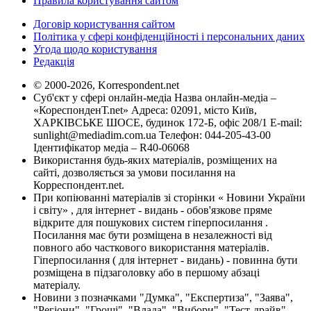
Правила користування сайтом
Договір користування сайтом
Політика у сфері конфіденційності і персональних даних
Угода щодо користування
Редакція
© 2000-2026, Korrespondent.net
Суб'єкт у сфері онлайн-медіа Назва онлайн-медіа –
«КореспонденТ.net» Адреса: 02091, місто Київ,
ХАРКІВСЬКЕ ШОСЕ, будинок 172-Б, офіс 208/1 E-mail:
sunlight@mediadim.com.ua
Телефон: 044-205-43-00
Ідентифікатор медіа – R40-06068
Використання будь-яких матеріалів, розміщених на
сайті, дозволяється за умови посилання на
Корреспондент.net.
При копіюванні матеріалів зі сторінки « Новини України
і світу» , для інтернет - видань - обов'язкове пряме
відкрите для пошукових систем гіперпосилання .
Посилання має бути розміщена в незалежності від
повного або часткового використання матеріалів.
Гіперпосилання ( для інтернет - видань) - повинна бути
розміщена в підзаголовку або в першому абзаці
матеріалу.
Новини з позначками "Думка", "Експертиза", "Заява",
"Регіони", "Гроші", "Влада", "Вибори", "Тест-драйв",