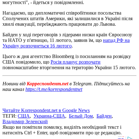
могутності", - йдеться у повідомленні.
Нагадаємо, що дипломатичні співробітники посольства
Сполучених штатів Америки, які залишилися в Україні після
хвилі евакуації, переїжджають працювати до Львова.
Байден у ході переговорів з лідерами низки країн Євросоюзу
та НАТО у п'ятницю, 11 лютого, заявив їм, що
напад РФ на
Україну розпочнеться 16 лютого
.
Цього ж дня агентство Bloomberg із посиланням на розвідку
США повідомило, що
Росія планує розпочати
повномасштабне вторгнення на територію України 15 лютого.
Новини від
Корреспондент.net
в Telegram. Підписуйтесь на
наш канал
https://t.me/korrespondentnet
Читайте Korrespondent.net в Google News
ТЕГИ:
США
,
Украина-США
,
Белый Дом
,
Байден
,
Владимир Зеленский
Якщо ви помітили помилку, виділіть необхідний текст і
натисніть Ctrl + Enter, щоб повідомити про це редакцію.