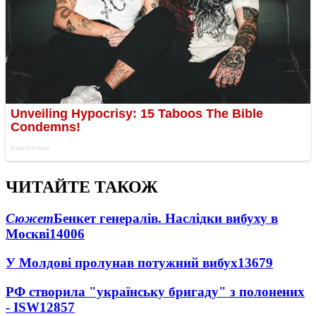
ЧИТАЙТЕ ТАКОЖ
Сюжет
Бенкет генералів. Наслідки вибуху в
Москві
14006
У Молдові пролунав потужний вибух
13679
РФ створила "українську бригаду" з полонених
- ISW
12857