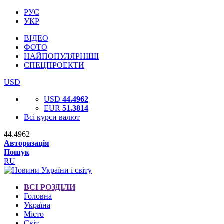
РУС
УКР
ВІДЕО
ФОТО
НАЙПОПУЛЯРНІШІ
СПЕЦПРОЕКТИ
USD
USD
44.4962
EUR
51.3814
Всі курси валют
44.4962
Авторизація
Пошук
RU
ВСІ РОЗДІЛИ
Головна
Україна
Місто
Світ