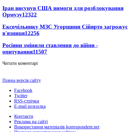
Іран висунув США вимоги для розблокування
Ормузу
12322
Ексочільнику МЗС Угорщини Сійярто загрожує
в'язниця
12256
Росіяни змінили ставлення до війни -
опитування
11507
Читати коментарі
Повна версія сайту
Facebook
Twitter
RSS-стрічки
E-mail розсилка
Контакти
Реклама на сайті
Використання матеріалів korrespondent.net