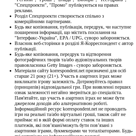
"Спецпроекти", "Промо" публікуються на правах
реклами.
Розділ Спецпроекти створюється спільно з
комерційними партнерами.
Будь яке копіювання, публікація, передрук, чи наступне
поширення інформації, що містить посилання на
"Інтерфакс-Україна", EPA / UPG, суворо забороняється.
Власник веб-сторінки в розділі Я-Корреспондент є автор
публікації.
Будь-яке копіювання, передрук та відтворення
фотографічних творів та/або аудіовізуальних творів
правовласника Getty Images - суворо забороняється.
Матеріали сайту korrespondent.net призначені для осіб
старше 21 року (21+). Участь в азартних іграх може
викликати ігрову залежність. Дотримуйтесь правил
(принципів) відповідальної гри. При виявленні перших
ознак залежності негайно зверніться до спеціаліста.
Пам'ятайте, що участь в азартних іграх не може бути
джерелом доходів або альтернативою роботі.
Інформаційний ресурс korrespondent.net не проводить
ігри на реальні та/або віртуальні гроші, також сайт не
приймає ні в якій формі оплату ставок та інших
платежів, які пов’язані/можуть бути пов’язані з
азартними іграми, букмекерами чи тоталізаторами. Будь-