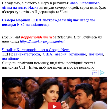
Нагадаємо, 4 лютого в Перу в результаті
аварії невеликого
літака на плато Наска
загинули семеро людей, серед яких було
п'ятеро туристів - з Нідерландів та Чилі.
Семеро моряків США постраждали під час невдалої
посадки F-35 на авіаносець
Новини від
Корреспондент.net
в Telegram. Підписуйтесь на
наш канал
https://t.me/korrespondentnet
Читайте Korrespondent.net в Google News
ТЕГИ:
авиакатастрофа
,
США
,
авария
,
крушение
,
погибли
,
погибшие
Якщо ви помітили помилку, виділіть необхідний текст і
натисніть Ctrl + Enter, щоб повідомити про це редакцію.