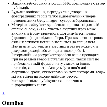
Власник веб-сторінки в розділі Я-Корреспондент є автор
публікації.
Будь-яке копіювання, передрук та відтворення
фотографічних творів та/або аудіовізуальних творів
правовласника Getty Images - суворо забороняється.
Матеріали сайту korrespondent.net призначені для осіб
старше 21 року (21+). Участь в азартних іграх може
викликати ігрову залежність. Дотримуйтесь правил
(принципів) відповідальної гри. При виявленні перших
ознак залежності негайно зверніться до спеціаліста.
Пам'ятайте, що участь в азартних іграх не може бути
джерелом доходів або альтернативою роботі.
Інформаційний ресурс korrespondent.net не проводить
ігри на реальні та/або віртуальні гроші, також сайт не
приймає ні в якій формі оплату ставок та інших
платежів, які пов’язані/можуть бути пов’язані з
азартними іграми, букмекерами чи тоталізаторами. Будь-
які матеріали на інформаційному ресурсі
korrespondent.net публікуються виключно в
інформаційних цілях.
X
Ошибка