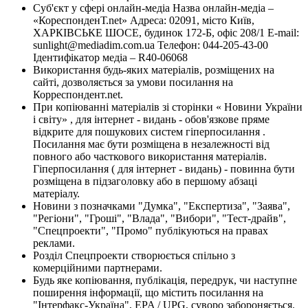
Суб'єкт у сфері онлайн-медіа Назва онлайн-медіа –
«КореспонденТ.net» Адреса: 02091, місто Київ,
ХАРКІВСЬКЕ ШОСЕ, будинок 172-Б, офіс 208/1 E-mail:
sunlight@mediadim.com.ua
Телефон: 044-205-43-00
Ідентифікатор медіа – R40-06068
Використання будь-яких матеріалів, розміщених на
сайті, дозволяється за умови посилання на
Корреспондент.net.
При копіюванні матеріалів зі сторінки « Новини України
і світу» , для інтернет - видань - обов'язкове пряме
відкрите для пошукових систем гіперпосилання .
Посилання має бути розміщена в незалежності від
повного або часткового використання матеріалів.
Гіперпосилання ( для інтернет - видань) - повинна бути
розміщена в підзаголовку або в першому абзаці
матеріалу.
Новини з позначками "Думка", "Експертиза", "Заява",
"Регіони", "Гроші", "Влада", "Вибори", "Тест-драйв",
"Спецпроекти", "Промо" публікуються на правах
реклами.
Розділ Спецпроекти створюється спільно з
комерційними партнерами.
Будь яке копіювання, публікація, передрук, чи наступне
поширення інформації, що містить посилання на
"Інтерфакс-Україна", EPA / UPG, суворо забороняється.