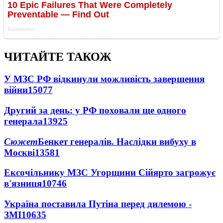
ЧИТАЙТЕ ТАКОЖ
У МЗС РФ відкинули можливість завершення
війни
15077
Другий за день: у РФ поховали ще одного
генерала
13925
Сюжет
Бенкет генералів. Наслідки вибуху в
Москві
13581
Ексочільнику МЗС Угорщини Сійярто загрожує
в'язниця
10746
Україна поставила Путіна перед дилемою -
ЗМІ
10635