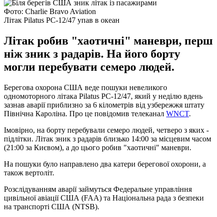
Фото: Charlie Bravo Aviation
Літак Pilatus PC-12/47 упав в океан
Літак робив "хаотичні" маневри, перш
ніж зник з радарів. На його борту
могли перебувати семеро людей.
Берегова охорона США веде пошуки невеликого
одномоторного літака Pilatus PC-12/47, який у неділю вдень
зазнав аварії приблизно за 6 кілометрів від узбережжя штату
Північна Кароліна. Про це повідомив телеканал
WNCT
.
Імовірно, на борту перебували семеро людей, четверо з яких -
підлітки. Літак зник з радарів близько 14:00 за місцевим часом
(21:00 за Києвом), а до цього робив "хаотичні" маневри.
На пошуки було направлено два катери берегової охорони, а
також вертоліт.
Розслідуванням аварії займуться Федеральне управління
цивільної авіації США (FAA) та Національна рада з безпеки
на транспорті США (NTSB).