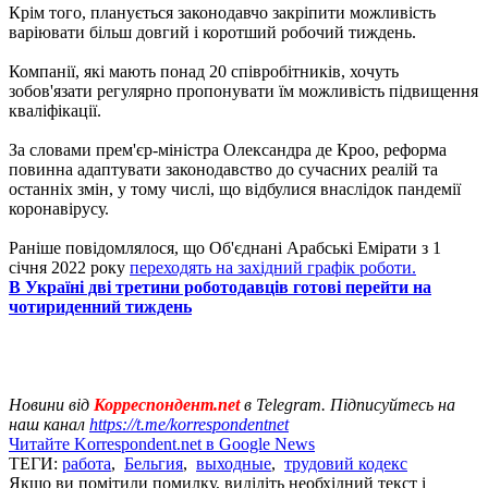
Крім того, планується законодавчо закріпити можливість
варіювати більш довгий і коротший робочий тиждень.
Компанії, які мають понад 20 співробітників, хочуть
зобов'язати регулярно пропонувати їм можливість підвищення
кваліфікації.
За словами прем'єр-міністра Олександра де Кроо, реформа
повинна адаптувати законодавство до сучасних реалій та
останніх змін, у тому числі, що відбулися внаслідок пандемії
коронавірусу.
Раніше повідомлялося, що Об'єднані Арабські Емірати з 1
січня 2022 року
переходять на західний графік роботи.
В Україні дві третини роботодавців готові перейти на
чотириденний тиждень
Новини від
Корреспондент.net
в Telegram. Підписуйтесь на
наш канал
https://t.me/korrespondentnet
Читайте Korrespondent.net в Google News
ТЕГИ:
работа
,
Бельгия
,
выходные
,
трудовий кодекс
Якщо ви помітили помилку, виділіть необхідний текст і