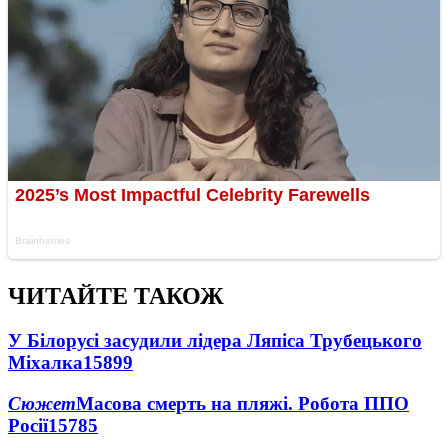
ЧИТАЙТЕ ТАКОЖ
У Білорусі засудили лідера Ляпіса Трубецького
Міхалка
15899
Сюжет
Масова смерть на пляжі. Робота ППО
Росії
15785