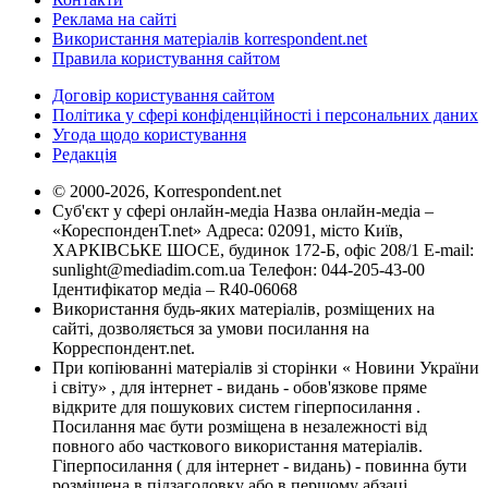
Реклама на сайті
Використання матеріалів korrespondent.net
Правила користування сайтом
Договір користування сайтом
Політика у сфері конфіденційності і персональних даних
Угода щодо користування
Редакція
© 2000-2026, Korrespondent.net
Суб'єкт у сфері онлайн-медіа Назва онлайн-медіа –
«КореспонденТ.net» Адреса: 02091, місто Київ,
ХАРКІВСЬКЕ ШОСЕ, будинок 172-Б, офіс 208/1 E-mail:
sunlight@mediadim.com.ua
Телефон: 044-205-43-00
Ідентифікатор медіа – R40-06068
Використання будь-яких матеріалів, розміщених на
сайті, дозволяється за умови посилання на
Корреспондент.net.
При копіюванні матеріалів зі сторінки « Новини України
і світу» , для інтернет - видань - обов'язкове пряме
відкрите для пошукових систем гіперпосилання .
Посилання має бути розміщена в незалежності від
повного або часткового використання матеріалів.
Гіперпосилання ( для інтернет - видань) - повинна бути
розміщена в підзаголовку або в першому абзаці