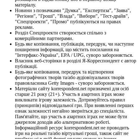
матеріалу.
Новини з позначками "Думка", "Експертиза", "Заява",
"Регіони", "Гроші", "Влада", "Вибори", "Тест-драйв",
"Спецпроекти", "Промо" публікуються на правах
реклами.
Розділ Спецпроекти створюється спільно з
комерційними партнерами.
Будь яке копіювання, публікація, передрук, чи наступне
поширення інформації, що містить посилання на
"Інтерфакс-Україна", EPA / UPG, суворо забороняється.
Власник веб-сторінки в розділі Я-Корреспондент є автор
публікації.
Будь-яке копіювання, передрук та відтворення
фотографічних творів та/або аудіовізуальних творів
правовласника Getty Images - суворо забороняється.
Матеріали сайту korrespondent.net призначені для осіб
старше 21 року (21+). Участь в азартних іграх може
викликати ігрову залежність. Дотримуйтесь правил
(принципів) відповідальної гри. При виявленні перших
ознак залежності негайно зверніться до спеціаліста.
Пам'ятайте, що участь в азартних іграх не може бути
джерелом доходів або альтернативою роботі.
Інформаційний ресурс korrespondent.net не проводить
ігри на реальні та/або віртуальні гроші, також сайт не
приймає ні в якій формі оплату ставок та інших