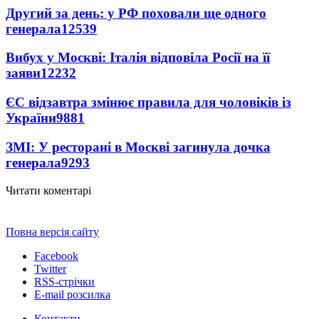
Другий за день: у РФ поховали ще одного
генерала
12539
Вибух у Москві: Італія відповіла Росії на її
заяви
12232
ЄС відзавтра змінює правила для чоловіків із
України
9881
ЗМІ: У ресторані в Москві загинула дочка
генерала
9293
Читати коментарі
Повна версія сайту
Facebook
Twitter
RSS-стрічки
E-mail розсилка
Контакти