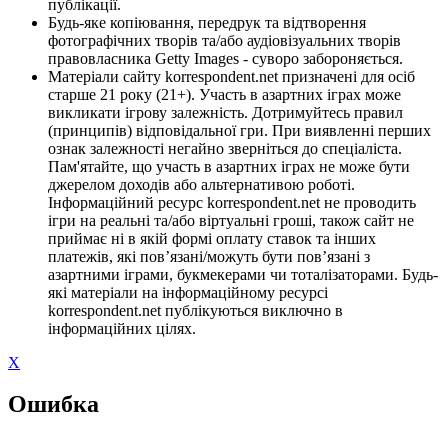
публікації.
Будь-яке копіювання, передрук та відтворення
фотографічних творів та/або аудіовізуальних творів
правовласника Getty Images - суворо забороняється.
Матеріали сайту korrespondent.net призначені для осіб
старше 21 року (21+). Участь в азартних іграх може
викликати ігрову залежність. Дотримуйтесь правил
(принципів) відповідальної гри. При виявленні перших
ознак залежності негайно зверніться до спеціаліста.
Пам'ятайте, що участь в азартних іграх не може бути
джерелом доходів або альтернативою роботі.
Інформаційний ресурс korrespondent.net не проводить
ігри на реальні та/або віртуальні гроші, також сайт не
приймає ні в якій формі оплату ставок та інших
платежів, які пов’язані/можуть бути пов’язані з
азартними іграми, букмекерами чи тоталізаторами. Будь-
які матеріали на інформаційному ресурсі
korrespondent.net публікуються виключно в
інформаційних цілях.
X
Ошибка