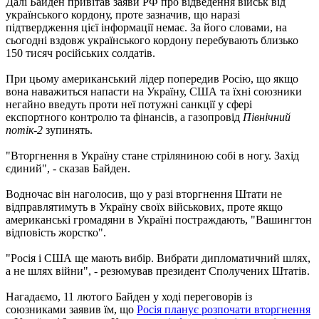
Далі Байден привітав заяви РФ про відведення військ від
українського кордону, проте зазначив, що наразі
підтвердження цієї інформації немає. За його словами, на
сьогодні вздовж українського кордону перебувають близько
150 тисяч російських солдатів.
При цьому американський лідер попередив Росію, що якщо
вона наважиться напасти на Україну, США та їхні союзники
негайно введуть проти неї потужні санкції у сфері
експортного контролю та фінансів, а газопровід
Північний
потік-2
зупинять.
"Вторгнення в Україну стане стріляниною собі в ногу. Захід
єдиний", - сказав Байден.
Водночас він наголосив, що у разі вторгнення Штати не
відправлятимуть в Україну своїх військових, проте якщо
американські громадяни в Україні постраждають, "Вашингтон
відповість жорстко".
"Росія і США ще мають вибір. Вибрати дипломатичний шлях,
а не шлях війни", - резюмував президент Сполучених Штатів.
Нагадаємо, 11 лютого Байден у ході переговорів із
союзниками заявив їм, що
Росія планує розпочати вторгнення