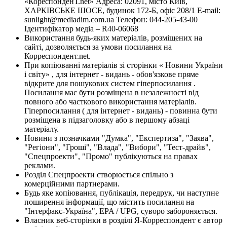
«КореспонденТ.net» Адреса: 02091, місто Київ,
ХАРКІВСЬКЕ ШОСЕ, будинок 172-Б, офіс 208/1 E-mail:
sunlight@mediadim.com.ua
Телефон: 044-205-43-00
Ідентифікатор медіа – R40-06068
Використання будь-яких матеріалів, розміщених на
сайті, дозволяється за умови посилання на
Корреспондент.net.
При копіюванні матеріалів зі сторінки « Новини України
і світу» , для інтернет - видань - обов'язкове пряме
відкрите для пошукових систем гіперпосилання .
Посилання має бути розміщена в незалежності від
повного або часткового використання матеріалів.
Гіперпосилання ( для інтернет - видань) - повинна бути
розміщена в підзаголовку або в першому абзаці
матеріалу.
Новини з позначками "Думка", "Експертиза", "Заява",
"Регіони", "Гроші", "Влада", "Вибори", "Тест-драйв",
"Спецпроекти", "Промо" публікуються на правах
реклами.
Розділ Спецпроекти створюється спільно з
комерційними партнерами.
Будь яке копіювання, публікація, передрук, чи наступне
поширення інформації, що містить посилання на
"Інтерфакс-Україна", EPA / UPG, суворо забороняється.
Власник веб-сторінки в розділі Я-Корреспондент є автор