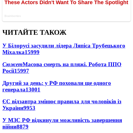
ЧИТАЙТЕ ТАКОЖ
У Білорусі засудили лідера Ляпіса Трубецького
Міхалка
15999
Сюжет
Масова смерть на пляжі. Робота ППО
Росії
15997
Другий за день: у РФ поховали ще одного
генерала
13001
ЄС відзавтра змінює правила для чоловіків із
України
9953
У МЗС РФ відкинули можливість завершення
війни
8879