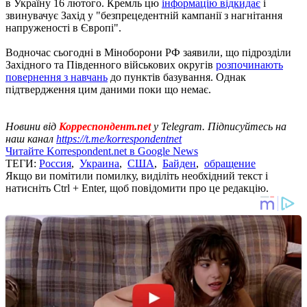
в Україну 16 лютого. Кремль цю
інформацію відкидає
і
звинувачує Захід у "безпрецедентній кампанії з нагнітання
напруженості в Європі".
Водночас сьогодні в Міноборони РФ заявили, що підрозділи
Західного та Південного військових округів
розпочинають
повернення з навчань
до пунктів базування. Однак
підтвердження цим даними поки що немає.
Новини від
Корреспондент.net
у Telegram. Підписуйтесь на
наш канал
https://t.me/korrespondentnet
Читайте Korrespondent.net в Google News
ТЕГИ:
Россия
,
Украина
,
США
,
Байден
,
обращение
Якщо ви помітили помилку, виділіть необхідний текст і
натисніть Ctrl + Enter, щоб повідомити про це редакцію.