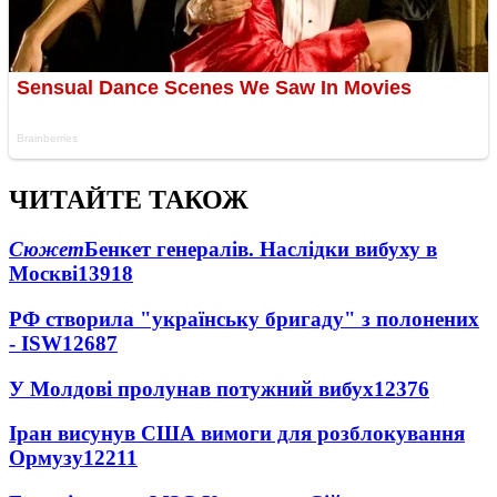
ЧИТАЙТЕ ТАКОЖ
Сюжет
Бенкет генералів. Наслідки вибуху в
Москві
13918
РФ створила "українську бригаду" з полонених
- ISW
12687
У Молдові пролунав потужний вибух
12376
Іран висунув США вимоги для розблокування
Ормузу
12211