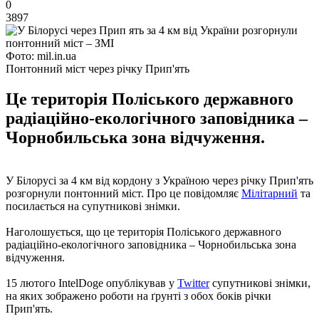
0
3897
Фото: mil.in.ua
Понтонний міст через річку Прип'ять
Це територія Поліського державного
радіаційно-екологічного заповідника –
Чорнобильська зона відчуження.
У Білорусі за 4 км від кордону з Україною через річку Прип'ять
розгорнули понтонний міст. Про це повідомляє
Мілітарний
та
посилається на супутникові знімки.
Наголошується, що це територія Поліського державного
радіаційно-екологічного заповідника – Чорнобильська зона
відчуження.
15 лютого IntelDoge опублікував у
Twitter
супутникові знімки,
на яких зображено роботи на ґрунті з обох боків річки
Прип'ять.