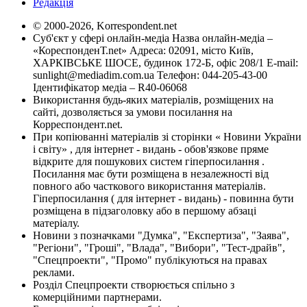
Редакція
© 2000-2026, Korrespondent.net
Суб'єкт у сфері онлайн-медіа Назва онлайн-медіа –
«КореспонденТ.net» Адреса: 02091, місто Київ,
ХАРКІВСЬКЕ ШОСЕ, будинок 172-Б, офіс 208/1 E-mail:
sunlight@mediadim.com.ua
Телефон: 044-205-43-00
Ідентифікатор медіа – R40-06068
Використання будь-яких матеріалів, розміщених на
сайті, дозволяється за умови посилання на
Корреспондент.net.
При копіюванні матеріалів зі сторінки « Новини України
і світу» , для інтернет - видань - обов'язкове пряме
відкрите для пошукових систем гіперпосилання .
Посилання має бути розміщена в незалежності від
повного або часткового використання матеріалів.
Гіперпосилання ( для інтернет - видань) - повинна бути
розміщена в підзаголовку або в першому абзаці
матеріалу.
Новини з позначками "Думка", "Експертиза", "Заява",
"Регіони", "Гроші", "Влада", "Вибори", "Тест-драйв",
"Спецпроекти", "Промо" публікуються на правах
реклами.
Розділ Спецпроекти створюється спільно з
комерційними партнерами.