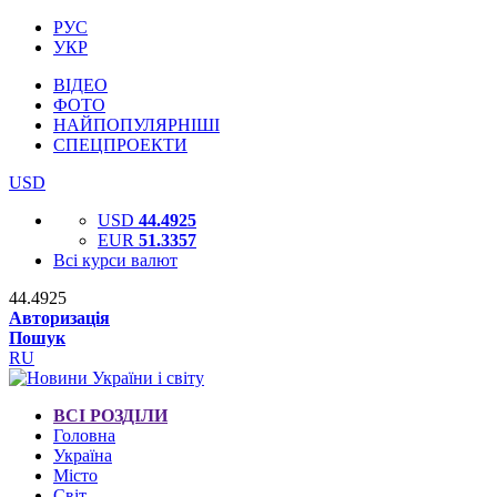
РУС
УКР
ВІДЕО
ФОТО
НАЙПОПУЛЯРНІШІ
СПЕЦПРОЕКТИ
USD
USD
44.4925
EUR
51.3357
Всі курси валют
44.4925
Авторизація
Пошук
RU
ВСІ РОЗДІЛИ
Головна
Україна
Місто
Світ