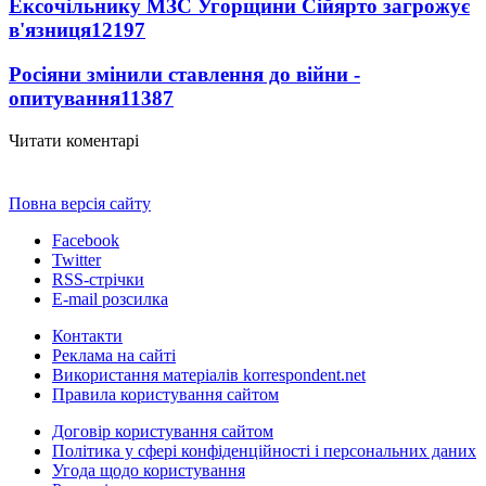
Ексочільнику МЗС Угорщини Сійярто загрожує
в'язниця
12197
Росіяни змінили ставлення до війни -
опитування
11387
Читати коментарі
Повна версія сайту
Facebook
Twitter
RSS-стрічки
E-mail розсилка
Контакти
Реклама на сайті
Використання матеріалів korrespondent.net
Правила користування сайтом
Договір користування сайтом
Політика у сфері конфіденційності і персональних даних
Угода щодо користування