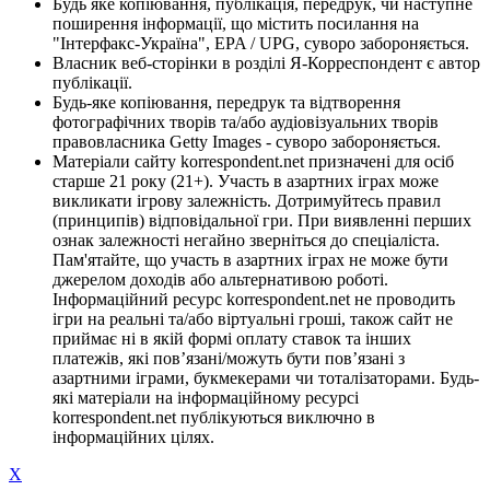
Будь яке копіювання, публікація, передрук, чи наступне
поширення інформації, що містить посилання на
"Інтерфакс-Україна", EPA / UPG, суворо забороняється.
Власник веб-сторінки в розділі Я-Корреспондент є автор
публікації.
Будь-яке копіювання, передрук та відтворення
фотографічних творів та/або аудіовізуальних творів
правовласника Getty Images - суворо забороняється.
Матеріали сайту korrespondent.net призначені для осіб
старше 21 року (21+). Участь в азартних іграх може
викликати ігрову залежність. Дотримуйтесь правил
(принципів) відповідальної гри. При виявленні перших
ознак залежності негайно зверніться до спеціаліста.
Пам'ятайте, що участь в азартних іграх не може бути
джерелом доходів або альтернативою роботі.
Інформаційний ресурс korrespondent.net не проводить
ігри на реальні та/або віртуальні гроші, також сайт не
приймає ні в якій формі оплату ставок та інших
платежів, які пов’язані/можуть бути пов’язані з
азартними іграми, букмекерами чи тоталізаторами. Будь-
які матеріали на інформаційному ресурсі
korrespondent.net публікуються виключно в
інформаційних цілях.
X