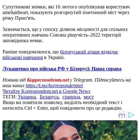
Супутникові знімки, які 16 лютого опублікував користувач
ameliairheart, показують розгорнутий понтонний міст через
річку Прип'ять.
Зазначається, що у списку ділянок місцевості для спільних
оперативних навчань Союзна рішучість–2022 території
заповідника немає.
Раніше повідомлялося, що
білоруський аташе відвідає
військові навчання
в Україні.
Лукашенко про війська РФ у Білорусі: Наша справа
Новини від
Корреспондент.net
у Telegram. Підписуйтесь на
наш канал
https://t.me/korrespondentnet
Читайте Korrespondent.net в Google News
ТЕГИ:
Украина
,
Беларусь
,
граница
,
мост
Якщо ви помітили помилку, виділіть необхідний текст і
натисніть Ctrl + Enter, щоб повідомити про це редакцію.