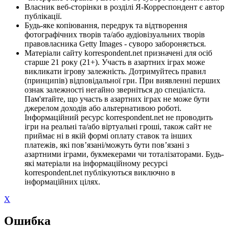
Власник веб-сторінки в розділі Я-Корреспондент є автор
публікації.
Будь-яке копіювання, передрук та відтворення
фотографічних творів та/або аудіовізуальних творів
правовласника Getty Images - суворо забороняється.
Матеріали сайту korrespondent.net призначені для осіб
старше 21 року (21+). Участь в азартних іграх може
викликати ігрову залежність. Дотримуйтесь правил
(принципів) відповідальної гри. При виявленні перших
ознак залежності негайно зверніться до спеціаліста.
Пам'ятайте, що участь в азартних іграх не може бути
джерелом доходів або альтернативою роботі.
Інформаційний ресурс korrespondent.net не проводить
ігри на реальні та/або віртуальні гроші, також сайт не
приймає ні в якій формі оплату ставок та інших
платежів, які пов’язані/можуть бути пов’язані з
азартними іграми, букмекерами чи тоталізаторами. Будь-
які матеріали на інформаційному ресурсі
korrespondent.net публікуються виключно в
інформаційних цілях.
X
Ошибка