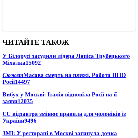
ЧИТАЙТЕ ТАКОЖ
У Білорусі засудили лідера Ляпіса Трубецького
Міхалка
15092
Сюжет
Масова смерть на пляжі. Робота ППО
Росії
14497
Вибух у Москві: Італія відповіла Росії на її
заяви
12035
ЄС відзавтра змінює правила для чоловіків із
України
9496
ЗМІ: У ресторані в Москві загинула дочка