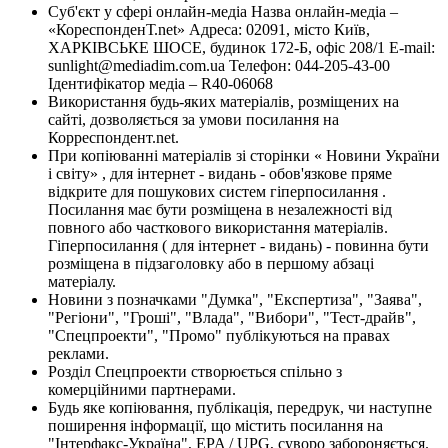
Суб'єкт у сфері онлайн-медіа Назва онлайн-медіа –
«КореспонденТ.net» Адреса: 02091, місто Київ,
ХАРКІВСЬКЕ ШОСЕ, будинок 172-Б, офіс 208/1 E-mail:
sunlight@mediadim.com.ua
Телефон: 044-205-43-00
Ідентифікатор медіа – R40-06068
Використання будь-яких матеріалів, розміщених на
сайті, дозволяється за умови посилання на
Корреспондент.net.
При копіюванні матеріалів зі сторінки « Новини України
і світу» , для інтернет - видань - обов'язкове пряме
відкрите для пошукових систем гіперпосилання .
Посилання має бути розміщена в незалежності від
повного або часткового використання матеріалів.
Гіперпосилання ( для інтернет - видань) - повинна бути
розміщена в підзаголовку або в першому абзаці
матеріалу.
Новини з позначками "Думка", "Експертиза", "Заява",
"Регіони", "Гроші", "Влада", "Вибори", "Тест-драйв",
"Спецпроекти", "Промо" публікуються на правах
реклами.
Розділ Спецпроекти створюється спільно з
комерційними партнерами.
Будь яке копіювання, публікація, передрук, чи наступне
поширення інформації, що містить посилання на
"Інтерфакс-Україна", EPA / UPG, суворо забороняється.