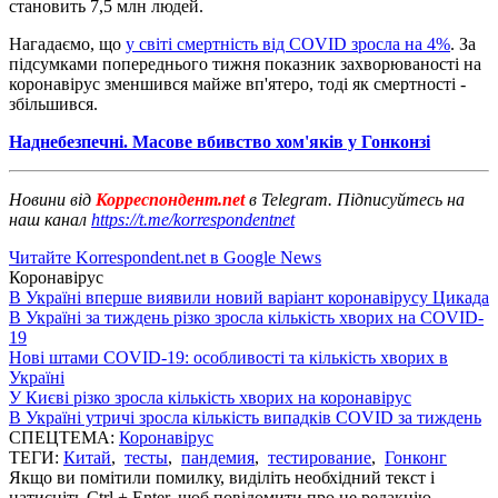
становить 7,5 млн людей.
Нагадаємо, що
у світі смертність від COVID зросла на 4%
. За
підсумками попереднього тижня показник захворюваності на
коронавірус зменшився майже вп'ятеро, тоді як смертності -
збільшився.
Наднебезпечні. Масове вбивство хом'яків у Гонконзі
Новини від
Корреспондент.net
в Telegram. Підписуйтесь на
наш канал
https://t.me/korrespondentnet
Читайте Korrespondent.net в Google News
Коронавірус
В Україні вперше виявили новий варіант коронавірусу Цикада
В Україні за тиждень різко зросла кількість хворих на COVID-
19
Нові штами COVID-19: особливості та кількість хворих в
Україні
У Києві різко зросла кількість хворих на коронавірус
В Україні утричі зросла кількість випадків COVID за тиждень
СПЕЦТЕМА:
Коронавірус
ТЕГИ:
Китай
,
тесты
,
пандемия
,
тестирование
,
Гонконг
Якщо ви помітили помилку, виділіть необхідний текст і
натисніть Ctrl + Enter, щоб повідомити про це редакцію.