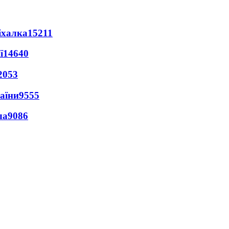
іхалка
15211
ї
14640
2053
раїни
9555
ла
9086