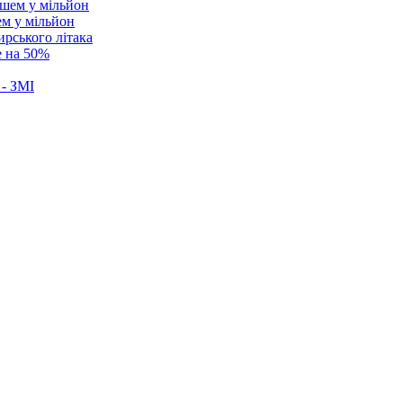
ем у мільйон
ирського літака
е на 50%
 - ЗМІ