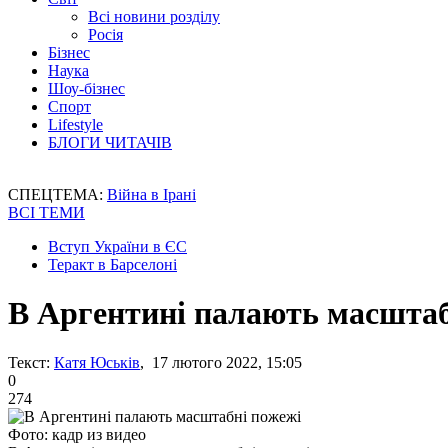
Всі новини розділу
Росія
Бізнес
Наука
Шоу-бізнес
Спорт
Lifestyle
БЛОГИ ЧИТАЧІВ
СПЕЦТЕМА:
Війна в Ірані
ВСІ ТЕМИ
Вступ України в ЄС
Теракт в Барселоні
В Аргентині палають масштаб
Текст:
Катя Юськів
, 17 лютого 2022, 15:05
0
274
Фото: кадр из видео