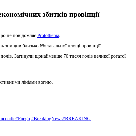
кономічних збитків провінції
Про це повідомляє
Protothema
.
ь знищив близько 6% загальної площі провінції.
полів. Загинули щонайменше 70 тисяч голів великої рогатої
активними лініями вогню.
incendie
#Fuego
#BreakingNews
#BREAKING