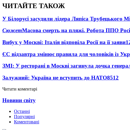
ЧИТАЙТЕ ТАКОЖ
У Білорусі засудили лідера Ляпіса Трубецького М
Сюжет
Масова смерть на пляжі. Робота ППО Росі
Вибух у Москві: Італія відповіла Росії на її заяви
1
ЄС відзавтра змінює правила для чоловіків із Ук
ЗМІ: У ресторані в Москві загинула дочка генера
Залужний: Україна не вступить до НАТО
8512
Читати коментарі
Новини світу
Останні
Популярні
Коментовані