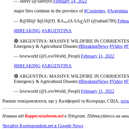
— Jafery (@Jafery0)
February 14, 2022
major fires continue in the province of
#Corrientes
,
#Argentina
— R@BI@ $@JJ@D. RAبIA SAجAD (@rabia6789)
Febru
#BREAKING
#ARGENTINA
🔴 ARGENTINA: MASSIVE WILDFIRE IN CORRIENT
Emergency & Agricultural Disaster.
#BreakingNews
#Video
#F
— loveworld (@LoveWorld_Peopl)
February 11, 2022
#BREAKING
#ARGENTINA
🔴 ARGENTINA: MASSIVE WILDFIRE IN CORRIENT
Emergency & Agricultural Disaster.
#BreakingNews
#Video
#F
— loveworld (@LoveWorld_Peopl)
February 11, 2022
Раніше повідомлялося, що у Каліфорнії та Колорадо, США,
поч
Новини від
Корреспондент.net
в Telegram. Підписуйтесь на на
Читайте Korrespondent.net в Google News