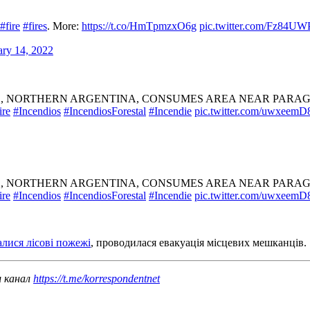
#fire
#fires
. More:
https://t.co/HmTpmzxO6g
pic.twitter.com/Fz84U
ary 14, 2022
ES, NORTHERN ARGENTINA, CONSUMES AREA NEAR PARA
ire
#Incendios
#IncendiosForestal
#Incendie
pic.twitter.com/uwxeem
ES, NORTHERN ARGENTINA, CONSUMES AREA NEAR PARA
ire
#Incendios
#IncendiosForestal
#Incendie
pic.twitter.com/uwxeem
алися лісові пожежі
, проводилася евакуація місцевих мешканців.
ш канал
https://t.me/korrespondentnet