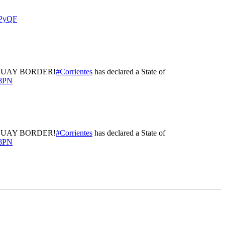
WPyQF
GUAY BORDER!
#Corrientes
has declared a State of
D8PN
GUAY BORDER!
#Corrientes
has declared a State of
D8PN