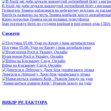
В Італії дві доби шукали викинутий лотерейний білет з виграш
Гелікоптер Трампа наблизився на небезпечну відстань до пасаж
Вартість названих на честь Трампа корбалів зросте щонайменш
Карні потролив Трампа після поламки телесуфлера
Іран погрожує бити по сусіднім країнам в разі нових атак США
Сюжети
Підсумки 05.08: Удар по Києву і брак антибалістики
Вторгнення Росії в Україну. Онлайн
Війна на Близькому Сході. Онлайн
Диверсія в Лейпцигу. Дрон біля українського літака
"Намагаються зламати Київ". Реакція Заходу на удар
ВИБІР РЕДАКТОРА