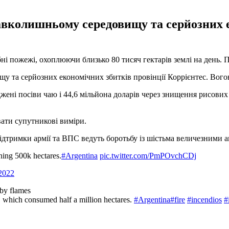
авколишньому середовищу та серйозних е
і пожежі, охоплюючи близько 80 тисяч гектарів землі на день. 
 та серйозних економічних збитків провінції Коррієнтес. Вогон
ені посіви чаю і 44,6 мільйона доларів через знищення рисових 
ти супутникові виміри.
дтримки армії та ВПС ведуть боротьбу із шістьма величезними 
ning 500k hectares.
#Argentina
pic.twitter.com/PmPOvchCDj
 2022
 by flames
e, which consumed half a million hectares.
#Argentina
#fire
#incendios
#