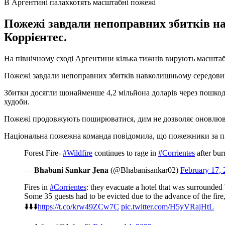
В Аргентині палахкотять масштабні пожежі
Пожежі завдали непоправних збитків н
Коррієнтес.
На північному сході Аргентини кілька тижнів вирують масштабн
Пожежі завдали непоправних збитків навколишньому середовищу
Збитки досягли щонайменше 4,2 мільйона доларів через пошкодж
худоби.
Пожежі продовжують поширюватися, дим не дозволяє оновлюва
Національна пожежна команда повідомила, що пожежники за пі
Forest Fire-
#Wildfire
continues to rage in
#Corrientes
after bur
— 𝐁𝐡𝐚𝐛𝐚𝐧𝐢 𝐒𝐚𝐧𝐤𝐚𝐫 𝐉𝐞𝐧𝐚 (@Bhabanisankar02)
February 17,
Fires in
#Corrientes
: they evacuate a hotel that was surrounded
Some 35 guests had to be evicted due to the advance of the fir
⬇️⬇️⬇️
https://t.co/krw49ZCw7C
pic.twitter.com/H5yVRajHtL