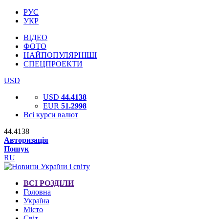
РУС
УКР
ВІДЕО
ФОТО
НАЙПОПУЛЯРНІШІ
СПЕЦПРОЕКТИ
USD
USD
44.4138
EUR
51.2998
Всі курси валют
44.4138
Авторизація
Пошук
RU
ВСІ РОЗДІЛИ
Головна
Україна
Місто
Світ