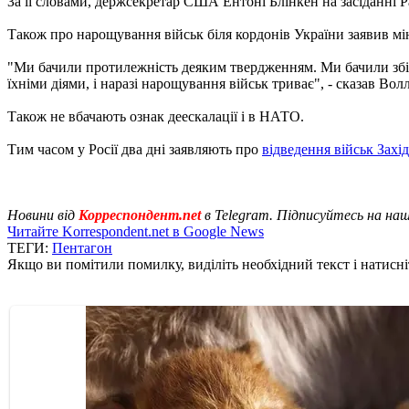
За її словами, держсекретар США Ентоні Блінкен на засіданні 
Також про нарощування військ біля кордонів України заявив мі
"Ми бачили протилежність деяким твердженням. Ми бачили збіл
їхніми діями, і наразі нарощування військ триває", - сказав Волл
Також не вбачають ознак деескалації і в НАТО.
Тим часом у Росії два дні заявляють про
відведення військ Захі
Новини від
Корреспондент.net
в Telegram. Підписуйтесь на на
Читайте Korrespondent.net в Google News
ТЕГИ:
Пентагон
Якщо ви помітили помилку, виділіть необхідний текст і натисніт