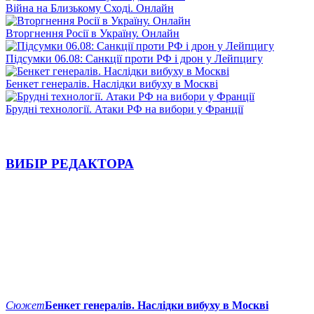
Війна на Близькому Сході. Онлайн
Вторгнення Росії в Україну. Онлайн
Підсумки 06.08: Санкції проти РФ і дрон у Лейпцигу
Бенкет генералів. Наслідки вибуху в Москві
Брудні технології. Атаки РФ на вибори у Франції
ВИБІР РЕДАКТОРА
Сюжет
Бенкет генералів. Наслідки вибуху в Москві