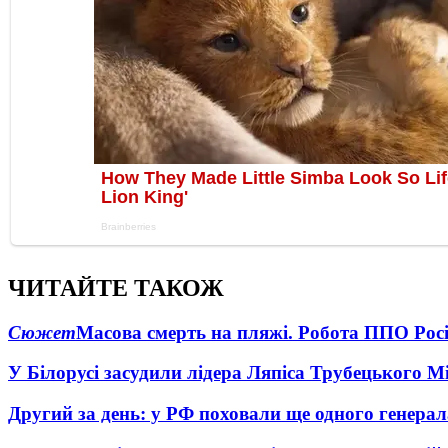
ЧИТАЙТЕ ТАКОЖ
Сюжет
Масова смерть на пляжі. Робота ППО Росі
У Білорусі засудили лідера Ляпіса Трубецького М
Другий за день: у РФ поховали ще одного генерал