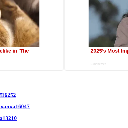
ї
16252
іхалка
16047
а
13210