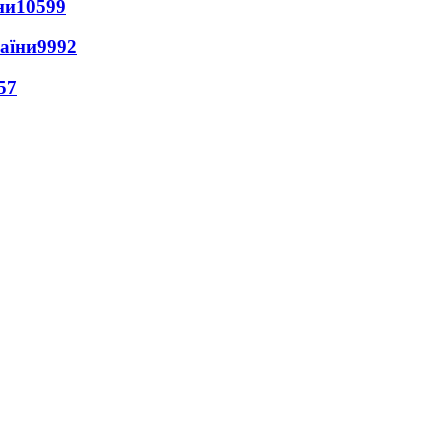
ни
10599
раїни
9992
57