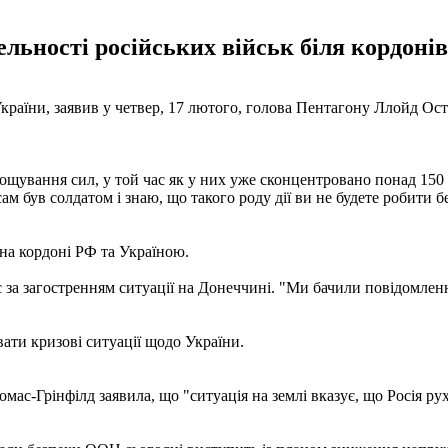
ьності російських військ біля кордонів 
країни, заявив у четвер, 17 лютого, голова Пентагону Ллойд Ості
щування сил, у той час як у них уже сконцентровано понад 150 ти
м був солдатом і знаю, що такого роду дії ви не будете робити 
на кордоні РФ та Україною.
а загостренням ситуації на Донеччині. "Ми бачили повідомленн
ати кризові ситуації щодо України.
-Грінфілд заявила, що "ситуація на землі вказує, що Росія ру