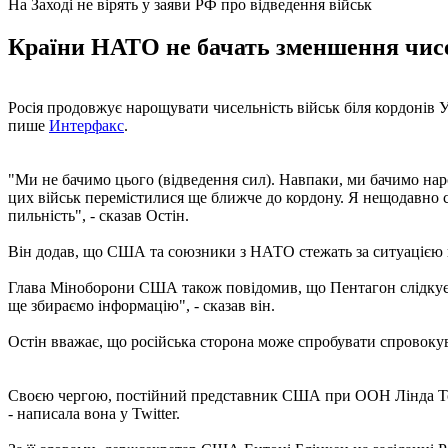
На Заході не вірять у заяви РФ про відведення військ
Країни НАТО не бачать зменшення чисел
Росія продовжує нарощувати чисельність військ біля кордонів У
пише
Интерфакс
.
"Ми не бачимо цього (відведення сил). Навпаки, ми бачимо наро
цих військ перемістилися ще ближче до кордону. Я нещодавно са
пильність", - сказав Остін.
Він додав, що США та союзники з НАТО стежать за ситуацією 
Глава Міноборони США також повідомив, що Пентагон слідкує з
ще збираємо інформацію", - сказав він.
Остін вважає, що російська сторона може спробувати спровокув
Своєю чергою, постійний представник США при ООН Лінда Томас
- написала вона у Twitter.