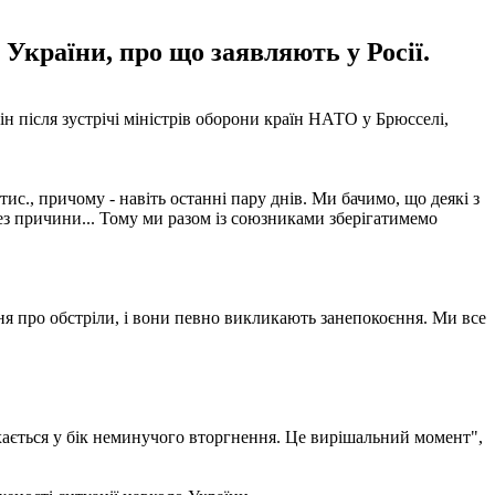
України, про що заявляють у Росії.
н після зустрічі міністрів оборони країн НАТО у Брюсселі,
с., причому - навіть останні пару днів. Ми бачимо, що деякі з
без причини... Тому ми разом із союзниками зберігатимемо
я про обстріли, і вони певно викликають занепокоєння. Ми все
хається у бік неминучого вторгнення. Це вирішальний момент",