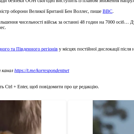
Ради безпеки ООН сьогодні виступить із планом зниження напруж
ністр оборони Великої Британії Бен Воллес, пише
ВВС
.
ьшення чисельності військ за останні 48 годин на 7000 осіб… Ду
ес.
дного та Південного регіонів
у місцях постійної дислокації після 
ш канал
https://t.me/korrespondentnet
ь Ctrl + Enter, щоб повідомити про це редакцію.