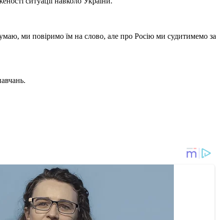
еності ситуації навколо України.
маю, ми повіримо їм на слово, але про Росію ми судитимемо за
навчань.