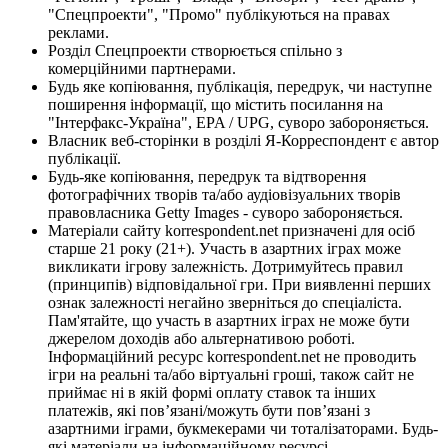
"Спецпроекти", "Промо" публікуються на правах
реклами.
Розділ Спецпроекти створюється спільно з
комерційними партнерами.
Будь яке копіювання, публікація, передрук, чи наступне
поширення інформації, що містить посилання на
"Інтерфакс-Україна", EPA / UPG, суворо забороняється.
Власник веб-сторінки в розділі Я-Корреспондент є автор
публікації.
Будь-яке копіювання, передрук та відтворення
фотографічних творів та/або аудіовізуальних творів
правовласника Getty Images - суворо забороняється.
Матеріали сайту korrespondent.net призначені для осіб
старше 21 року (21+). Участь в азартних іграх може
викликати ігрову залежність. Дотримуйтесь правил
(принципів) відповідальної гри. При виявленні перших
ознак залежності негайно зверніться до спеціаліста.
Пам'ятайте, що участь в азартних іграх не може бути
джерелом доходів або альтернативою роботі.
Інформаційний ресурс korrespondent.net не проводить
ігри на реальні та/або віртуальні гроші, також сайт не
приймає ні в якій формі оплату ставок та інших
платежів, які пов’язані/можуть бути пов’язані з
азартними іграми, букмекерами чи тоталізаторами. Будь-
які матеріали на інформаційному ресурсі