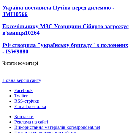
Україна поставила Путіна перед дилемою -
ЗМІ
10566
Ексочільнику МЗС Угорщини Сійярто загрожує
в'язниця
10264
РФ створила "українську бригаду" з полонених
- ISW
9880
Читати коментарі
Повна версія сайту
Facebook
Twitter
RSS-стрічки
E-mail розсилка
Контакти
Реклама на сайті
Використання матеріалів korrespondent.net
Правила користування сайтом