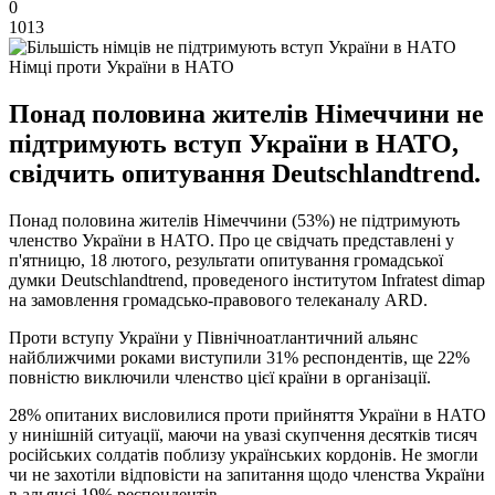
0
1013
Німці проти України в НАТО
Понад половина жителів Німеччини не
підтримують вступ України в НАТО,
свідчить опитування Deutschlandtrend.
Понад половина жителів Німеччини (53%) не підтримують
членство України в НАТО. Про це свідчать представлені у
п'ятницю, 18 лютого, результати опитування громадської
думки Deutschlandtrend, проведеного інститутом Infratest dimap
на замовлення громадсько-правового телеканалу ARD.
Проти вступу України у Північноатлантичний альянс
найближчими роками виступили 31% респондентів, ще 22%
повністю виключили членство цієї країни в організації.
28% опитаних висловилися проти прийняття України в НАТО
у нинішній ситуації, маючи на увазі скупчення десятків тисяч
російських солдатів поблизу українських кордонів. Не змогли
чи не захотіли відповісти на запитання щодо членства України
в альянсі 19% респондентів.