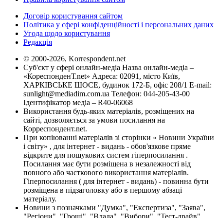
Договір користування сайтом
Політика у сфері конфіденційності і персональних даних
Угода щодо користування
Редакція
© 2000-2026, Korrespondent.net
Суб'єкт у сфері онлайн-медіа Назва онлайн-медіа –
«КореспонденТ.net» Адреса: 02091, місто Київ,
ХАРКІВСЬКЕ ШОСЕ, будинок 172-Б, офіс 208/1 E-mail:
sunlight@mediadim.com.ua
Телефон: 044-205-43-00
Ідентифікатор медіа – R40-06068
Використання будь-яких матеріалів, розміщених на
сайті, дозволяється за умови посилання на
Корреспондент.net.
При копіюванні матеріалів зі сторінки « Новини України
і світу» , для інтернет - видань - обов'язкове пряме
відкрите для пошукових систем гіперпосилання .
Посилання має бути розміщена в незалежності від
повного або часткового використання матеріалів.
Гіперпосилання ( для інтернет - видань) - повинна бути
розміщена в підзаголовку або в першому абзаці
матеріалу.
Новини з позначками "Думка", "Експертиза", "Заява",
"Регіони", "Гроші", "Влада", "Вибори", "Тест-драйв",