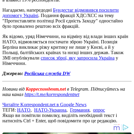
Нагадаємо, напередодні
Бундестаг відмовився посилити
допомогу Україні
. Подання фракції ХДС/ХСС на тему
"Протиставляти політиці Росії єдність Заходу" одностайно
було провалено рештою всіх фракцій.
Як відомо, уряд Німеччини, на відміну від влади інших країн
НАТО, відмовляється постачати зброю Україні. Позиція
Берліна викликає різку критику не лише у Києві, а й у
Польщі, балтійських країнах та низці інших держав. Також
ЗМІ опублікували
список зброї, яку запросила Україна
у
Німеччини.
Джерело:
Російська служба DW
Новини від
Корреспондент.net
в Telegram. Підписуйтесь на
наш канал
https://t.me/korrespondentnet
Читайте Korrespondent.net в Google News
ТЕГИ:
НАТО
,
НАТО-Украина
,
Германия
,
опрос
Якщо ви помітили помилку, виділіть необхідний текст і
натисніть Ctrl + Enter, щоб повідомити про це редакцію.