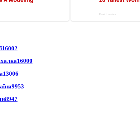
ї
16002
іхалка
16000
а
13006
раїни
9953
ни
8947