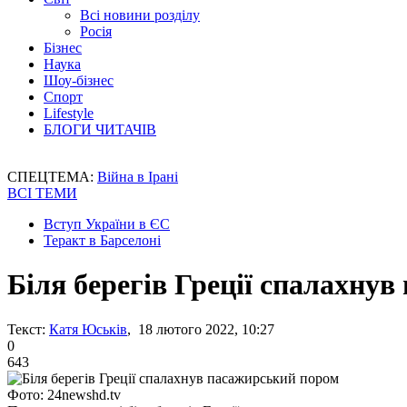
Всі новини розділу
Росія
Бізнес
Наука
Шоу-бізнес
Спорт
Lifestyle
БЛОГИ ЧИТАЧІВ
СПЕЦТЕМА:
Війна в Ірані
ВСІ ТЕМИ
Вступ України в ЄС
Теракт в Барселоні
Біля берегів Греції спалахну
Текст:
Катя Юськів
, 18 лютого 2022, 10:27
0
643
Фото: 24newshd.tv