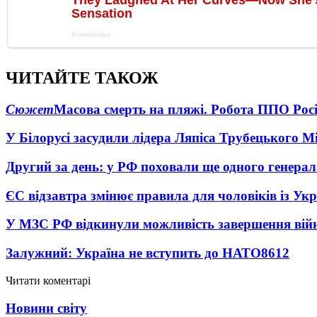
ЧИТАЙТЕ ТАКОЖ
Сюжет
Масова смерть на пляжі. Робота ППО Росі
У Білорусі засудили лідера Ляпіса Трубецького М
Другий за день: у РФ поховали ще одного генерал
ЄС відзавтра змінює правила для чоловіків із Ук
У МЗС РФ відкинули можливість завершення вій
Залужний: Україна не вступить до НАТО
8612
Читати коментарі
Новини світу