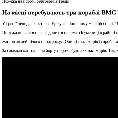
Пожежа на поромі біля берегів Греції
На місці перебувають три кораблі ВМС Гр
У Греції неподалік острова Ерікуса в Іонічному морі цієї ночі,
Пожежа почалася після відплиття порома з Ігумениці в районі гр
Життю людей нічого не загрожує. Один із пасажирів із проблем
За словами капітана, на борту порома було 288 пасажирів. Тако