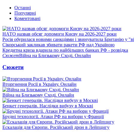
Останні
Популярні
Коментовані
НАТО назвав обсяг допомоги Києву на 2026-2027 роки
Росія обурилася новими санкціями і звинуватила Британію у "в
Сікорський закликав збивати ракети РФ над Україною
Кредитна криза вдарила по найбільших банках РФ - розвідка
Сюжет
Війна на Близькому Сході. Онлайн
Сюжети
Вторгнення Росії в Україну. Онлайн
Війна на Близькому Сході. Онлайн
Бенкет генералів. Наслідки вибуху в Москві
Брудні технології. Атаки РФ на вибори у Франції
Ескалація для Європи. Російський дрон в Лейпцигу