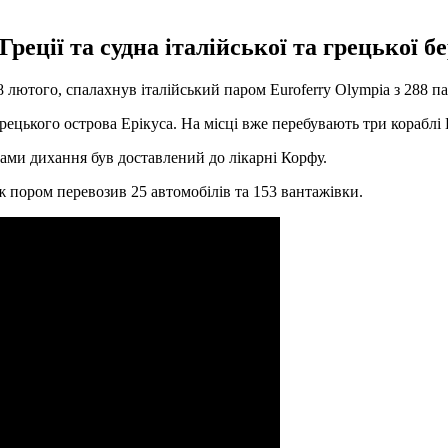
еції та судна італійської та грецької бе
 18 лютого, спалахнув італійський паром Euroferry Olympia з 288
ецького острова Ерікуса. На місці вже перебувають три кораблі В
ами дихання був доставлений до лікарні Корфу.
ж пором перевозив 25 автомобілів та 153 вантажівки.