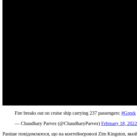
Fire breaks out on cruise ship carrying 237 passengers:
#Greek
— Chaudhary Parvez (@ChaudharyParvez)
February 18, 2022
Раніше повідомлялося, що на контейнеровозі Zim Kingston, я