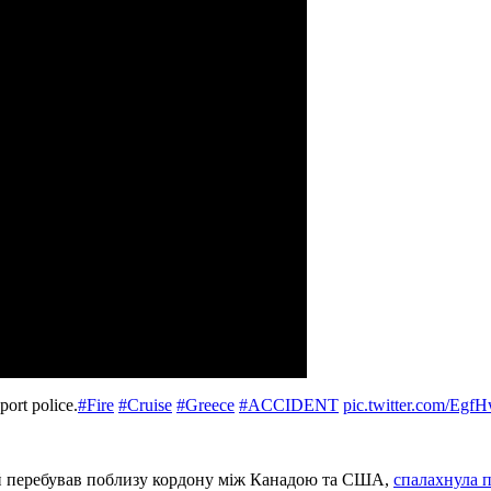
port police.
#Fire
#Cruise
#Greece
#ACCIDENT
pic.twitter.com/Eg
кий перебував поблизу кордону між Канадою та США,
спалахнула 