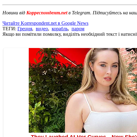
Новини від
Корреспондент.net
в Telegram. Підписуйтесь на на
Читайте Korrespondent.net в Google News
ТЕГИ:
Греция
,
видео
,
корабль
,
паром
Якщо ви помітили помилку, виділіть необхідний текст і натисніт