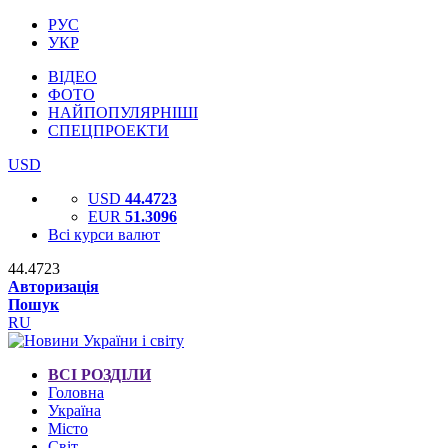
РУС
УКР
ВІДЕО
ФОТО
НАЙПОПУЛЯРНІШІ
СПЕЦПРОЕКТИ
USD
USD
44.4723
EUR
51.3096
Всі курси валют
44.4723
Авторизація
Пошук
RU
ВСІ РОЗДІЛИ
Головна
Україна
Місто
Світ