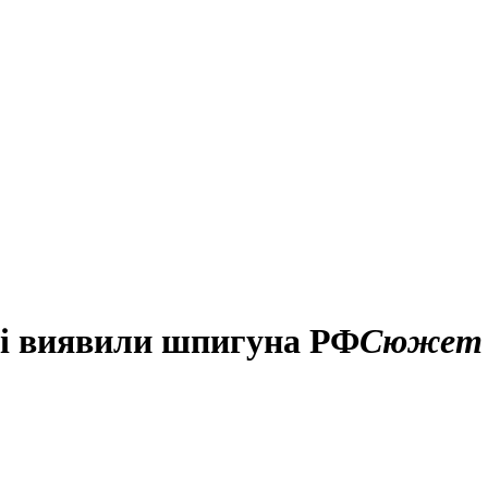
ні виявили шпигуна РФ
Сюжет