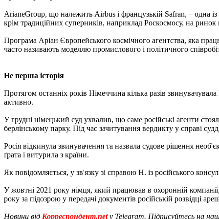
ArianeGroup, що належить Airbus і французькій Safran, – одна 
крім традиційних суперників, наприклад Роскосмосу, на ринок 
Програма Аріан Європейського космічного агентства, яка працю
часто називають моделлю промислового і політичного співроб
Не перша історія
Протягом останніх років Німеччина кілька разів звинувачувала 
активно.
У грудні німецький суд ухвалив, що саме російські агенти стоя
берлінському парку. Під час зачитування вердикту у справі суд
Росія відкинула звинувачення та назвала судове рішення необ'
ґрата і витурила з країни.
Як повідомляється, у зв'язку зі справою Н. із російського кон
У жовтні 2021 року німця, який працював в охоронній компанії
року за підозрою у передачі документів російській розвідці ар
Новини від
Корреспондент.net
у Telegram. Підписуйтесь на на