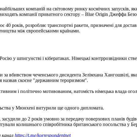
із найбільших компаній на світовому ринку космічних запусків, я
виходять компанії приватного сектору – Blue Origin Джеффа Безо
є 40 років, розробляє транспортні ракети, призначені для дост
ітництва між європейськими країнами.
Росію у шпигунстві і кібератаках. Німецькі контррозвідники ств
ли за вбивством чеченського дисидента Зелімхана Хангошвілі, яке
дя назвав скоєне "державним тероризмом".
єктивним і політично мотивованим, натомість німецька влада ого
сульства у Мюнхені витурили ще одного дипломата.
, засудили до 2 років умовно за передачу поверхових планів буд
ештували колишнього співробітника британського посольства у Бер
ш канал
https://t.me/korrespondentnet