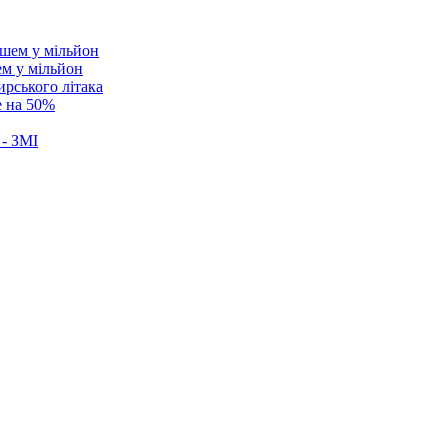
ем у мільйон
ирського літака
е на 50%
 - ЗМІ