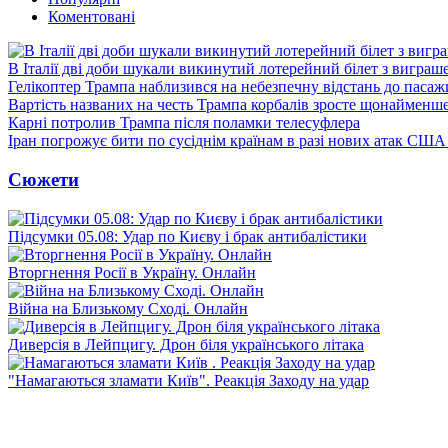
Коментовані
В Італії дві доби шукали викинутий лотерейний білет з виграш
Гелікоптер Трампа наблизився на небезпечну відстань до пасаж
Вартість названих на честь Трампа корбалів зросте щонайменш
Карні потролив Трампа після поламки телесуфлера
Іран погрожує бити по сусіднім країнам в разі нових атак США
Сюжети
Підсумки 05.08: Удар по Києву і брак антибалістики
Вторгнення Росії в Україну. Онлайн
Війна на Близькому Сході. Онлайн
Диверсія в Лейпцигу. Дрон біля українського літака
"Намагаються зламати Київ". Реакція Заходу на удар