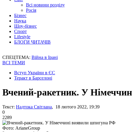
Всі новини розділу
Росія
Бізнес
Наука
Шоу-бізнес
Спорт
Lifestyle
БЛОГИ ЧИТАЧІВ
СПЕЦТЕМА:
Війна в Ірані
ВСІ ТЕМИ
Вступ України в ЄС
Теракт в Барселоні
Вчений-ракетник. У Німеччи
Текст:
Надтока Світлана
, 18 лютого 2022, 19:39
0
2289
Фото: ArianeGroup