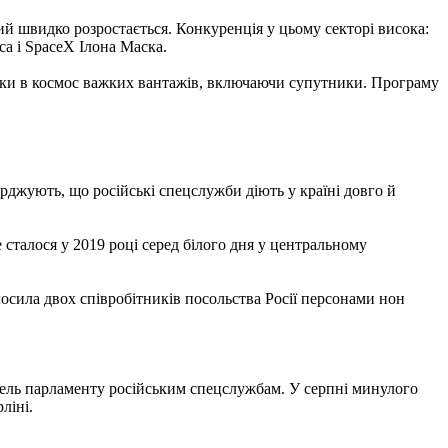
кий швидко розростається. Конкуренція у цьому секторі висока:
са і SpaceX Ілона Маска.
авки в космос важких вантажів, включаючи супутники. Програму
ерджують, що російські спецслужби діють у країні довго й
 сталося у 2019 році серед білого дня у центральному
лосила двох співробітників посольства Росії персонами нон
івель парламенту російським спецслужбам. У серпні минулого
ліні.