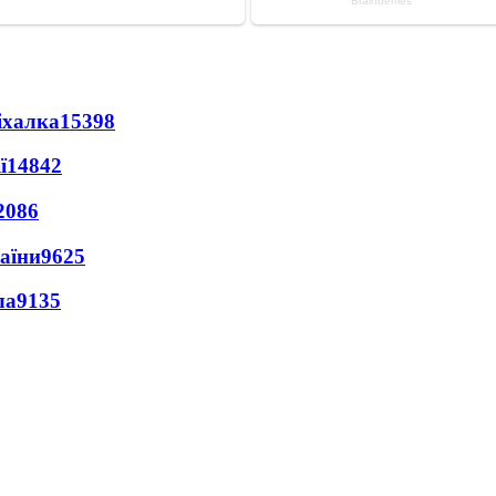
іхалка
15398
ї
14842
2086
раїни
9625
ла
9135