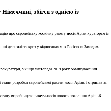
Німеччині, збігся з однією із
мацію про європейську космічну ракету-носія Аріан кураторам із
танні десятиліття криз у відносинах між Росією та Заходом.
ю прокуратури, з кінця листопада 2019 року обвинувачений
 етапи розробки європейської ракети-носія Аріан, і отримав за
астину виробництва ракети-носія нового покоління Аріан-6.