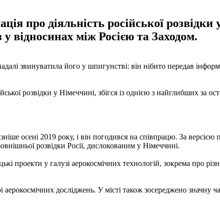
ція про діяльність російської розвідки у 
 у відносинах між Росією та Заходом.
надалі звинуватила його у шпигунстві: він нібито передав інфор
йської розвідки у Німеччині, збігся із однією з найглибших за ос
ізніше осені 2019 року, і він погодився на співпрацю. За версіє
овнішньої розвідки Росії, дислокованим у Німеччині.
і проекти у галузі аерокосмічних технологій, зокрема про різні
 аерокосмічних досліджень. У місті також зосереджено значну ч