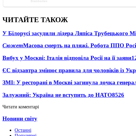
ЧИТАЙТЕ ТАКОЖ
У Білорусі засудили лідера Ляпіса Трубецького М
Сюжет
Масова смерть на пляжі. Робота ППО Росі
Вибух у Москві: Італія відповіла Росії на її заяви
1
ЄС відзавтра змінює правила для чоловіків із Ук
ЗМІ: У ресторані в Москві загинула дочка генера
Залужний: Україна не вступить до НАТО
8526
Читати коментарі
Новини світу
Останні
Популярні