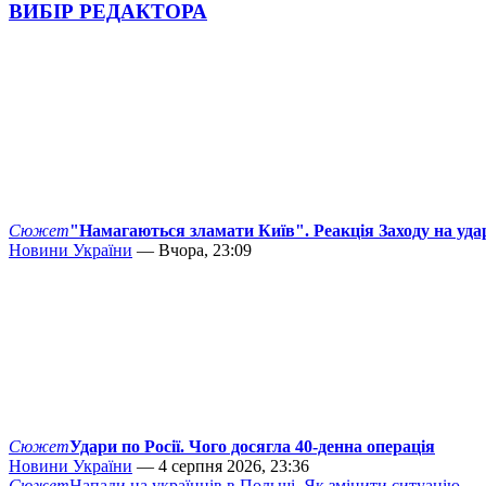
ВИБІР РЕДАКТОРА
Сюжет
"Намагаються зламати Київ". Реакція Заходу на уда
Новини України
— Вчора, 23:09
Сюжет
Удари по Росії. Чого досягла 40-денна операція
Новини України
— 4 серпня 2026, 23:36
Сюжет
Напади на українців в Польщі. Як змінити ситуацію