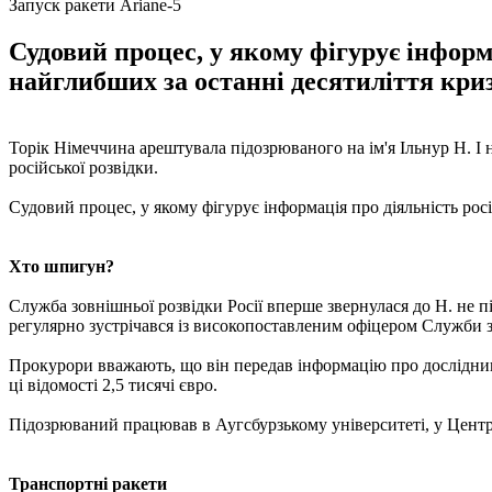
Запуск ракети Ariane-5
Судовий процес, у якому фігурує інформа
найглибших за останні десятиліття криз
Торік Німеччина арештувала підозрюваного на ім'я Ільнур Н. І 
російської розвідки.
Судовий процес, у якому фігурує інформація про діяльність росі
Хто шпигун?
Служба зовнішньої розвідки Росії вперше звернулася до Н. не п
регулярно зустрічався із високопоставленим офіцером Служби з
Прокурори вважають, що він передав інформацію про дослідницьк
ці відомості 2,5 тисячі євро.
Підозрюваний працював в Аугсбурзькому університеті, у Центрі
Транспортні ракети