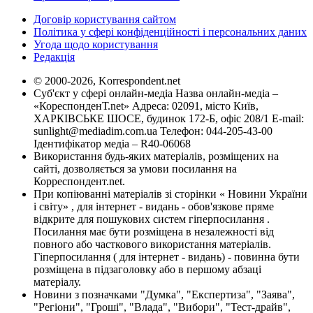
Договір користування сайтом
Політика у сфері конфіденційності і персональних даних
Угода щодо користування
Редакція
© 2000-2026, Korrespondent.net
Суб'єкт у сфері онлайн-медіа Назва онлайн-медіа –
«КореспонденТ.net» Адреса: 02091, місто Київ,
ХАРКІВСЬКЕ ШОСЕ, будинок 172-Б, офіс 208/1 E-mail:
sunlight@mediadim.com.ua
Телефон: 044-205-43-00
Ідентифікатор медіа – R40-06068
Використання будь-яких матеріалів, розміщених на
сайті, дозволяється за умови посилання на
Корреспондент.net.
При копіюванні матеріалів зі сторінки « Новини України
і світу» , для інтернет - видань - обов'язкове пряме
відкрите для пошукових систем гіперпосилання .
Посилання має бути розміщена в незалежності від
повного або часткового використання матеріалів.
Гіперпосилання ( для інтернет - видань) - повинна бути
розміщена в підзаголовку або в першому абзаці
матеріалу.
Новини з позначками "Думка", "Експертиза", "Заява",
"Регіони", "Гроші", "Влада", "Вибори", "Тест-драйв",