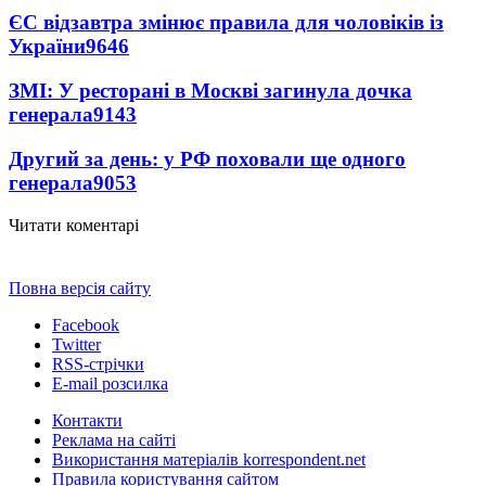
ЄС відзавтра змінює правила для чоловіків із
України
9646
ЗМІ: У ресторані в Москві загинула дочка
генерала
9143
Другий за день: у РФ поховали ще одного
генерала
9053
Читати коментарі
Повна версія сайту
Facebook
Twitter
RSS-стрічки
E-mail розсилка
Контакти
Реклама на сайті
Використання матеріалів korrespondent.net
Правила користування сайтом