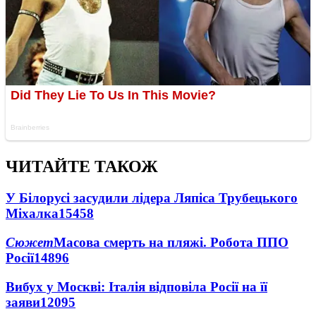
ЧИТАЙТЕ ТАКОЖ
У Білорусі засудили лідера Ляпіса Трубецького
Міхалка
15458
Сюжет
Масова смерть на пляжі. Робота ППО
Росії
14896
Вибух у Москві: Італія відповіла Росії на її
заяви
12095