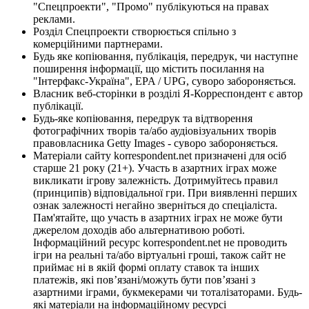
"Спецпроекти", "Промо" публікуються на правах
реклами.
Розділ Спецпроекти створюється спільно з
комерційними партнерами.
Будь яке копіювання, публікація, передрук, чи наступне
поширення інформації, що містить посилання на
"Інтерфакс-Україна", EPA / UPG, суворо забороняється.
Власник веб-сторінки в розділі Я-Корреспондент є автор
публікації.
Будь-яке копіювання, передрук та відтворення
фотографічних творів та/або аудіовізуальних творів
правовласника Getty Images - суворо забороняється.
Матеріали сайту korrespondent.net призначені для осіб
старше 21 року (21+). Участь в азартних іграх може
викликати ігрову залежність. Дотримуйтесь правил
(принципів) відповідальної гри. При виявленні перших
ознак залежності негайно зверніться до спеціаліста.
Пам'ятайте, що участь в азартних іграх не може бути
джерелом доходів або альтернативою роботі.
Інформаційний ресурс korrespondent.net не проводить
ігри на реальні та/або віртуальні гроші, також сайт не
приймає ні в якій формі оплату ставок та інших
платежів, які пов’язані/можуть бути пов’язані з
азартними іграми, букмекерами чи тоталізаторами. Будь-
які матеріали на інформаційному ресурсі