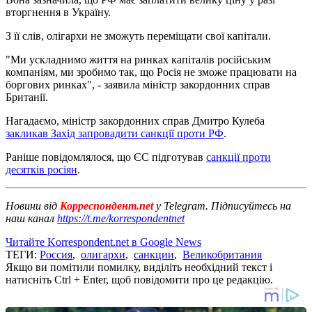
вторгнення в Україну.
З її слів, олігархи не зможуть переміщати свої капітали.
"Ми ускладнимо життя на ринках капіталів російським
компаніям, ми зробимо так, що Росія не зможе працювати на
боргових ринках", - заявила міністр закордонних справ
Британії.
Нагадаємо, міністр закордонних справ Дмитро Кулеба
закликав Захід запровадити санкції проти РФ
.
Раніше повідомлялося, що ЄС підготував
санкції проти
десятків росіян
.
Новини від
Корреспондент.net
у Telegram. Підписуйтесь на
наш канал
https://t.me/korrespondentnet
Читайте Korrespondent.net в Google News
ТЕГИ:
Россия
,
олигархи
,
санкции
,
Великобритания
Якщо ви помітили помилку, виділіть необхідний текст і
натисніть Ctrl + Enter, щоб повідомити про це редакцію.