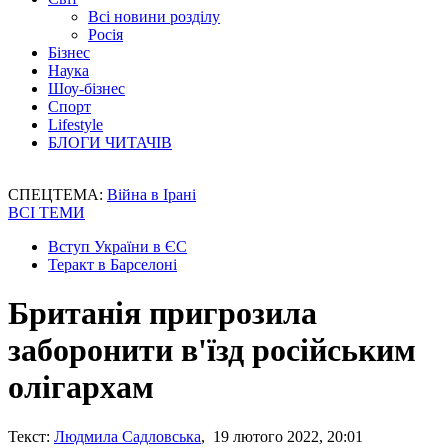
Всі новини розділу
Росія
Бізнес
Наука
Шоу-бізнес
Спорт
Lifestyle
БЛОГИ ЧИТАЧІВ
СПЕЦТЕМА:
Війна в Ірані
ВСІ ТЕМИ
Вступ України в ЄС
Теракт в Барселоні
Британія пригрозила
заборонити в'їзд російським
олігархам
Текст:
Людмила Садловська
, 19 лютого 2022, 20:01