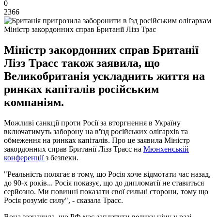
0
2366
Міністр закордонних справ Британії Лізз Трас
Міністр закордонних справ Британії
Лізз Трасс також заявила, що
Великобританія ускладнить життя на
ринках капіталів російським
компаніям.
Можливі санкції проти Росії за вторгнення в Україну
включатимуть заборону на в'їзд російських олігархів та
обмеження на ринках капіталів. Про це заявила Міністр
закордонних справ Британії Лізз Трасс на
Мюнхенській
конференції
з безпеки.
"Реальність полягає в тому, що Росія хоче відмотати час назад,
до 90-х років... Росія показує, що до дипломатії не ставиться
серйозно. Ми повинні показати свої сильні сторони, тому що
Росія розуміє силу", - сказала Трасс.
Вона зазначила, що РФ має заплатити велику ціну у разі