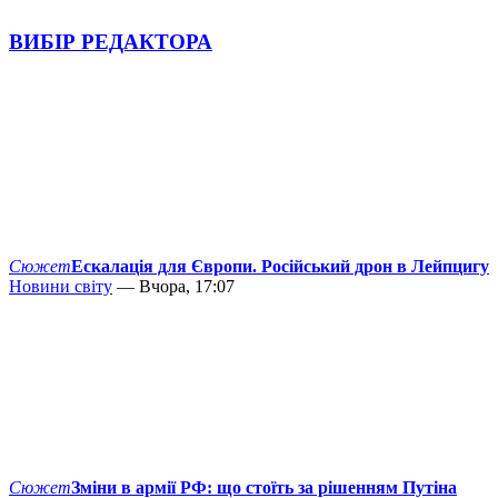
ВИБІР РЕДАКТОРА
Сюжет
Ескалація для Європи. Російський дрон в Лейпцигу
Новини світу
— Вчора, 17:07
Сюжет
Зміни в армії РФ: що стоїть за рішенням Путіна