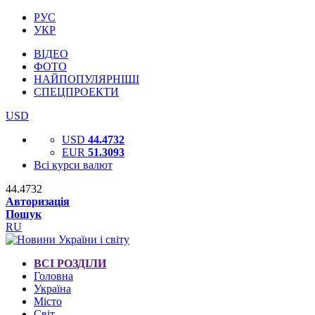
РУС
УКР
ВІДЕО
ФОТО
НАЙПОПУЛЯРНІШІ
СПЕЦПРОЕКТИ
USD
USD
44.4732
EUR
51.3093
Всі курси валют
44.4732
Авторизація
Пошук
RU
ВСІ РОЗДІЛИ
Головна
Україна
Місто
Світ