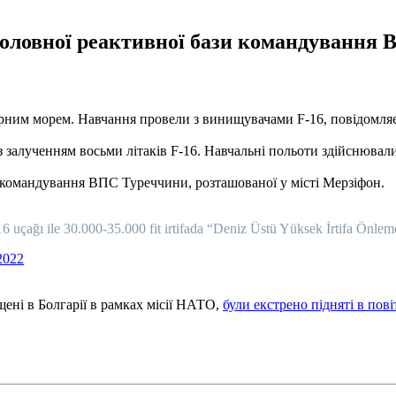
 головної реактивної бази командування 
орним морем. Навчання провели з винищувачами F-16, повідомля
залученням восьми літаків F-16. Навчальні польоти здійснювалися
зи командування ВПС Туреччини, розташованої у місті Мерзіфон.
 uçağı ile 30.000-35.000 fit irtifada “Deniz Üstü Yüksek İrtifa Önleme
2022
щені в Болгарії в рамках місії НАТО,
були екстрено підняті в пов