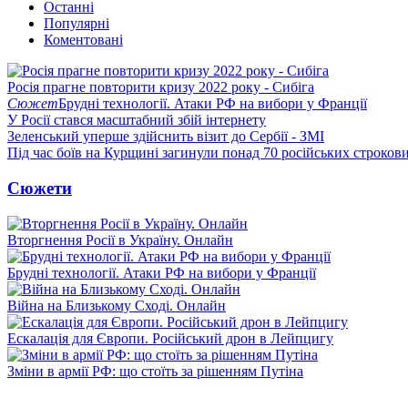
Останні
Популярні
Коментовані
Росія прагне повторити кризу 2022 року - Сибіга
Сюжет
Брудні технології. Атаки РФ на вибори у Франції
У Росії стався масштабний збій інтернету
Зеленський уперше здійснить візит до Сербії - ЗМІ
Під час боїв на Курщині загинули понад 70 російських строкови
Сюжети
Вторгнення Росії в Україну. Онлайн
Брудні технології. Атаки РФ на вибори у Франції
Війна на Близькому Сході. Онлайн
Ескалація для Європи. Російський дрон в Лейпцигу
Зміни в армії РФ: що стоїть за рішенням Путіна