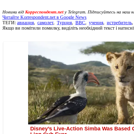
Новини від
Корреспондент.net
у Telegram. Підписуйтесь на наш 
Читайте Korrespondent.net в Google News
ТЕГИ:
авиация
,
самолет
,
Турция
,
ВВС
,
учения
,
истребитель
Якщо ви помітили помилку, виділіть необхідний текст і натисніт