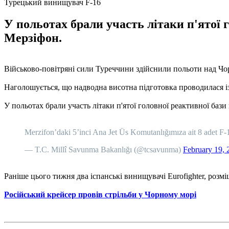
Турецький винищувач F-16
У польотах брали участь літаки п'ятої
Мерзіфон.
Військово-повітряні сили Туреччини здійснили польоти над Ч
Наголошується, що надводна висотна підготовка проводилася із 
У польотах брали участь літаки п'ятої головної реактивної ба
Merzifon’daki 5’inci Ana Jet Üs Komutanlığımıza ait 8 adet F-16
— T.C. Millî Savunma Bakanlığı (@tcsavunma)
February 19, 
Раніше цього тижня два іспанські винищувачі Eurofighter, розмі
Російський крейсер провів стрільби у Чорному морі