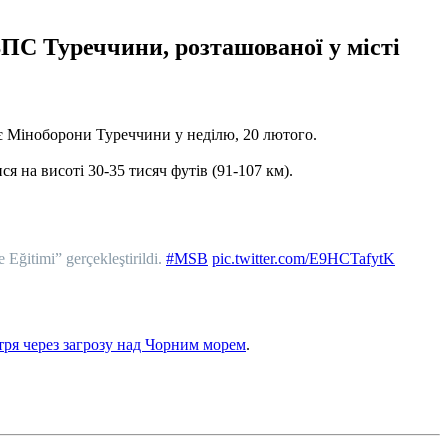
ВПС Туреччини, розташованої у місті
є Міноборони Туреччини у неділю, 20 лютого.
 на висоті 30-35 тисяч футів (91-107 км).
 Eğitimi” gerçekleştirildi.
#MSB
pic.twitter.com/E9HCTafytK
ітря через загрозу над Чорним морем
.