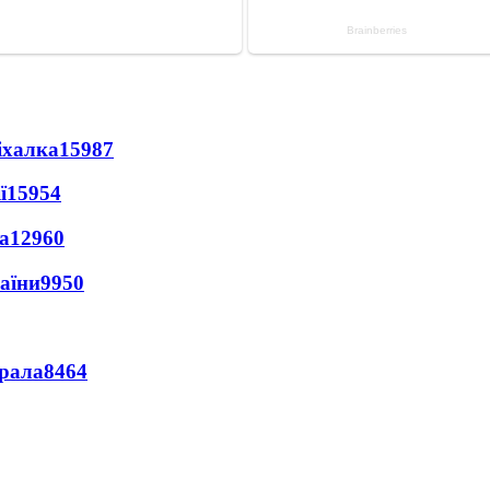
іхалка
15987
ї
15954
а
12960
раїни
9950
ерала
8464