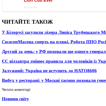
ЧИТАЙТЕ ТАКОЖ
У Білорусі засудили лідера Ляпіса Трубецького М
Сюжет
Масова смерть на пляжі. Робота ППО Росі
Другий за день: у РФ поховали ще одного генерал
ЄС відзавтра змінює правила для чоловіків із Ук
Залужний: Україна не вступить до НАТО
8606
Вибух у ресторані: у Москві таємно поховали ген
Читати коментарі
Новини світу