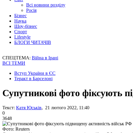
Всі новини розділу
Росія
Бізнес
Наука
Шоу-бізнес
Спорт
Lifestyle
БЛОГИ ЧИТАЧІВ
СПЕЦТЕМА:
Війна в Ірані
ВСІ ТЕМИ
Вступ України в ЄС
Теракт в Барселоні
Супутникові фото фіксують п
Текст:
Катя Юськів
, 21 лютого 2022, 11:40
0
3648
Фото: Reuters