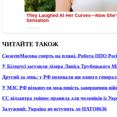
ЧИТАЙТЕ ТАКОЖ
Сюжет
Масова смерть на пляжі. Робота ППО Росі
У Білорусі засудили лідера Ляпіса Трубецького М
Другий за день: у РФ поховали ще одного генерал
У МЗС РФ відкинули можливість завершення вій
ЄС відзавтра змінює правила для чоловіків із Ук
Залужний: Україна не вступить до НАТО
8636