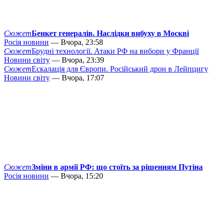
Сюжет
Бенкет генералів. Наслідки вибуху в Москві
Росія новини
— Вчора, 23:58
Сюжет
Брудні технології. Атаки РФ на вибори у Франції
Новини світу
— Вчора, 23:39
Сюжет
Ескалація для Європи. Російський дрон в Лейпцигу
Новини світу
— Вчора, 17:07
Сюжет
Зміни в армії РФ: що стоїть за рішенням Путіна
Росія новини
— Вчора, 15:20