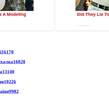
ї
16170
іхалка
16028
а
13140
ни
10226
раїни
9982