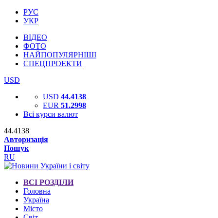
РУС
УКР
ВІДЕО
ФОТО
НАЙПОПУЛЯРНІШІ
СПЕЦПРОЕКТИ
USD
USD
44.4138
EUR
51.2998
Всі курси валют
44.4138
Авторизація
Пошук
RU
ВСІ РОЗДІЛИ
Головна
Україна
Місто
Світ