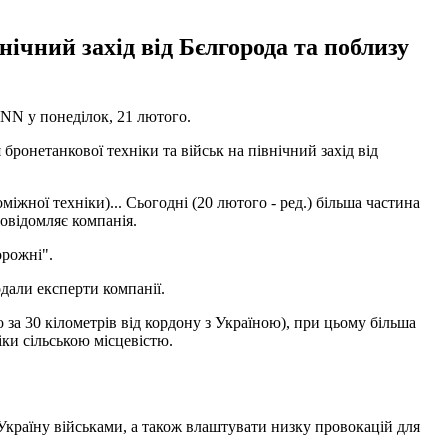
нічний захід від Бєлгорода та поблизу
NN у понеділок, 21 лютого.
ронетанкової техніки та військ на північний захід від
міжної техніки)... Сьогодні (20 лютого - ред.) більша частина
повідомляє компанія.
орожні".
одали експерти компанії.
 за 30 кілометрів від кордону з Україною), при цьому більша
ки сільською місцевістю.
 Україну військами, а також влаштувати низку провокацій для