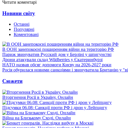
Читати коментарі
Новини світу
Останні
Популярні
Коментовані
В ООН занепокоєні поширенням війни на територію РФ
Париж звинуватив Русский дом у Берліні у шпигунстві
Дрони атакували склад Wildberries у Єкатеринбурзі
НАТО назвав обсяг допомоги Києву на 2026-2027 роки
Росія обурилася новими санкціями і звинуватила Британію у "в
Сюжети
Вторгнення Росії в Україну. Онлайн
Підсумки 06.08: Санкції проти РФ і дрон у Лейпцигу
Війна на Близькому Сході. Онлайн