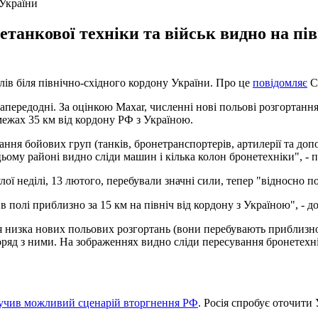
 України
танкової техніки та військ видно на пів
лів біля північно-східного кордону України. Про це
повідомляє
С
редодні. За оцінкою Maxar, численні нові польові розгортання б
межах 35 км від кордону РФ з Україною.
ання бойових груп (танків, бронетранспортерів, артилерії та допо
цьому районі видно сліди машин і кілька колон бронетехніки", - 
ої неділі, 13 лютого, перебували значні сили, тепер "відносно п
 в полі приблизно за 15 км на північ від кордону з Україною", - д
ся низка нових польових розгортань (вони перебувають приблизно
поряд з ними. На зображеннях видно сліди пересування бронетехні
вучив можливий сценарій вторгнення РФ
. Росія спробує оточити