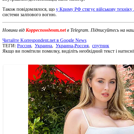
Також повідомлялося, що
у Криму РФ стягує військову техніку 
системи залпового вогню.
Новини від
Корреспондент.net
в Telegram. Підписуйтесь на на
Читайте Korrespondent.net в Google News
ТЕГИ:
Россия
,
Украина
,
Украина-Россия
,
спутник
Якщо ви помітили помилку, виділіть необхідний текст і натисніт