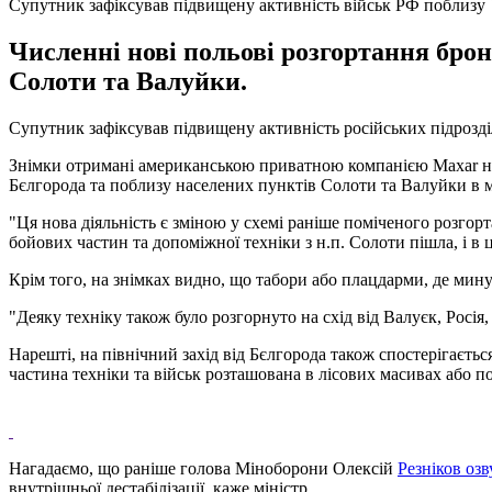
Супутник зафіксував підвищену активність військ РФ поблизу
Численні нові польові розгортання броне
Солоти та Валуйки.
Супутник зафіксував підвищену активність російських підрозді
Знімки отримані американською приватною компанією Maxar напе
Бєлгорода та поблизу населених пунктів Солоти та Валуйки в 
"Ця нова діяльність є зміною у схемі раніше поміченого розгорт
бойових частин та допоміжної техніки з н.п. Солоти пішла, і в 
Крім того, на знімках видно, що табори або плацдарми, де минул
"Деяку техніку також було розгорнуто на схід від Валуєк, Росія,
Нарешті, на північний захід від Бєлгорода також спостерігаєть
частина техніки та військ розташована в лісових масивах або 
Нагадаємо, що раніше голова Міноборони Олексій
Резніков оз
внутрішньої дестабілізації, каже міністр.