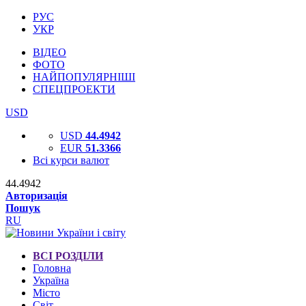
РУС
УКР
ВІДЕО
ФОТО
НАЙПОПУЛЯРНІШІ
СПЕЦПРОЕКТИ
USD
USD
44.4942
EUR
51.3366
Всі курси валют
44.4942
Авторизація
Пошук
RU
ВСІ РОЗДІЛИ
Головна
Україна
Місто
Світ