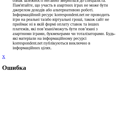
ознак залежності негайно зверніться до спеціаліста.
Пам'ятайте, що участь в азартних іграх не може бути
джерелом доходів або альтернативою роботі.
Інформаційний ресурс korrespondent.net не проводить
ігри на реальні та/або віртуальні гроші, також сайт не
приймає ні в якій формі оплату ставок та інших
платежів, які пов’язані/можуть бути пов’язані з
азартними іграми, букмекерами чи тоталізаторами. Будь-
які матеріали на інформаційному ресурсі
korrespondent.net публікуються виключно в
інформаційних цілях.
X
Ошибка