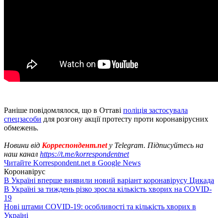
Раніше повідомлялося, що в Оттаві
поліція застосувала
спецзасоби
для розгону акції протесту проти коронавірусних
обмежень.
Новини від
Корреспондент.net
у Telegram. Підписуйтесь на
наш канал
https://t.me/korrespondentnet
Читайте Korrespondent.net в Google News
Коронавірус
В Україні вперше виявили новий варіант коронавірусу Цикада
В Україні за тиждень різко зросла кількість хворих на COVID-
19
Нові штами COVID-19: особливості та кількість хворих в
Україні