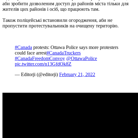
аби зробити дозволеним доступ до районів міста тільки для
жителів цих районів і осіб, що працюють там.
Також поліцейські встановили огородження, аби не
пропустити протестувальників на очищену територію.
#Canada
protests: Ottawa Police says more protesters
could face arrest
#CanadaTruckers
#CanadaFreedomConvoy
@OttawaPolice
pic.twitter.com/n13GfdOk8Z
— Editorji (@editorji)
February 21, 2022