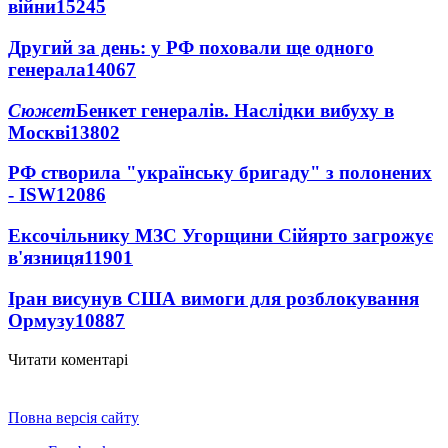
війни
15245
Другий за день: у РФ поховали ще одного
генерала
14067
Сюжет
Бенкет генералів. Наслідки вибуху в
Москві
13802
РФ створила "українську бригаду" з полонених
- ISW
12086
Ексочільнику МЗС Угорщини Сійярто загрожує
в'язниця
11901
Іран висунув США вимоги для розблокування
Ормузу
10887
Читати коментарі
Повна версія сайту