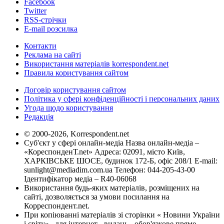
Facebook
Twitter
RSS-стрічки
E-mail розсилка
Контакти
Реклама на сайті
Використання матеріалів korrespondent.net
Правила користування сайтом
Договір користування сайтом
Політика у сфері конфіденційності і персональних даних
Угода щодо користування
Редакція
© 2000-2026, Korrespondent.net
Суб'єкт у сфері онлайн-медіа Назва онлайн-медіа –
«КореспонденТ.net» Адреса: 02091, місто Київ,
ХАРКІВСЬКЕ ШОСЕ, будинок 172-Б, офіс 208/1 E-mail:
sunlight@mediadim.com.ua
Телефон: 044-205-43-00
Ідентифікатор медіа – R40-06068
Використання будь-яких матеріалів, розміщених на
сайті, дозволяється за умови посилання на
Корреспондент.net.
При копіюванні матеріалів зі сторінки « Новини України
і світу» , для інтернет - видань - обов'язкове пряме