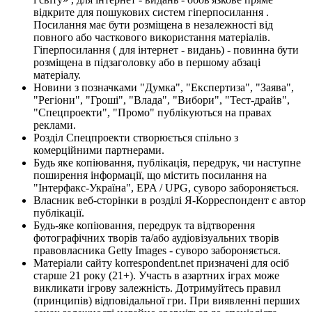
відкрите для пошукових систем гіперпосилання .
Посилання має бути розміщена в незалежності від
повного або часткового використання матеріалів.
Гіперпосилання ( для інтернет - видань) - повинна бути
розміщена в підзаголовку або в першому абзаці
матеріалу.
Новини з позначками "Думка", "Експертиза", "Заява",
"Регіони", "Гроші", "Влада", "Вибори", "Тест-драйв",
"Спецпроекти", "Промо" публікуються на правах
реклами.
Розділ Спецпроекти створюється спільно з
комерційними партнерами.
Будь яке копіювання, публікація, передрук, чи наступне
поширення інформації, що містить посилання на
"Інтерфакс-Україна", EPA / UPG, суворо забороняється.
Власник веб-сторінки в розділі Я-Корреспондент є автор
публікації.
Будь-яке копіювання, передрук та відтворення
фотографічних творів та/або аудіовізуальних творів
правовласника Getty Images - суворо забороняється.
Матеріали сайту korrespondent.net призначені для осіб
старше 21 року (21+). Участь в азартних іграх може
викликати ігрову залежність. Дотримуйтесь правил
(принципів) відповідальної гри. При виявленні перших