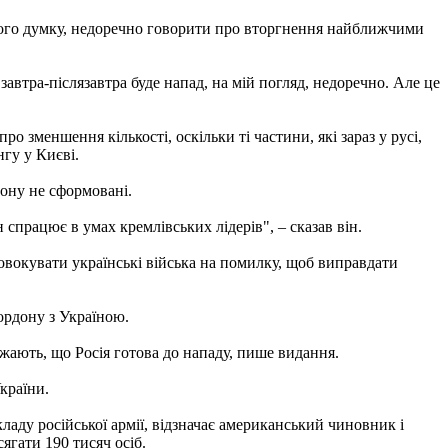
 його думку, недоречно говорити про вторгнення найближчими
втра-післязавтра буде напад, на мій погляд, недоречно. Але це
о зменшення кількості, оскільки ті частини, які зараз у русі,
нгу у Києві.
дону не сформовані.
 спрацює в умах кремлівських лідерів", – сказав він.
ровокувати українські війська на помилку, щоб виправдати
ордону з Україною.
ажають, що Росія готова до нападу, пише видання.
країни.
аду російської армії, відзначає американський чиновник і
ягати 190 тисяч осіб.