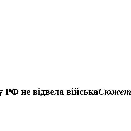
 РФ не відвела війська
Сюже