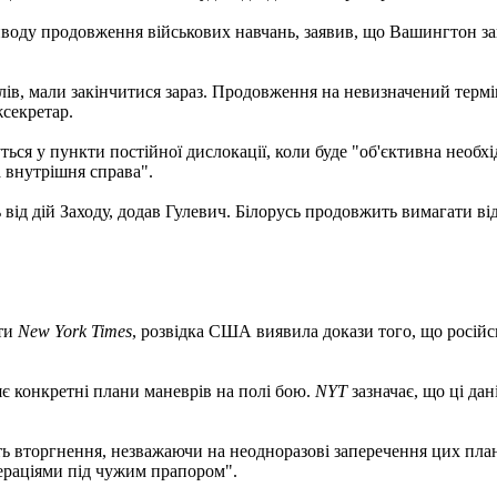
оду продовження військових навчань, заявив, що Вашингтон занеп
лів, мали закінчитися зараз. Продовження на невизначений термін
секретар.
уться у пункти постійної дислокації, коли буде "об'єктивна необ
а внутрішня справа".
 від дій Заходу, додав Гулевич. Білорусь продовжить вимагати 
ети
New York Times
, розвідка США виявила докази того, що російсь
є конкретні плани маневрів на полі бою.
NYT
зазначає, що ці да
ь вторгнення, незважаючи на неодноразові заперечення цих пла
пераціями під чужим прапором".