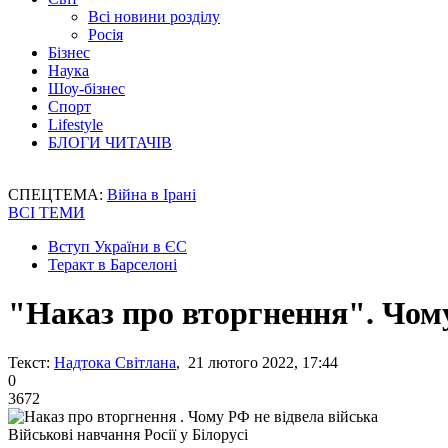
Всі новини розділу
Росія
Бізнес
Наука
Шоу-бізнес
Спорт
Lifestyle
БЛОГИ ЧИТАЧІВ
СПЕЦТЕМА:
Війна в Ірані
ВСІ ТЕМИ
Вступ України в ЄС
Теракт в Барселоні
"Наказ про вторгнення". Чому
Текст:
Надтока Світлана
, 21 лютого 2022, 17:44
0
3672
Військові навчання Росії у Білорусі