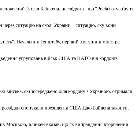
окоєний. З слів Блінкена, це свідчить, що "Росія готує ґрунт
 через ситуацію на сході України – ситуацію, яку вони
хідність". Начальник Генштабу, перший заступник міністра
відведення угруповань військ США та НАТО від кордонів
кі війська, які зосереджено біля кордону з Україною, отримали
ні розвідки спонукали президента США Джо Байдена заявити,
нів Москвою, Блінкен вказав, що як виправдання вторгнення