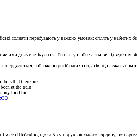
осійські солдати перебувають у важких умовах: сплять у набитих
жчими днями очікується або наступ, або часткове відведення вій
к стверджується, зображено російських солдатів, що лежать покото
thers that there are
een at the train
o buy food for
VzCQ
рні міста Шебекіно, що за 5 км від українського кордону, розгорн