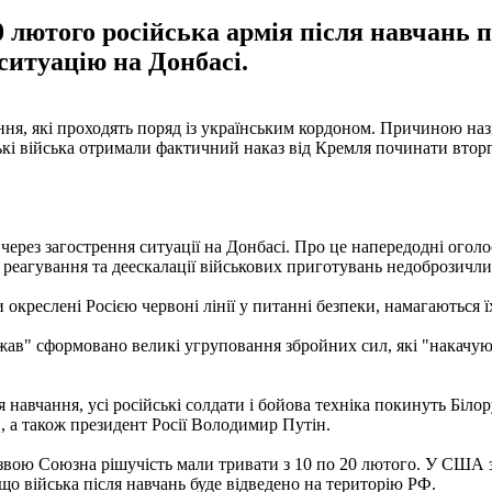
0 лютого російська армія після навчань 
ситуацію на Донбасі.
ння, які проходять поряд із українським кордоном. Причиною наз
ькі війська отримали фактичний наказ від Кремля починати втор
через загострення ситуації на Донбасі. Про це напередодні оголо
 реагування та деескалації військових приготувань недоброзичл
и окреслені Росією червоні лінії у питанні безпеки, намагаються 
ржав" сформовано великі угруповання збройних сил, які "накачу
 навчання, усі російські солдати і бойова техніка покинуть Білор
, а також президент Росії Володимир Путін.
 назвою Союзна рішучість мали тривати з 10 по 20 лютого. У США
що війська після навчань буде відведено на територію РФ.