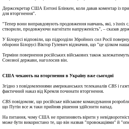
Держсекретар США Ентоні Блінкен, коли давав коментар із прив
для вторгнення".
"Тепер вони виправдовують продовження навчань, які, з їхніх с
створили, продовжуючи нагнітати напруженість", – сказав держ
У Білорусі відповіли, що підрозділи Збройних сил Росії поверн
оборони Білорусі Віктор Гулевич відзначив, що "це цілком наш
Терміни повернення російських військових також залежатимуть
Союзної держави, наголосив він.
США чекають на вторгнення в Україну вже сьогодні
Згідно з повідомленнями американських телеканалів
CBS
і газ
фактичний наказ від Кремля починати вторгнення.
CBS
повідомляє, що російське військове командування розробля
що Путін все ж таки прийняв рішення здійснити напад.
На питання, чому США не припиняють вірити у невідворотніст
може бути використано те, що він назвав "провокаціями" й "о