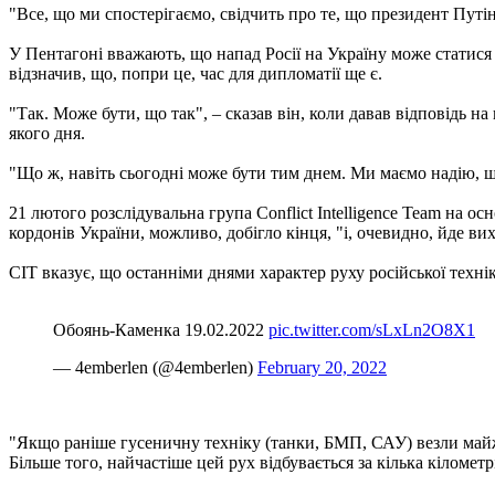
"Все, що ми спостерігаємо, свідчить про те, що президент Путі
У Пентагоні вважають, що напад Росії на Україну може статися
відзначив, що, попри це, час для дипломатії ще є.
"Так. Може бути, що так", – сказав він, коли давав відповідь 
якого дня.
"Що ж, навіть сьогодні може бути тим днем. Ми маємо надію, щ
21 лютого розслідувальна група Conflict Intelligence Team на осн
кордонів України, можливо, добігло кінця, "і, очевидно, йде ви
CIT вказує, що останніми днями характер руху російської технік
Обоянь-Каменка 19.02.2022
pic.twitter.com/sLxLn2O8X1
— 4emberlen (@4emberlen)
February 20, 2022
"Якщо раніше гусеничну техніку (танки, БМП, САУ) везли майж
Більше того, найчастіше цей рух відбувається за кілька кілометр