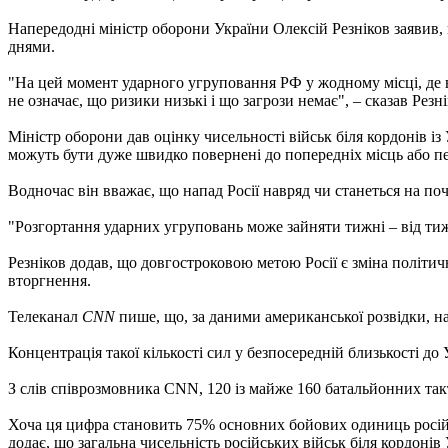
Напередодні міністр оборони України Олексій Резніков заявив
днями.
"На цей момент ударного угруповання РФ у жодному місці, де в
не означає, що ризики низькі і що загрози немає", – сказав Рез
Міністр оборони дав оцінку чисельності військ біля кордонів із 
можуть бути дуже швидко повернені до попередніх місць або пер
Водночас він вважає, що напад Росії навряд чи станеться на по
"Розгортання ударних угруповань може зайняти тижні – від тижня
Резніков додав, що довгостроковою метою Росії є зміна політич
вторгнення.
Телеканал
CNN
пише, що, за даними американської розвідки, н
Концентрація такої кількості сил у безпосередній близькості до
З слів співрозмовника CNN, 120 із майже 160 батальйонних так
Хоча ця цифра становить 75% основних бойових одиниць російсь
додає, що загальна чисельність російських військ біля кордонів