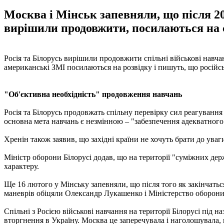
Москва і Мінськ запевняли, що після 2
вирішили продовжити, посилаються на 
Росія та Білорусь вирішили продовжити спільні військові навча
американські ЗМІ посилаються на розвідку і пишуть, що російс
"Об'єктивна необхідність" продовження навчань
Росія та Білорусь продовжать спільну перевірку сил реагування 
основна мета навчань є незмінною – "забезпечення адекватного
Хренін також заявив, що західні країни не хочуть брати до уваг
Міністр оборони Білорусі додав, що на території "суміжних де
характеру.
Ще 16 лютого у Мінську запевняли, що після того як закінчаться
маневрів обіцяли Олександр Лукашенко і Міністерство оборони
Спільні з Росією військові навчання на території Білорусі під
вторгнення в Україну. Москва це заперечувала і наголошувала, 