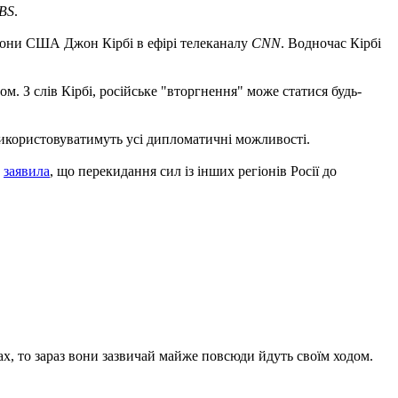
BS
.
орони США Джон Кірбі в ефірі телеканалу
CNN
. Водночас Кірбі
м. З слів Кірбі, російське "вторгнення" може статися будь-
 використовуватимуть усі дипломатичні можливості.
,
заявила
, що перекидання сил із інших регіонів Росії до
, то зараз вони зазвичай майже повсюди йдуть своїм ходом.