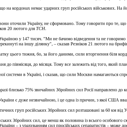
, що на кордонах немає ударних груп російських військових. На
они оточили Україну, не сформовано. Тому говорити про те, що за
ніков 20 лютого для
ТСН
.
Україною у 147 тисяч. "Ми не бачимо відведення та не говоримо пр
екинуті на іншу ділянку", – сказав Резніков 21 лютого на брифі
чатку цього тижня, бо, за його даними, сили вторгнення біля кор
 до півмісяця, до місяця. Тому все залежить від того, який план
ної системи в Україні, і сказав, що сили Москви намагаються сп
аразі близько 75% звичайних Збройних сил Росії направлено до к
 України є дуже незвичайною, і це одна із причин, з якої США вв
тичних груп російських Збройних сил розташовані за 60 км від У
ких Збройних сил, це менш як половина із всього особового скл
 України – з урахуванням сил просійських сепаратистів – може дос