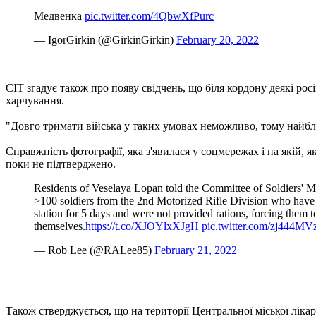
Медвенка
pic.twitter.com/4QbwXfPurc
— IgorGirkin (@GirkinGirkin)
February 20, 2022
CIT згадує також про появу свідчень, що біля кордону деякі р
харчування.
"Довго тримати війська у таких умовах неможливо, тому найбли
Справжність фотографії, яка з'явилася у соцмережах і на якій, я
поки не підтверджено.
Residents of Veselaya Lopan told the Committee of Soldiers' Mo
>100 soldiers from the 2nd Motorized Rifle Division who have b
station for 5 days and were not provided rations, forcing them t
themselves.
https://t.co/XJOYlxXJgH
pic.twitter.com/zj444M
— Rob Lee (@RALee85)
February 21, 2022
Також стверджується, що на території Центральної міської ліка