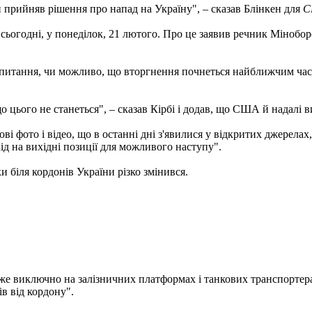
н прийняв рішення про напад на Україну", – сказав Блінкен для
C
 сьогодні, у понеділок, 21 лютого. Про це заявив речник Міноб
на питання, чи можливо, що вторгнення почнеться найближчим часо
о цього не станеться", – сказав Кірбі і додав, що США й надалі
ові фото і відео, що в останні дні з'явилися у відкритих джерелах
хід на вихідні позиції для можливого наступу".
и біля кордонів України різко змінився.
е виключно на залізничних платформах і танкових транспортерах
ів від кордону".