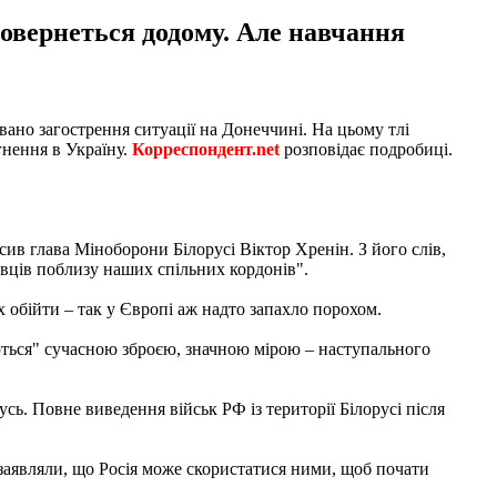
повернеться додому. Але навчання
вано загострення ситуації на Донеччині. На цьому тлі
гнення в Україну.
Корреспондент.net
розповідає подробиці.
сив глава Міноборони Білорусі Віктор Хренін. З його слів,
ивців поблизу наших спільних кордонів".
їх обійти – так у Європі аж надто запахло порохом.
ються" сучасною зброєю, значною мірою – наступального
усь. Повне виведення військ РФ із території Білорусі після
 заявляли, що Росія може скористатися ними, щоб почати