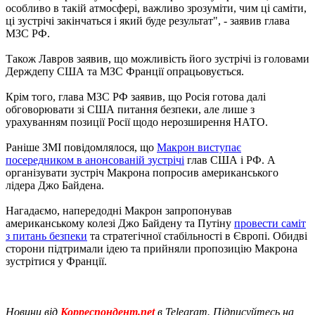
особливо в такій атмосфері, важливо зрозуміти, чим ці саміти,
ці зустрічі закінчаться і який буде результат", - заявив глава
МЗС РФ.
Також Лавров заявив, що можливість його зустрічі із головами
Держдепу США та МЗС Франції опрацьовується.
Крім того, глава МЗС РФ заявив, що Росія готова далі
обговорювати зі США питання безпеки, але лише з
урахуванням позиції Росії щодо нерозширення НАТО.
Раніше ЗМІ повідомлялося, що
Макрон виступає
посередником в анонсованій зустрічі
глав США і РФ. А
організувати зустріч Макрона попросив американського
лідера Джо Байдена.
Нагадаємо, напередодні Макрон запропонував
американському колезі Джо Байдену та Путіну
провести саміт
з питань безпеки
та стратегічної стабільності в Європі. Обидві
сторони підтримали ідею та прийняли пропозицію Макрона
зустрітися у Франції.
Новини від
Корреспондент.net
в Telegram. Підписуйтесь на