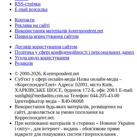
RSS-стрічки
E-mail розсилка
Контакти
Реклама на сайті
Використання матеріалів korrespondent.net
Правила користування сайтом
Договір користування сайтом
Політика у сфері конфіденційності і персональних даних
Угода щодо користування
Редакція
© 2000-2026, Korrespondent.net
Суб'єкт у сфері онлайн-медіа Назва онлайн-медіа –
«КореспонденТ.net» Адреса: 02091, місто Київ,
ХАРКІВСЬКЕ ШОСЕ, будинок 172-Б, офіс 208/1 E-mail:
sunlight@mediadim.com.ua
Телефон: 044-205-43-00
Ідентифікатор медіа – R40-06068
Використання будь-яких матеріалів, розміщених на
сайті, дозволяється за умови посилання на
Корреспондент.net.
При копіюванні матеріалів зі сторінки « Новини України
і світу» , для інтернет - видань - обов'язкове пряме
відкрите для пошукових систем гіперпосилання .