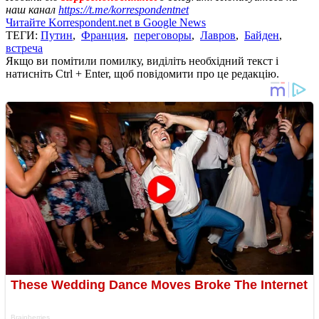
наш канал
https://t.me/korrespondentnet
Читайте Korrespondent.net в Google News
ТЕГИ:
Путин
,
Франция
,
переговоры
,
Лавров
,
Байден
,
встреча
Якщо ви помітили помилку, виділіть необхідний текст і
натисніть Ctrl + Enter, щоб повідомити про це редакцію.