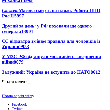
Міхалка
15999
Сюжет
Масова смерть на пляжі. Робота ППО
Росії
15997
Другий за день: у РФ поховали ще одного
генерала
13001
ЄС відзавтра змінює правила для чоловіків із
України
9953
У МЗС РФ відкинули можливість завершення
війни
8879
Залужний: Україна не вступить до НАТО
8612
Читати коментарі
Повна версія сайту
Facebook
Twitter