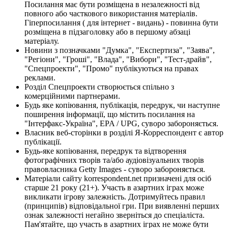
Посилання має бути розміщена в незалежності від
повного або часткового використання матеріалів.
Гіперпосилання ( для інтернет - видань) - повинна бути
розміщена в підзаголовку або в першому абзаці
матеріалу.
Новини з позначками "Думка", "Експертиза", "Заява",
"Регіони", "Гроші", "Влада", "Вибори", "Тест-драйв",
"Спецпроекти", "Промо" публікуються на правах
реклами.
Розділ Спецпроекти створюється спільно з
комерційними партнерами.
Будь яке копіювання, публікація, передрук, чи наступне
поширення інформації, що містить посилання на
"Інтерфакс-Україна", EPA / UPG, суворо забороняється.
Власник веб-сторінки в розділі Я-Корреспондент є автор
публікації.
Будь-яке копіювання, передрук та відтворення
фотографічних творів та/або аудіовізуальних творів
правовласника Getty Images - суворо забороняється.
Матеріали сайту korrespondent.net призначені для осіб
старше 21 року (21+). Участь в азартних іграх може
викликати ігрову залежність. Дотримуйтесь правил
(принципів) відповідальної гри. При виявленні перших
ознак залежності негайно зверніться до спеціаліста.
Пам'ятайте, що участь в азартних іграх не може бути