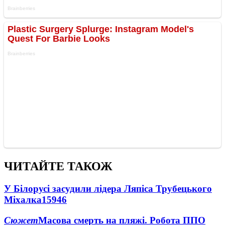
ЧИТАЙТЕ ТАКОЖ
У Білорусі засудили лідера Ляпіса Трубецького
Міхалка
15946
Сюжет
Масова смерть на пляжі. Робота ППО