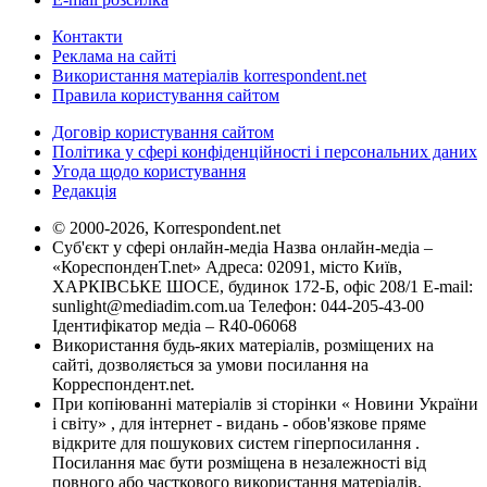
Контакти
Реклама на сайті
Використання матеріалів korrespondent.net
Правила користування сайтом
Договір користування сайтом
Політика у сфері конфіденційності і персональних даних
Угода щодо користування
Редакція
© 2000-2026, Korrespondent.net
Суб'єкт у сфері онлайн-медіа Назва онлайн-медіа –
«КореспонденТ.net» Адреса: 02091, місто Київ,
ХАРКІВСЬКЕ ШОСЕ, будинок 172-Б, офіс 208/1 E-mail:
sunlight@mediadim.com.ua
Телефон: 044-205-43-00
Ідентифікатор медіа – R40-06068
Використання будь-яких матеріалів, розміщених на
сайті, дозволяється за умови посилання на
Корреспондент.net.
При копіюванні матеріалів зі сторінки « Новини України
і світу» , для інтернет - видань - обов'язкове пряме
відкрите для пошукових систем гіперпосилання .
Посилання має бути розміщена в незалежності від
повного або часткового використання матеріалів.