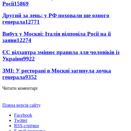
Росії
15869
Другий за день: у РФ поховали ще одного
генерала
12771
Вибух у Москві: Італія відповіла Росії на її
заяви
12274
ЄС відзавтра змінює правила для чоловіків із
України
9922
ЗМІ: У ресторані в Москві загинула дочка
генерала
9352
Читати коментарі
Повна версія сайту
Facebook
Twitter
RSS-стрічки
E-mail розсилка