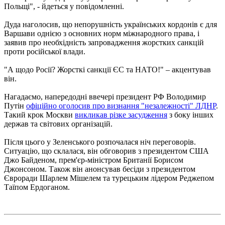
Польщі", - йдеться у повідомленні.
Дуда наголосив, що непорушність українських кордонів є для
Варшави однією з основних норм міжнародного права, і
заявив про необхідність запровадження жорстких санкцій
проти російської влади.
"А щодо Росії? Жорсткі санкції ЄС та НАТО!" – акцентував
він.
Нагадаємо, напередодні ввечері президент РФ Володимир
Путін
офіційно оголосив про визнання "незалежності" ЛДНР
.
Такий крок Москви
викликав різке засудження
з боку інших
держав та світових організацій.
Після цього у Зеленського розпочалася ніч переговорів.
Ситуацію, що склалася, він обговорив з президентом США
Джо Байденом, прем'єр-міністром Британії Борисом
Джонсоном. Також він анонсував бесіди з президентом
Євроради Шарлем Мішелем та турецьким лідером Реджепом
Таїпом Ердоганом.