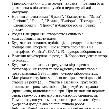
Гіперпосилання ( для інтернет - видань) - повинна бути
розміщена в підзаголовку або в першому абзаці
матеріалу.
Новини з позначками "Думка", "Експертиза", "Заява",
"Регіони", "Гроші", "Влада", "Вибори", "Тест-драйв",
"Спецпроекти", "Промо" публікуються на правах
реклами.
Розділ Спецпроекти створюється спільно з
комерційними партнерами.
Будь яке копіювання, публікація, передрук, чи наступне
поширення інформації, що містить посилання на
"Інтерфакс-Україна", EPA / UPG, суворо забороняється.
Власник веб-сторінки в розділі Я-Корреспондент є автор
публікації.
Будь-яке копіювання, передрук та відтворення
фотографічних творів та/або аудіовізуальних творів
правовласника Getty Images - суворо забороняється.
Матеріали сайту korrespondent.net призначені для осіб
старше 21 року (21+). Участь в азартних іграх може
викликати ігрову залежність. Дотримуйтесь правил
(принципів) відповідальної гри. При виявленні перших
ознак залежності негайно зверніться до спеціаліста.
Пам'ятайте, що участь в азартних іграх не може бути
джерелом доходів або альтернативою роботі.
Інформаційний ресурс korrespondent.net не проводить