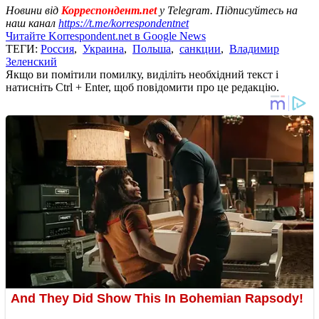
Новини від
Корреспондент.net
у Telegram. Підписуйтесь на
наш канал
https://t.me/korrespondentnet
Читайте Korrespondent.net в Google News
ТЕГИ:
Россия
,
Украина
,
Польша
,
санкции
,
Владимир
Зеленский
Якщо ви помітили помилку, виділіть необхідний текст і
натисніть Ctrl + Enter, щоб повідомити про це редакцію.