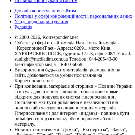
Правила користування сайтом
Договір користування сайтом
Політика у сфері конфіденційності і персональних даних
Угода щодо користування
Редакція
© 2000-2026, Korrespondent.net
Суб'єкт у сфері онлайн-медіа Назва онлайн-медіа –
«КореспонденТ.net» Адреса: 02091, місто Київ,
ХАРКІВСЬКЕ ШОСЕ, будинок 172-Б, офіс 208/1 E-mail:
sunlight@mediadim.com.ua
Телефон: 044-205-43-00
Ідентифікатор медіа – R40-06068
Використання будь-яких матеріалів, розміщених на
сайті, дозволяється за умови посилання на
Корреспондент.net.
При копіюванні матеріалів зі сторінки « Новини України
і світу» , для інтернет - видань - обов'язкове пряме
відкрите для пошукових систем гіперпосилання .
Посилання має бути розміщена в незалежності від
повного або часткового використання матеріалів.
Гіперпосилання ( для інтернет - видань) - повинна бути
розміщена в підзаголовку або в першому абзаці
матеріалу.
Новини з позначками "Думка", "Експертиза", "Заява",
"Регіони", "Гроші", "Влада", "Вибори", "Тест-драйв",