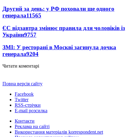
Другий за день: у РФ поховали ще одного
генерала
11565
ЄС відзавтра змінює правила для чоловіків із
України
9757
ЗМІ: У ресторані в Москві загинула дочка
генерала
9204
Читати коментарі
Повна версія сайту
Facebook
Twitter
RSS-стрічки
E-mail розсилка
Контакти
Реклама на сайті
Використання матеріалів korrespondent.net