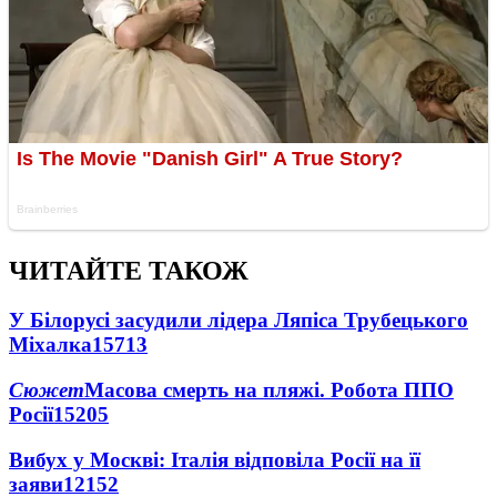
ЧИТАЙТЕ ТАКОЖ
У Білорусі засудили лідера Ляпіса Трубецького
Міхалка
15713
Сюжет
Масова смерть на пляжі. Робота ППО
Росії
15205
Вибух у Москві: Італія відповіла Росії на її
заяви
12152