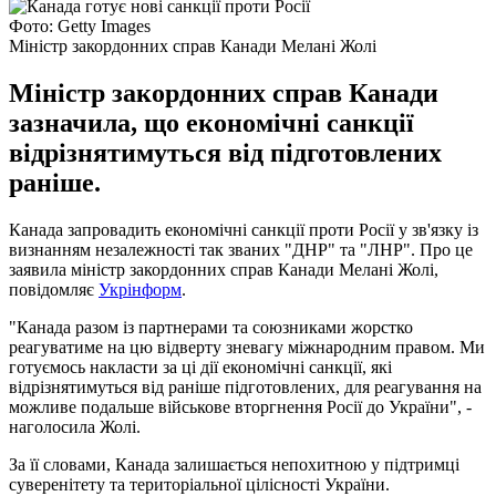
Фото: Getty Images
Міністр закордонних справ Канади Мелані Жолі
Міністр закордонних справ Канади
зазначила, що економічні санкції
відрізнятимуться від підготовлених
раніше.
Канада запровадить економічні санкції проти Росії у зв'язку із
визнанням незалежності так званих "ДНР" та "ЛНР". Про це
заявила міністр закордонних справ Канади Мелані Жолі,
повідомляє
Укрінформ
.
"Канада разом із партнерами та союзниками жорстко
реагуватиме на цю відверту зневагу міжнародним правом. Ми
готуємось накласти за ці дії економічні санкції, які
відрізнятимуться від раніше підготовлених, для реагування на
можливе подальше військове вторгнення Росії до України", -
наголосила Жолі.
За її словами, Канада залишається непохитною у підтримці
суверенітету та територіальної цілісності України.