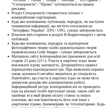
"Спецпроекти", "Промо" публікуються на правах
реклами.
Розділ Спецпроекти створюється спільно з
комерційними партнерами.
Будь яке копіювання, публікація, передрук, чи наступне
поширення інформації, що містить посилання на
"Інтерфакс-Україна", EPA / UPG, суворо забороняється.
Власник веб-сторінки в розділі Я-Корреспондент є автор
публікації.
Будь-яке копіювання, передрук та відтворення
фотографічних творів та/або аудіовізуальних творів
правовласника Getty Images - суворо забороняється.
Матеріали сайту korrespondent.net призначені для осіб
старше 21 року (21+). Участь в азартних іграх може
викликати ігрову залежність. Дотримуйтесь правил
(принципів) відповідальної гри. При виявленні перших
ознак залежності негайно зверніться до спеціаліста.
Пам'ятайте, що участь в азартних іграх не може бути
джерелом доходів або альтернативою роботі.
Інформаційний ресурс korrespondent.net не проводить
ігри на реальні та/або віртуальні гроші, також сайт не
приймає ні в якій формі оплату ставок та інших
платежів, які пов’язані/можуть бути пов’язані з
азартними іграми, букмекерами чи тоталізаторами. Будь-