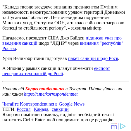
"Канада твердо засуджує визнання президентом Путіним
незалежності неконтрольованих урядом територій Донецької
та Луганської областей. Це є очевидним порушенням
Мінських угод, Статутом ООН, а також серйозною загрозою
безпеці та стабільності регіону", - заявила міністр.
Нагадаємо, президент США Джо Байден
підписав указ про
введення санкцій
щодо "ЛДНР" через
визнання "республік"
Росією
.
Уряд Великобританії підготував
пакет санкцій щодо Росії
.
А Японія у рамках санкцій планує обмежити
експорт
передових технологій до Росії
.
Новини від
Корреспондент.net
в Telegram. Підписуйтесь на
наш канал
https://t.me/korrespondentnet
Читайте Korrespondent.net в Google News
ТЕГИ:
Россия
,
Канада
,
санкции
Якщо ви помітили помилку, виділіть необхідний текст і
натисніть Ctrl + Enter, щоб повідомити про це редакцію.