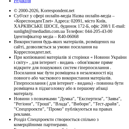
Редакція
© 2000-2026, Korrespondent.net
Суб'єкт у сфері онлайн-медіа Назва онлайн-медіа –
«КореспонденТ.net» Адреса: 02091, місто Київ,
ХАРКІВСЬКЕ ШОСЕ, будинок 172-Б, офіс 208/1 E-mail:
sunlight@mediadim.com.ua
Телефон: 044-205-43-00
Ідентифікатор медіа – R40-06068
Використання будь-яких матеріалів, розміщених на
сайті, дозволяється за умови посилання на
Корреспондент.net.
При копіюванні матеріалів зі сторінки « Новини України
і світу» , для інтернет - видань - обов'язкове пряме
відкрите для пошукових систем гіперпосилання .
Посилання має бути розміщена в незалежності від
повного або часткового використання матеріалів.
Гіперпосилання ( для інтернет - видань) - повинна бути
розміщена в підзаголовку або в першому абзаці
матеріалу.
Новини з позначками "Думка", "Експертиза", "Заява",
"Регіони", "Гроші", "Влада", "Вибори", "Тест-драйв",
"Спецпроекти", "Промо" публікуються на правах
реклами.
Розділ Спецпроекти створюється спільно з
комерційними партнерами.