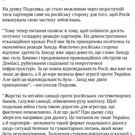
На думку Подоляка, це стало можливим через недостатній
тиск партнерів саме на російську сторону для того, щоб Росія
виконувала свою частину зобов'язань.
"Тому тепер питання полягає в тому, щоб побачити досить
потужну солідарну реакцію партнерів. На демонстративних
ескалаційних кроках Росії має бути принципова політична та
економічна реакція Заходу. Фактично російська сторона
відчуває здатність Заходу вже зараз довести, що слово Заходу
має силу. Бачимо і продовження провокаційних обстрілів на
Донбасі, руйнування соціальної та енергетичної
інфраструктури. За це повна відповідальність Росії, яка вже не
лише де-факто, а й де-юре визнала факт агресії проти України.
Але щоб ця відповідальність була – Захід має діяти
принципово”, - наголосив Подоляк.
"Жорсткі та негайні санкції проти російських системотворчих
банків, галузеві санкції, обмеження руху капіталу. Щоб
подальша війна стала такою дорогою для агресора, що
фактично неможливою. Але що далі? При цьому слід
зберігати напрямки для діалогу. Це питання не лише України,
а й партнерів - визначити такий формат подальшого діалогу
щодо ситуації безпеки та гуманітарних питань, який може
бути результативним. Залучення сторони-ініціатора ескалації з