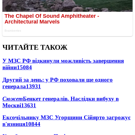
ЧИТАЙТЕ ТАКОЖ
У МЗС РФ відкинули можливість завершення
війни
15084
Другий за день: у РФ поховали ще одного
генерала
13931
Сюжет
Бенкет генералів. Наслідки вибуху в
Москві
13631
Ексочільнику МЗС Угорщини Сійярто загрожує
в'язниця
10844