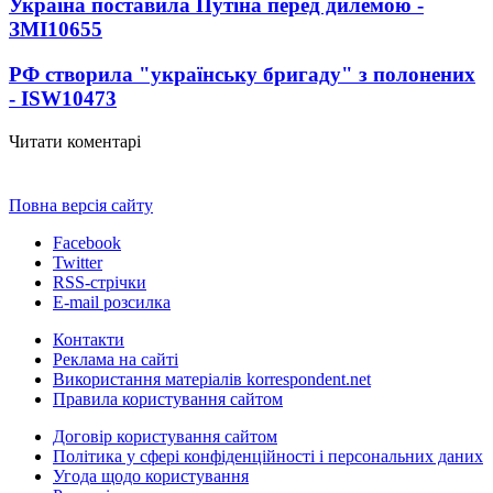
Україна поставила Путіна перед дилемою -
ЗМІ
10655
РФ створила "українську бригаду" з полонених
- ISW
10473
Читати коментарі
Повна версія сайту
Facebook
Twitter
RSS-стрічки
E-mail розсилка
Контакти
Реклама на сайті
Використання матеріалів korrespondent.net
Правила користування сайтом
Договір користування сайтом
Політика у сфері конфіденційності і персональних даних
Угода щодо користування