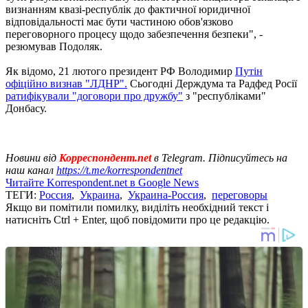
визнанням квазі-республік до фактичної юридичної
відповідальності має бути частиною обов'язково
переговорного процесу щодо забезпечення безпеки", -
резюмував Подоляк.
Як відомо, 21 лютого президент РФ Володимир
Путін
офіційно визнав "ЛДНР".
Сьогодні Держдума та Радфед Росії
ратифікували "договори про дружбу"
з "республіками"
Донбасу.
Новини від
Корреспондент.net
в Telegram. Підписуйтесь на
наш канал
https://t.me/korrespondentnet
Читайте Korrespondent.net в Google News
ТЕГИ:
Россия
,
Украина
,
Украина-Россия
,
переговоры
Якщо ви помітили помилку, виділіть необхідний текст і
натисніть Ctrl + Enter, щоб повідомити про це редакцію.