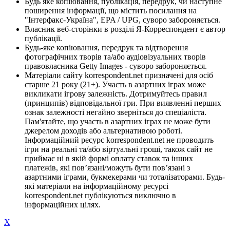
Будь яке копіювання, публікація, передрук, чи наступне
поширення інформації, що містить посилання на
"Інтерфакс-Україна", EPA / UPG, суворо забороняється.
Власник веб-сторінки в розділі Я-Корреспондент є автор
публікації.
Будь-яке копіювання, передрук та відтворення
фотографічних творів та/або аудіовізуальних творів
правовласника Getty Images - суворо забороняється.
Матеріали сайту korrespondent.net призначені для осіб
старше 21 року (21+). Участь в азартних іграх може
викликати ігрову залежність. Дотримуйтесь правил
(принципів) відповідальної гри. При виявленні перших
ознак залежності негайно зверніться до спеціаліста.
Пам'ятайте, що участь в азартних іграх не може бути
джерелом доходів або альтернативою роботі.
Інформаційний ресурс korrespondent.net не проводить
ігри на реальні та/або віртуальні гроші, також сайт не
приймає ні в якій формі оплату ставок та інших
платежів, які пов’язані/можуть бути пов’язані з
азартними іграми, букмекерами чи тоталізаторами. Будь-
які матеріали на інформаційному ресурсі
korrespondent.net публікуються виключно в
інформаційних цілях.
X