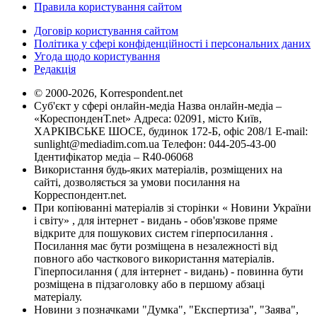
Правила користування сайтом
Договір користування сайтом
Політика у сфері конфіденційності і персональних даних
Угода щодо користування
Редакція
© 2000-2026, Korrespondent.net
Суб'єкт у сфері онлайн-медіа Назва онлайн-медіа –
«КореспонденТ.net» Адреса: 02091, місто Київ,
ХАРКІВСЬКЕ ШОСЕ, будинок 172-Б, офіс 208/1 E-mail:
sunlight@mediadim.com.ua
Телефон: 044-205-43-00
Ідентифікатор медіа – R40-06068
Використання будь-яких матеріалів, розміщених на
сайті, дозволяється за умови посилання на
Корреспондент.net.
При копіюванні матеріалів зі сторінки « Новини України
і світу» , для інтернет - видань - обов'язкове пряме
відкрите для пошукових систем гіперпосилання .
Посилання має бути розміщена в незалежності від
повного або часткового використання матеріалів.
Гіперпосилання ( для інтернет - видань) - повинна бути
розміщена в підзаголовку або в першому абзаці
матеріалу.
Новини з позначками "Думка", "Експертиза", "Заява",