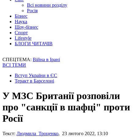
Всі новини розділу
Росія
Бізнес
Наука
Шоу-бізнес
Спорт
Lifestyle
БЛОГИ ЧИТАЧІВ
СПЕЦТЕМА:
Війна в Ірані
ВСІ ТЕМИ
Вступ України в ЄС
Теракт в Барселоні
У МЗС Британії розповіли
про "санкції в шафці" проти
Росії
Текст:
Людмила Троценко
, 23 лютого 2022, 13:10