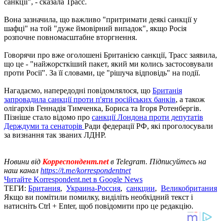
санкції", - сказала Трасс.
Вона зазначила, що важливо "притримати деякі санкції у
шафці" на той "дуже ймовірний випадок", якщо Росія
розпочне повномасштабне вторгнення.
Говорячи про вже оголошені Британією санкції, Трасс заявила,
що це - "найжорсткіший пакет, який ми колись застосовували
проти Росії". За її словами, це "рішуча відповідь" на події.
Нагадаємо, напередодні повідомлялося, що
Британія
запровадила санкції проти п'яти російських банків
, а також
олігархів Геннадія Тимченка, Бориса та Ігоря Ротенбергів.
Пізніше стало відомо про
санкції Лондона проти депутатів
Держдуми та сенаторів
Ради федерації РФ, які проголосували
за визнання так званих ЛДНР.
Новини від
Корреспондент.net
в Telegram. Підписуйтесь на
наш канал
https://t.me/korrespondentnet
Читайте Korrespondent.net в Google News
ТЕГИ:
Британия
,
Украина-Россия
,
санкции
,
Великобритания
Якщо ви помітили помилку, виділіть необхідний текст і
натисніть Ctrl + Enter, щоб повідомити про це редакцію.