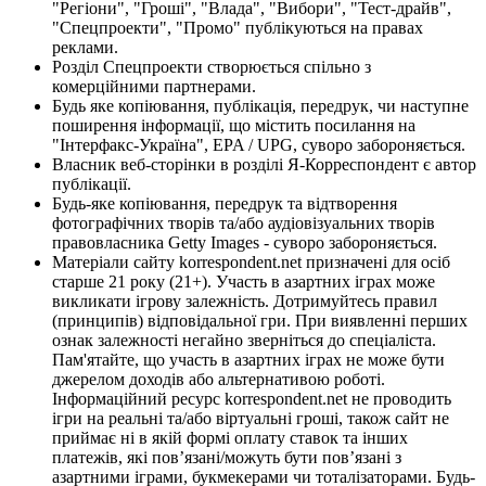
"Регіони", "Гроші", "Влада", "Вибори", "Тест-драйв",
"Спецпроекти", "Промо" публікуються на правах
реклами.
Розділ Спецпроекти створюється спільно з
комерційними партнерами.
Будь яке копіювання, публікація, передрук, чи наступне
поширення інформації, що містить посилання на
"Інтерфакс-Україна", EPA / UPG, суворо забороняється.
Власник веб-сторінки в розділі Я-Корреспондент є автор
публікації.
Будь-яке копіювання, передрук та відтворення
фотографічних творів та/або аудіовізуальних творів
правовласника Getty Images - суворо забороняється.
Матеріали сайту korrespondent.net призначені для осіб
старше 21 року (21+). Участь в азартних іграх може
викликати ігрову залежність. Дотримуйтесь правил
(принципів) відповідальної гри. При виявленні перших
ознак залежності негайно зверніться до спеціаліста.
Пам'ятайте, що участь в азартних іграх не може бути
джерелом доходів або альтернативою роботі.
Інформаційний ресурс korrespondent.net не проводить
ігри на реальні та/або віртуальні гроші, також сайт не
приймає ні в якій формі оплату ставок та інших
платежів, які пов’язані/можуть бути пов’язані з
азартними іграми, букмекерами чи тоталізаторами. Будь-