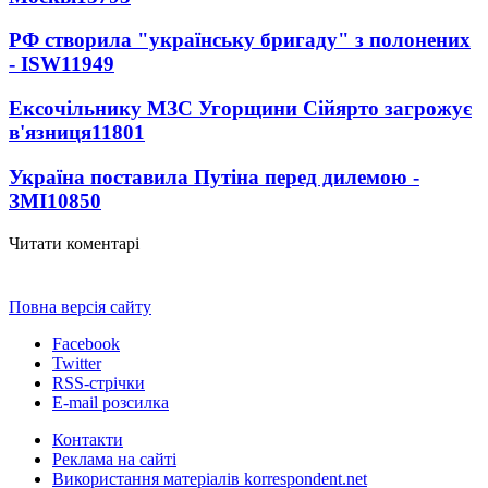
РФ створила "українську бригаду" з полонених
- ISW
11949
Ексочільнику МЗС Угорщини Сійярто загрожує
в'язниця
11801
Україна поставила Путіна перед дилемою -
ЗМІ
10850
Читати коментарі
Повна версія сайту
Facebook
Twitter
RSS-стрічки
E-mail розсилка
Контакти
Реклама на сайті
Використання матеріалів korrespondent.net