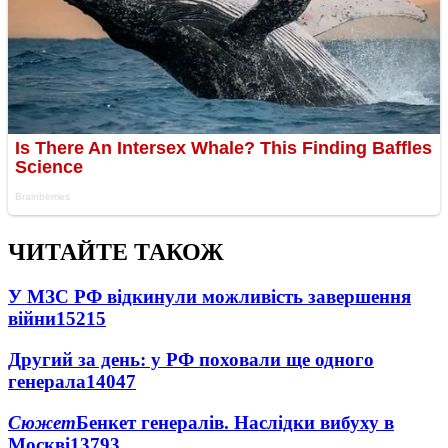
ЧИТАЙТЕ ТАКОЖ
У МЗС РФ відкинули можливість завершення
війни
15215
Другий за день: у РФ поховали ще одного
генерала
14047
Сюжет
Бенкет генералів. Наслідки вибуху в
Москві
13793