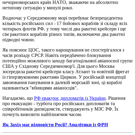
нечорноморських країн НАТО, зважаючи на абсолютно
нетипову ситуацію у минулі роки.
Водночас у Середземному морі перебуває безпрецедентна
кількість російських сил - 17 бойових кораблів зі складу всіх
чотирьох флотів РФ, у тому числі два ракетні крейсери і ще
сім ракетних кораблів різних типів, включаючи два ракетні
підводні човни.
Як пояснює ЦОС, такого нарощування не спостерігалося з
часів розпаду СРСР. Навіть передбачено блокування
потенційно можливого заходу багатоцільової авіаносної групи
США у Східному Середземномор'ї. Для цього Москва
зосередила ракетні крейсери класу Атлант та новітній фрегат
із гіперзвуковими ракетами Циркон. У російській концепції
завоювання панування в далекій морській зоні, ці кораблі
називаються "вбивцями авіаносців".
Нагадаємо, що
РФ евакуює дипломатів із України
. Рішення
про евакуацію - турбота про російських дипломатів та
співробітників дипвідомств, стверджують у МЗС РФ. Їх
почнуть вивозити найближчим часом.
Як Захід має відповісти Росії? Аналітики із ФРН