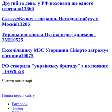
Другий за день: у РФ поховали ще одного
генерала
13860
Сюжет
Бенкет генералів. Наслідки вибуху в
Москві
13206
Україна поставила Путіна перед дилемою -
ЗМІ
10525
Ексочільнику МЗС Угорщини Сійярто загрожує
в'язниця
10075
РФ створила "українську бригаду" з полонених
- ISW
9558
Читати коментарі
Повна версія сайту
Facebook
Twitter