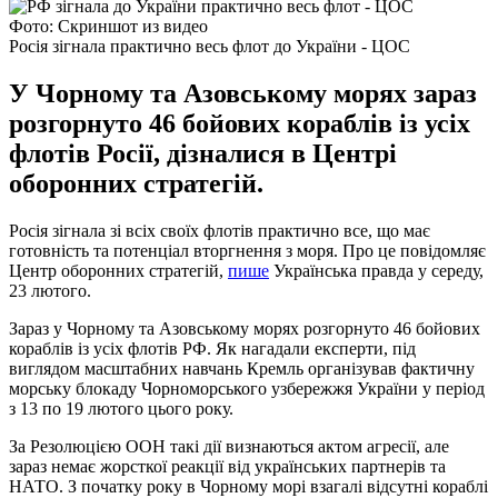
Фото: Скриншот из видео
Росія зігнала практично весь флот до України - ЦОС
У Чорному та Азовському морях зараз
розгорнуто 46 бойових кораблів із усіх
флотів Росії, дізналися в Центрі
оборонних стратегій.
Росія зігнала зі всіх своїх флотів практично все, що має
готовність та потенціал вторгнення з моря. Про це повідомляє
Центр оборонних стратегій,
пише
Українська правда у середу,
23 лютого.
Зараз у Чорному та Азовському морях розгорнуто 46 бойових
кораблів із усіх флотів РФ. Як нагадали експерти, під
виглядом масштабних навчань Кремль організував фактичну
морську блокаду Чорноморського узбережжя України у період
з 13 по 19 лютого цього року.
За Резолюцією ООН такі дії визнаються актом агресії, але
зараз немає жорсткої реакції від українських партнерів та
НАТО. З початку року в Чорному морі взагалі відсутні кораблі