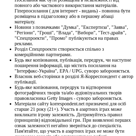
повного або часткового використання матеріалів.
Гіперпосилання ( для інтернет - видань) - повинна бути
розміщена в підзаголовку або в першому абзаці
матеріалу.
Новини з позначками "Думка", "Експертиза", "Заява",
"Регіони", "Гроші", "Влада", "Вибори", "Тест-драйв",
"Спецпроекти", "Промо" публікуються на правах
реклами.
Розділ Спецпроекти створюється спільно з
комерційними партнерами.
Будь яке копіювання, публікація, передрук, чи наступне
поширення інформації, що містить посилання на
"Інтерфакс-Україна", EPA / UPG, суворо забороняється.
Власник веб-сторінки в розділі Я-Корреспондент є автор
публікації.
Будь-яке копіювання, передрук та відтворення
фотографічних творів та/або аудіовізуальних творів
правовласника Getty Images - суворо забороняється.
Матеріали сайту korrespondent.net призначені для осіб
старше 21 року (21+). Участь в азартних іграх може
викликати ігрову залежність. Дотримуйтесь правил
(принципів) відповідальної гри. При виявленні перших
ознак залежності негайно зверніться до спеціаліста.
Пам'ятайте, що участь в азартних іграх не може бути