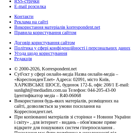
RSS-стрічки
E-mail розсилка
Контакти
Реклама на сайті
Використання матеріалів korrespondent.net
Правила користування сайтом
Договір користування сайтом
Політика у сфері конфіденційності і персональних даних
Угода щодо користування
Редакція
© 2000-2026, Korrespondent.net
Суб'єкт у сфері онлайн-медіа Назва онлайн-медіа –
«КореспонденТ.net» Адреса: 02091, місто Київ,
ХАРКІВСЬКЕ ШОСЕ, будинок 172-Б, офіс 208/1 E-mail:
sunlight@mediadim.com.ua
Телефон: 044-205-43-00
Ідентифікатор медіа – R40-06068
Використання будь-яких матеріалів, розміщених на
сайті, дозволяється за умови посилання на
Корреспондент.net.
При копіюванні матеріалів зі сторінки « Новини України
і світу» , для інтернет - видань - обов'язкове пряме
відкрите для пошукових систем гіперпосилання .
Посилання має бути розміщена в незалежності від